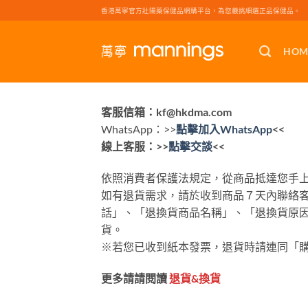
Skip
香港萬寧官方壯陽藥保健品網購平台，為您嚴挑細選正品保健品。
to
content
HOM
客服信箱：
kf@hkdma.com
WhatsApp：>>
點擊加入​
WhatsApp
<<
線上客服：>>
點擊交談
<<
依照消費者保護法規定，從商品抵達您手上
如有退貨需求，請於收到商品７天內聯絡
話」、「退換貨商品名稱」、「退換貨原
貨。
※若您已收到紙本發票，退貨時請連同「
更多請請閱讀
退貨&換貨