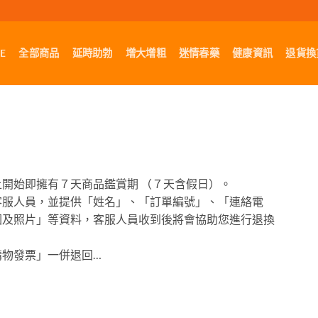
E
全部商品
延時助勃
增大增粗
迷情春藥
健康資訊
退貨換
開始即擁有７天商品鑑賞期 （７天含假日）。
客服人員，並提供「姓名」、「訂單編號」、「連絡電
因及照片」等資料，客服人員收到後將會協助您進行退換
購物發票」一併退回…