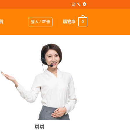
登入 / 註冊
購物車
貨
0
琪琪