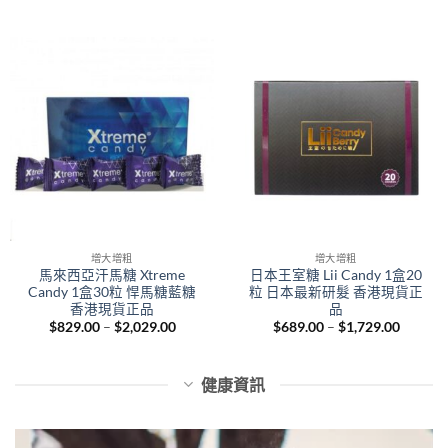
range:
throug
$789.00
$2,229.
through
$1,969.00
增大增粗
增大增粗
馬來西亞汗馬糖 Xtreme
日本王室糖 Lii Candy 1盒20
Candy 1盒30粒 悍馬糖藍糖
粒 日本最新研髮 香港現貨正
香港現貨正品
品
Price
Price
$
829.00
–
$
2,029.00
$
689.00
–
$
1,729.00
range:
range:
$829.00
$689.0
through
throug
$2,029.00
$1,729.
健康資訊