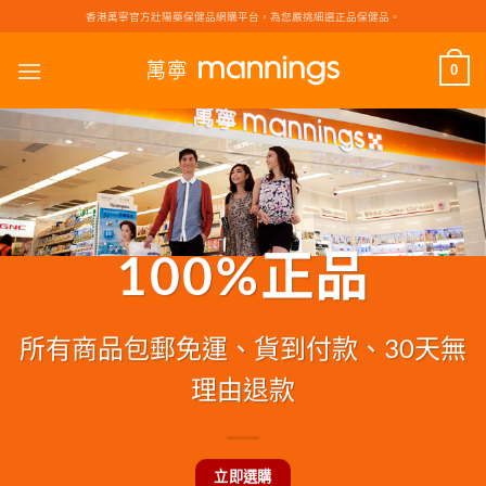
Skip
香港萬寧官方壯陽藥保健品網購平台，為您嚴挑細選正品保健品。
to
content
0
100%正品
所有商品包郵免運、貨到付款、30天無
理由退款
立即選購