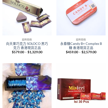
延時助勃
延時助勃
向天果巧克力 SOLOCO 黑巧
永春糖Candy B+ Complex B
克力 香港現貨正品
糖 香港現貨正品
Price
Price
$
579.00
–
$
1,329.00
$
459.00
–
$
2,579.00
range:
range:
$579.00
$459.0
through
throug
$1,329.00
$2,579.