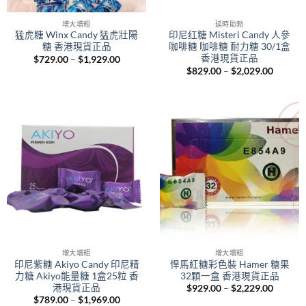
增大增粗
延時助勃
猛虎糖 Winx Candy 猛虎壯陽
印尼红糖 Misteri Candy 人參
糖 香港現貨正品
咖啡糖 咖啡糖 耐力糖 30/1盒
香港現貨正品
Price
$
729.00
–
$
1,929.00
range:
Price
$
829.00
–
$
2,029.00
$729.00
range:
through
$829.0
$1,929.00
throug
$2,029.
增大增粗
增大增粗
印尼紫糖 Akiyo Candy 印尼精
悍馬紅糖彩色裝 Hamer 糖果
力糖 Akiyo能量糖 1盒25粒 香
32顆一盒 香港現貨正品
港現貨正品
Price
$
929.00
–
$
2,229.00
range:
Price
$
789.00
–
$
1,969.00
$929.0