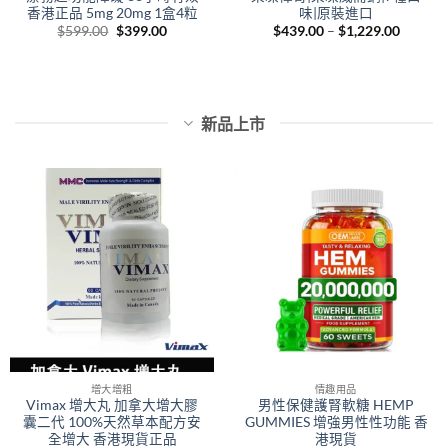
香港正品 5mg 20mg 1盒4粒
味|原裝進口
Original
Current
Price
$
599.00
$
399.00
$
439.00
–
$
1,229.00
price
price
range:
was:
is:
$439.0
$599.00.
$399.00.
throug
0
$1,229.
h
00
新品上市
增大增粗
情趣用品
Vimax 增大丸 加拿大增大膠
男性保健護腎軟糖 HEMP
囊二代 100%天然草本配方安
GUMMIES 增強男性性功能 香
全增大 香港現貨正品
港現貨