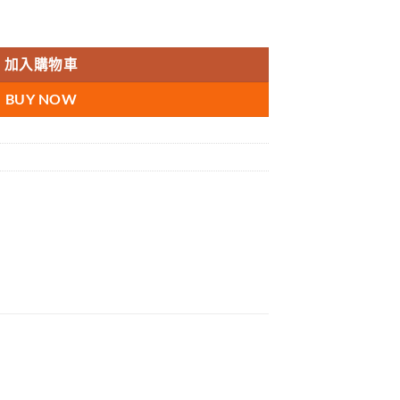
純|無副作用 不臉紅不上火|日本進口金標雙重防偽 數量
00.
加入購物車
BUY NOW