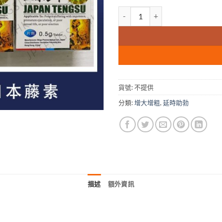
price
price
was:
is:
日本藤素|延時助勃|天然動植物提
$1,000.00.
$929.
貨號:
不提供
分類:
增大增粗
,
延時助勃
描述
額外資訊