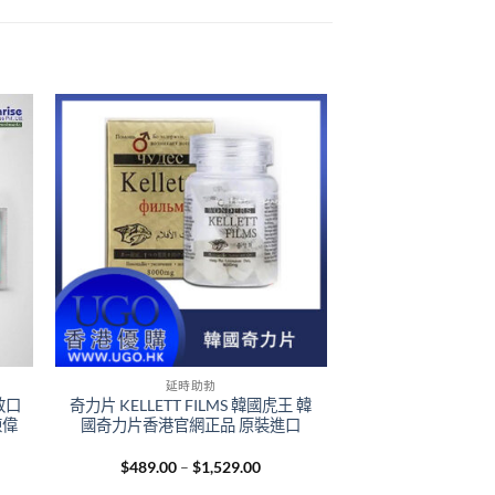
+
延時助勃
雙效口
奇力片 KELLETT FILMS 韓國虎王 韓
凍偉
國奇力片香港官網正品 原裝進口
nt
Price
$
489.00
–
$
1,529.00
range: