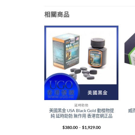
相關商品
+
+
大增粗
延時助勃
TIGER|助勃延時|促
美國黑金 USA Black Gold 動植物提
威
|純中藥提取|香港
純 延時助勃 無作用 香港官網正品
代理
Price
Price
–
$
2,118.00
$
380.00
–
$
1,929.00
range:
range: