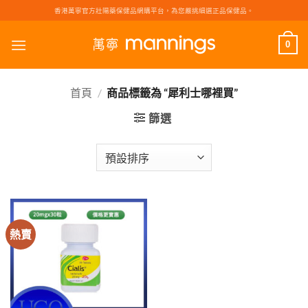
Skip
香港萬寧官方壯陽藥保健品網購平台，為您嚴挑細選正品保健品。
to
content
0
首頁
/
商品標籤為 “犀利士哪裡買”
篩選
熱賣