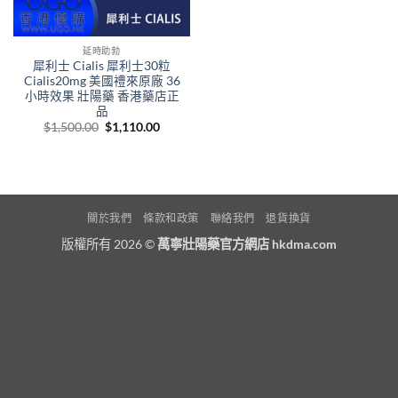
延時助勃
犀利士 Cialis 犀利士30粒
Cialis20mg 美國禮來原廠 36
小時效果 壯陽藥 香港藥店正
品
Original
Current
$
1,500.00
$
1,110.00
price
price
was:
is:
$1,500.00.
$1,110.00.
關於我們
條款和政策
聯絡我們
退貨換貨
版權所有 2026 ©
萬寧壯陽藥官方網店 hkdma.com