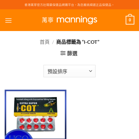
Skip
香港萬寧官方壯陽藥保健品網購平台，為您嚴挑細選正品保健品。
to
content
0
首頁
/
商品標籤為 “I-COT”
篩選