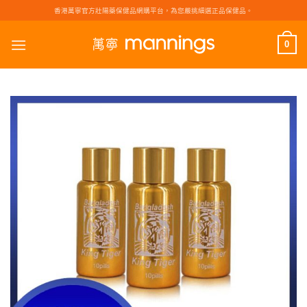
Skip
香港萬寧官方壯陽藥保健品網購平台，為您嚴挑細選正品保健品。
to
content
0