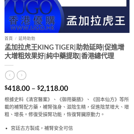
首頁
/
延時助勃
孟加拉虎王KING TIGER|助勃延時|促進增
大增粗效果好|純中藥提取|香港總代理
Price
418.00
–
2,118.00
$
$
range:
根據史料《清宮醫案》、《御用藥膳》、《固本仙方》等所
$418.00
載的補腎配方藥，補腎強身、滋陰生精，促進陰莖增大、增
through
粗、增長。修復受損腎功能，恢復腎臟原動力。
$2,118.00
宮廷古方製成，補腎安全可信