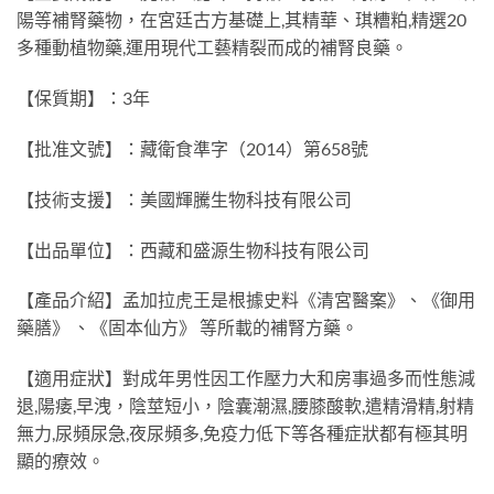
陽等補腎藥物，在宮廷古方基礎上,其精華、琪糟粕,精選20
多種動植物藥,運用現代工藝精裂而成的補腎良藥。
【保質期】：3年
【批准文號】：藏衛食準字（2014）第658號
【技術支援】：美國輝騰生物科技有限公司
【出品單位】：西藏和盛源生物科技有限公司
【產品介紹】孟加拉虎王是根據史料《清宮醫案》、《御用
藥膳》 、《固本仙方》 等所載的補腎方藥。
【適用症狀】對成年男性因工作壓力大和房事過多而性態減
退,陽痿,早洩，陰莖短小，陰囊潮濕,腰膝酸軟,遣精滑精,射精
無力,尿頻尿急,夜尿頻多,免疫力低下等各種症狀都有極其明
顯的療效。