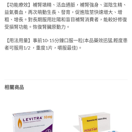
【功能療效】補腎填精、活血通脈，補腎強身、滋陰生精、
益氣養血，再次萌動生長、發育，促進陰莖快速增大、增
粗、增長。對長期服用壯陽和盲目補腎消費者，能較好修復
受損腎功能。恢復腎臟原動力。
【用法用量】事前10-15分鐘口服一粒(本品藥效迅猛,輕度患
者可服用1/2 ，重度1片，嚼服最佳)。
相關商品