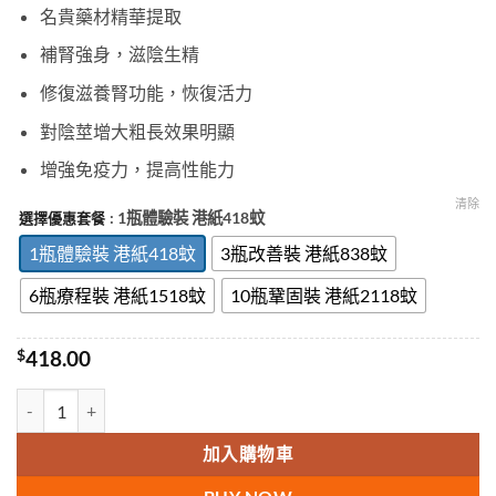
名貴藥材精華提取
補腎強身，滋陰生精
修復滋養腎功能，恢復活力
對陰莖增大粗長效果明顯
增強免疫力，提高性能力
清除
: 1瓶體驗裝 港紙418蚊
選擇優惠套餐
1瓶體驗裝 港紙418蚊
3瓶改善裝 港紙838蚊
6瓶療程裝 港紙1518蚊
10瓶鞏固裝 港紙2118蚊
$
418.00
孟加拉虎王KING TIGER|助勃延時|促進增大增粗效果好|純中藥提取|
加入購物車