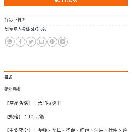
BUY NOW
貨號:
不提供
分類:
增大增粗
,
延時助勃
描述
額外資訊
【產品名稱】：孟加拉虎王
【規格】：10片/瓶
【主要成份】：虎鞭、鹿茸、狗鞭、豹鞭、海馬、杜仲、鎖