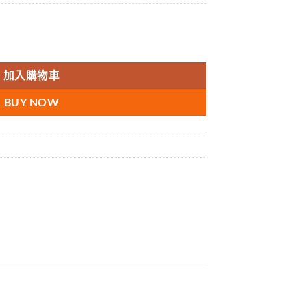
IES 增強男性性功能 香港現貨 數量
加入購物車
BUY NOW