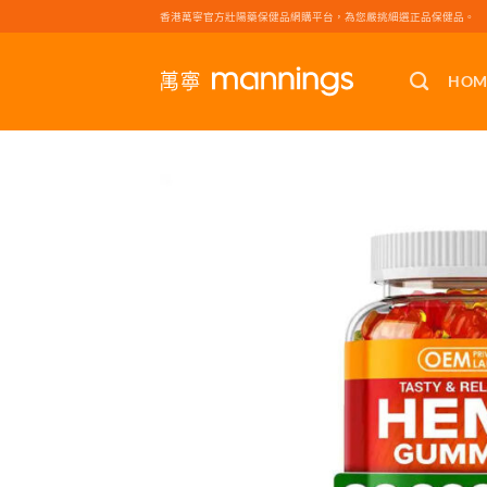
Skip
香港萬寧官方壯陽藥保健品網購平台，為您嚴挑細選正品保健品。
to
content
HOM