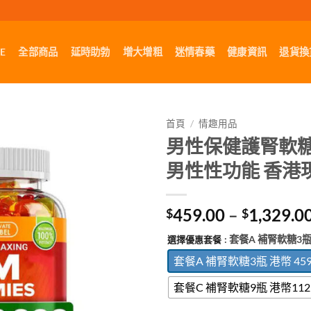
E
全部商品
延時助勃
增大增粗
迷情春藥
健康資訊
退貨換
首頁
/
情趣用品
男性保健護腎軟糖 H
男性性功能 香港
459.00
–
1,329.0
$
$
: 套餐A 補腎軟糖3瓶
選擇優惠套餐
套餐A 補腎軟糖3瓶 港幣 45
套餐C 補腎軟糖9瓶 港幣112