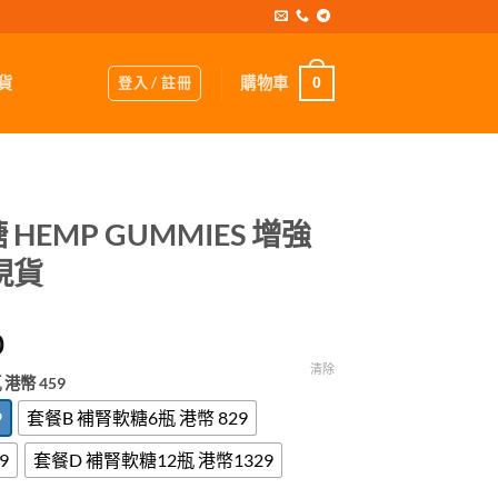
登入 / 註冊
購物車
貨
0
EMP GUMMIES 增強
現貨
Price
0
range:
清除
 港幣 459
$459.00
through
9
套餐B 補腎軟糖6瓶 港幣 829
$1,329.00
9
套餐D 補腎軟糖12瓶 港幣1329