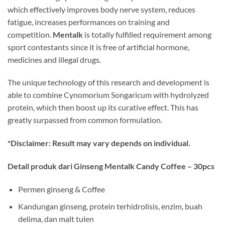
which effectively improves body nerve system, reduces
fatigue, increases performances on training and
competition.
Mentalk
is totally fulfilled requirement among
sport contestants since it is free of artificial hormone,
medicines and illegal drugs.
The unique technology of this research and development is
able to combine Cynomorium Songaricum with hydrolyzed
protein, which then boost up its curative effect. This has
greatly surpassed from common formulation.
*Disclaimer: Result may vary depends on individual.
Detail produk dari Ginseng Mentalk Candy Coffee – 30pcs
Permen ginseng & Coffee
Kandungan ginseng, protein terhidrolisis, enzim, buah
delima, dan malt tulen