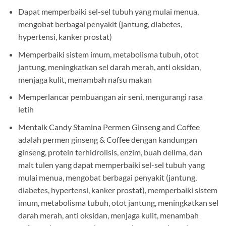
Dapat memperbaiki sel-sel tubuh yang mulai menua,
mengobat berbagai penyakit (jantung, diabetes,
hypertensi, kanker prostat)
Memperbaiki sistem imum, metabolisma tubuh, otot
jantung, meningkatkan sel darah merah, anti oksidan,
menjaga kulit, menambah nafsu makan
Memperlancar pembuangan air seni, mengurangi rasa
letih
Mentalk Candy Stamina Permen Ginseng and Coffee
adalah permen ginseng & Coffee dengan kandungan
ginseng, protein terhidrolisis, enzim, buah delima, dan
malt tulen yang dapat memperbaiki sel-sel tubuh yang
mulai menua, mengobat berbagai penyakit (jantung,
diabetes, hypertensi, kanker prostat), memperbaiki sistem
imum, metabolisma tubuh, otot jantung, meningkatkan sel
darah merah, anti oksidan, menjaga kulit, menambah