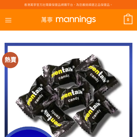
Skip
香港萬寧官方壯陽藥保健品網購平台，為您嚴挑細選正品保健品。
to
content
0
熱賣