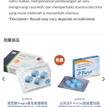
nafsu makan, memperlancar pembuangan air seni,
mengurangi rasa letih, dan memperbaiki stamina bercinta
yang mulai melemah & menambah stamina.
*Disclaimer: Result may vary depends on individual.
相關商品
熱賣
延時助勃
延時助勃
威而鋼Viagra偉哥美國輝瑞
必利吉P-Force|超級雙效威