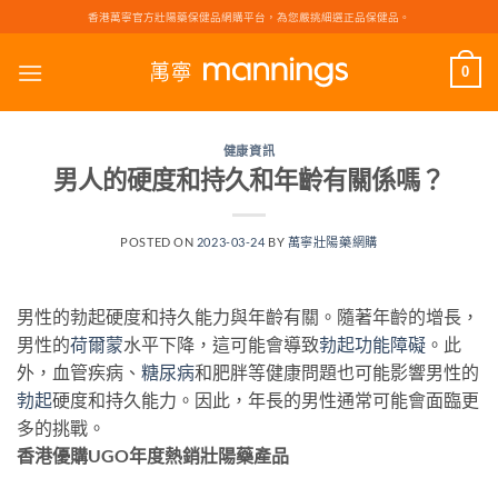
Skip
香港萬寧官方壯陽藥保健品網購平台，為您嚴挑細選正品保健品。
to
content
0
健康資訊
男人的硬度和持久和年齡有關係嗎？
POSTED ON
2023-03-24
BY
萬寧壯陽藥網購
男性的勃起硬度和持久能力與年齡有關。隨著年齡的增長，
男性的
荷爾蒙
水平下降，這可能會導致
勃起功能障礙
。此
外，血管疾病、
糖尿病
和肥胖等健康問題也可能影響男性的
勃起
硬度和持久能力。因此，年長的男性通常可能會面臨更
多的挑戰。
香港優購UGO年度熱銷壯陽藥產品