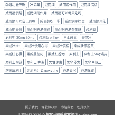
勃起功能障礙
壯陽藥
威而鋼
威而鋼作用
威而鋼價格
威而鋼價錢
威而鋼副作用
威而鋼可以每天吃嗎
威而鋼可以自己買嗎
威而鋼吃一半
威而鋼哪裡買
威而鋼用法
威而鋼藥效
威而鋼香港價錢
威而鋼香港醫生紙
必利勁
必利勁 30mg 60mg
必利勁 priligy
日本藤素
樂威壯
樂威壯ptt
樂威壯使用心得
樂威壯價格
樂威壯哪裡買
樂威壯心得
樂威壯藥局
樂威壯香港
犀利士
犀利士5mg購買
犀利士價錢
犀利士 香港
男性健康
萬寧優惠
萬寧星期三
超級犀利士
達泊西汀 Dapoxetine
香港藥房
香港購買
關於我們
條款和政策
聯絡我們
退貨換貨
版權所有 2026 ©
萬寧壯陽藥官方網店 hkdma.com