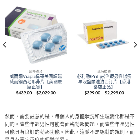
延時助勃
延時助勃
威而鋼Viagra偉哥美國輝瑞
必利勁(Priligy)治療男性陽痿
威而鋼西地那非片【美國原
早洩鹽酸達泊西汀片【香港
廠正貨】
藥店正品】
Price
Price
$
439.00
–
$
2,029.00
$
399.00
–
$
2,299.00
range:
range:
nt
$439.00
$399.00
through
through
$2,029.00
$2,299.
.00.
然而，需要註意的是，每個人的身體狀況和生理變化都是不
同的。壹些年輕男性可能會面臨勃起問題，而壹些年長男性
可能具有良好的勃起功能。因此，這並不是絕對的規則，而
是具有壹定程度的個體差異。