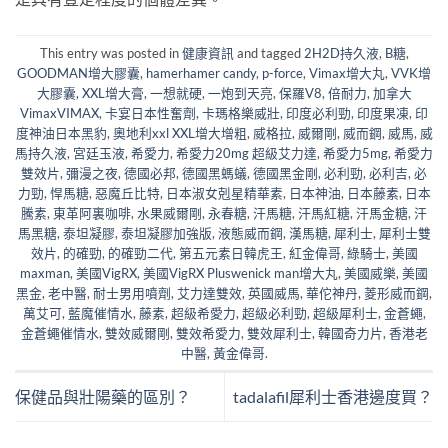
This entry was posted in
健康資訊
and tagged
2H2D持久液
,
B糖
,
GOODMAN增大膠囊
,
hamerhamer candy
,
p-force
,
Vimax增大丸
,
VVK增
大膠囊
,
XXL增大膏
,
一想就硬
,
一炮到天亮
,
保羅V8
,
倍耐力
,
加拿大
VimaxVIMAX
,
卡宴日本性奮劑
,
卡瑪格樂威壯
,
印度必利勁
,
印度果凍
,
印
度神油日本黑豹
,
奧地利xxl XXL增大增粗
,
威格拉
,
威爾剛
,
威而鋼
,
威馬
,
威
馬持久液
,
宮廷玉液
,
希愛力
,
希愛力20mg 超級艾力達
,
希愛力5mg
,
希愛力
雙效片
,
彌漫之夜
,
德國必邦
,
德國黑螞蟻
,
德國黑金剛
,
必利勁
,
必利吉
,
必
力勁
,
悍馬糖
,
惡魔丘比特
,
日本淑女剋星精華素
,
日本神油
,
日本藤素
,
日本
騰素
,
東革阿裏咖啡
,
水果威爾剛
,
永春糖
,
汗馬糖
,
汗馬紅糖
,
汗馬金糖
,
汗
馬黑糖
,
泰坦凝膠
,
泰坦凝膠加強版
,
液態威而鋼
,
漢馬糖
,
犀利士
,
犀利士雙
效片
,
的確勁
,
的確勁二代
,
第五元素日韓虎王
,
紅金偉哥
,
綠騎士
,
美國
maxman
,
美國VigRX
,
美國VigRX Pluswenick man增大丸
,
美國威樂
,
美國
黑金
,
老中醫
,
耐士男用噴劑
,
艾力達雙效
,
英國威馬
,
華佗神丹
,
菱形威而鋼
,
萬艾可
,
藍魔催情水
,
藤素
,
超級希愛力
,
超級必利勁
,
超級犀利士
,
金蒼蠅
,
金蒼蠅催情水
,
雙效威爾剛
,
雙效希愛力
,
雙效犀利士
,
韓國奇力片
,
香港老
中醫
,
黃金偉哥
.
保健品與壯陽藥的區別？
tadalafil犀利士香港邊度買？