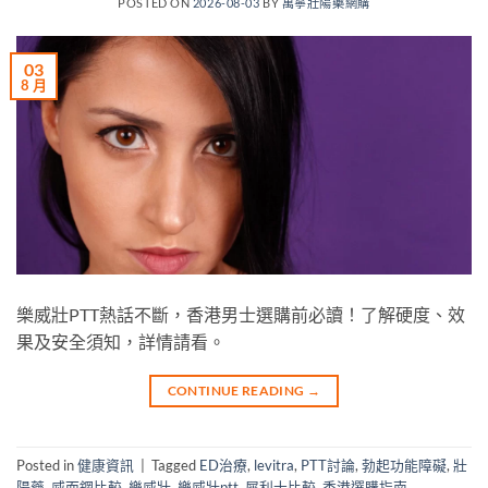
POSTED ON
2026-08-03
BY
萬寧壯陽藥網購
03
8 月
樂威壯PTT熱話不斷，香港男士選購前必讀！了解硬度、效
果及安全須知，詳情請看。
CONTINUE READING
→
Posted in
健康資訊
|
Tagged
ED治療
,
levitra
,
PTT討論
,
勃起功能障礙
,
壯
陽藥
,
威而鋼比較
,
樂威壯
,
樂威壯ptt
,
犀利士比較
,
香港選購指南