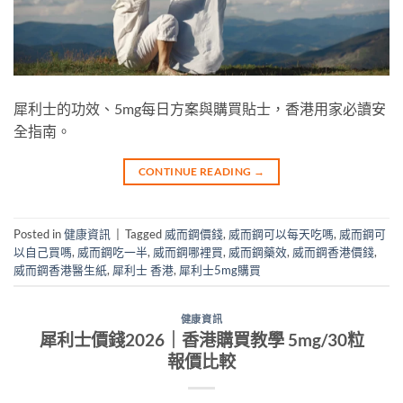
犀利士的功效、5mg每日方案與購買貼士，香港用家必讀安
全指南。
CONTINUE READING
→
Posted in
健康資訊
|
Tagged
威而鋼價錢
,
威而鋼可以每天吃嗎
,
威而鋼可
以自己買嗎
,
威而鋼吃一半
,
威而鋼哪裡買
,
威而鋼藥效
,
威而鋼香港價錢
,
威而鋼香港醫生紙
,
犀利士 香港
,
犀利士5mg購買
健康資訊
犀利士價錢2026｜香港購買教學 5mg/30粒
報價比較