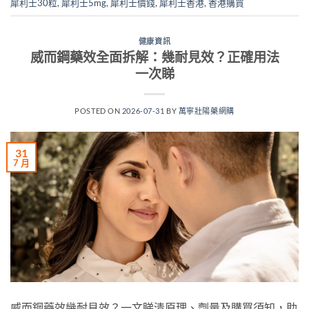
犀利士30粒
,
犀利士5mg
,
犀利士價錢
,
犀利士香港
,
香港購買
健康資訊
威而鋼藥效全面拆解：幾耐見效？正確用法
一次睇
POSTED ON
2026-07-31
BY
萬寧壯陽藥網購
31
7 月
威而鋼藥效幾耐見效？一文睇清原理、劑量及購買須知，助