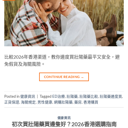
比較2026年香港渠道，教你邊度買壯陽藥最平又安全，避
免假貨及海關風險。
CONTINUE READING
→
Posted in
健康資訊
|
Tagged
ED治療
,
壯陽藥
,
壯陽藥比較
,
壯陽藥邊度買
,
正貨保證
,
海關規定
,
男性健康
,
網購壯陽藥
,
藥房
,
香港購買
健康資訊
初次買壯陽藥買邊隻好？2026香港選購指南