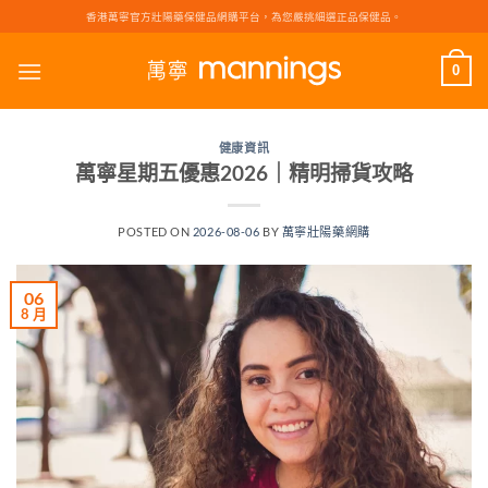
Skip
香港萬寧官方壯陽藥保健品網購平台，為您嚴挑細選正品保健品。
to
content
0
健康資訊
萬寧星期五優惠2026｜精明掃貨攻略
POSTED ON
2026-08-06
BY
萬寧壯陽藥網購
06
8 月