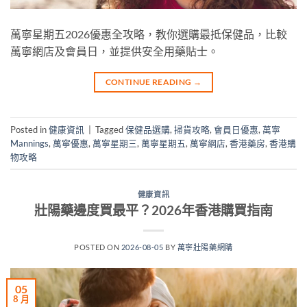
萬寧星期五2026優惠全攻略，教你選購最抵保健品，比較
萬寧網店及會員日，並提供安全用藥貼士。
CONTINUE READING
→
Posted in
健康資訊
|
Tagged
保健品選購
,
掃貨攻略
,
會員日優惠
,
萬寧
Mannings
,
萬寧優惠
,
萬寧星期三
,
萬寧星期五
,
萬寧網店
,
香港藥房
,
香港購
物攻略
健康資訊
壯陽藥邊度買最平？2026年香港購買指南
POSTED ON
2026-08-05
BY
萬寧壯陽藥網購
05
8 月