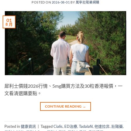
POSTED ON
2026-08-01
BY
萬寧壯陽藥網購
01
8 月
犀利士價錢2026行情、5mg購買方法及30粒香港報價，一
文看清選購要點。
CONTINUE READING
→
Posted in
健康資訊
|
Tagged
Cialis
,
ED治療
,
Tadalafil
,
他達拉非
,
壯陽藥
,