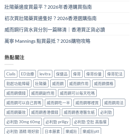
壯陽藥邊度買最平？2026年香港購買指南
初次買壯陽藥買邊隻好？2026香港選購指南
威而鋼行貨水貨分別一篇睇清｜香港買正貨必讀
萬寧 Mannings 點買最抵？2026購物攻略
熱點關注
Cialis
ED治療
levitra
保健品
偉哥
偉哥份量
偉哥犯法
勃起功能障礙
壯陽藥
威而鋼
威而鋼作用
威而鋼價格
威而鋼價錢
威而鋼副作用
威而鋼可以每天吃嗎
威而鋼可以自己買嗎
威而鋼吃一半
威而鋼哪裡買
威而鋼用法
威而鋼藥效
威而鋼香港價錢
威而鋼香港醫生紙
必利勁
必利勁 30mg 60mg
必利勁 priligy
必利勁 空肚 高脂餐
必利勁 酒精 唔好飲
日本藤素
樂威壯
樂威壯ptt