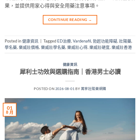
果，並提供用家心得與安全用藥注意事項。
CONTINUE READING
→
Posted in
健康資訊
|
Tagged
ED治療
,
Vardenafil
,
勃起功能障礙
,
壯陽藥
,
學名藥
,
樂威壯價格
,
樂威壯學名藥
,
樂威壯心得
,
樂威壯硬度
,
樂威壯香港
健康資訊
犀利士功效與選購指南｜香港男士必讀
POSTED ON
2026-08-01
BY
萬寧壯陽藥網購
01
8 月