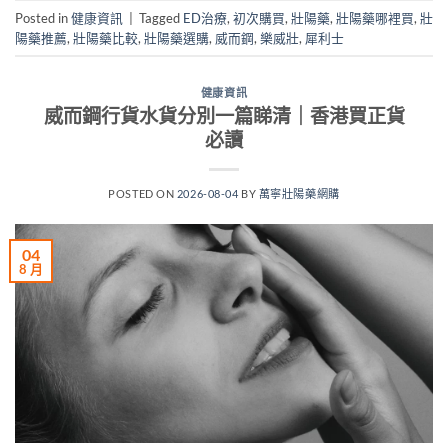
Posted in
健康資訊
|
Tagged
ED治療
,
初次購買
,
壯陽藥
,
壯陽藥哪裡買
,
壯
陽藥推薦
,
壯陽藥比較
,
壯陽藥選購
,
威而鋼
,
樂威壯
,
犀利士
健康資訊
威而鋼行貨水貨分別一篇睇清｜香港買正貨
必讀
POSTED ON
2026-08-04
BY
萬寧壯陽藥網購
04
8 月