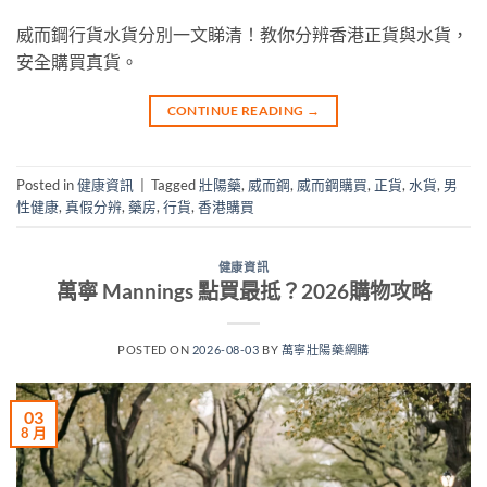
威而鋼行貨水貨分別一文睇清！教你分辨香港正貨與水貨，
安全購買真貨。
CONTINUE READING
→
Posted in
健康資訊
|
Tagged
壯陽藥
,
威而鋼
,
威而鋼購買
,
正貨
,
水貨
,
男
性健康
,
真假分辨
,
藥房
,
行貨
,
香港購買
健康資訊
萬寧 Mannings 點買最抵？2026購物攻略
POSTED ON
2026-08-03
BY
萬寧壯陽藥網購
03
8 月