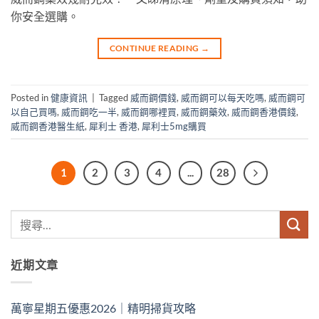
你安全選購。
CONTINUE READING
→
Posted in
健康資訊
|
Tagged
威而鋼價錢
,
威而鋼可以每天吃嗎
,
威而鋼可
以自己買嗎
,
威而鋼吃一半
,
威而鋼哪裡買
,
威而鋼藥效
,
威而鋼香港價錢
,
威而鋼香港醫生紙
,
犀利士 香港
,
犀利士5mg購買
1
2
3
4
...
28
近期文章
萬寧星期五優惠2026｜精明掃貨攻略