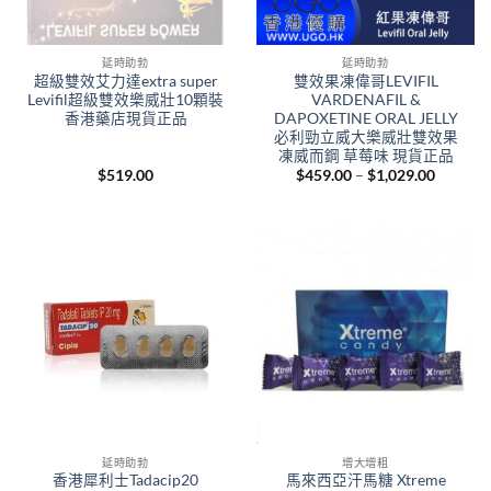
延時助勃
延時助勃
超級雙效艾力達extra super
雙效果凍偉哥LEVIFIL
Levifil超級雙效樂威壯10顆裝
VARDENAFIL &
香港藥店現貨正品
DAPOXETINE ORAL JELLY
必利勁立威大樂威壯雙效果
凍威而鋼 草莓味 現貨正品
Price
$
519.00
$
459.00
–
$
1,029.00
range:
$459.00
through
$1,029.
延時助勃
增大增粗
香港犀利士Tadacip20
馬來西亞汗馬糖 Xtreme