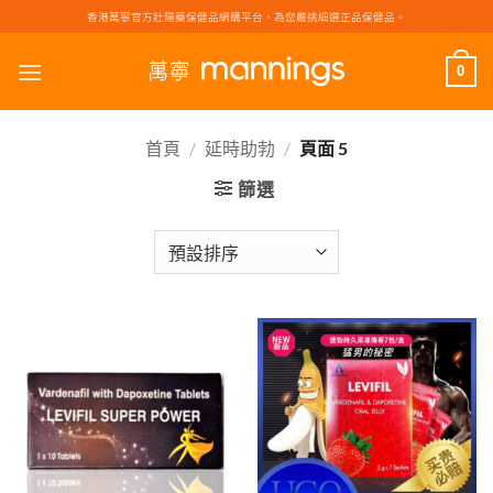
Skip
香港萬寧官方壯陽藥保健品網購平台，為您嚴挑細選正品保健品。
to
content
0
首頁
/
延時助勃
/
頁面 5
篩選