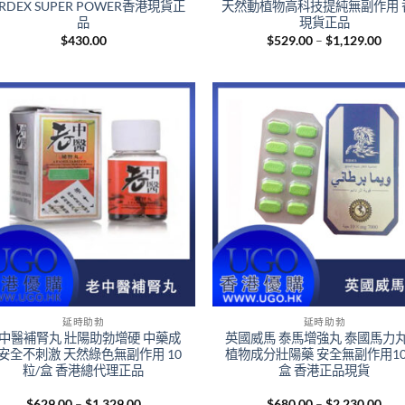
RDEX SUPER POWER香港現貨正
天然動植物高科技提純無副作用 
品
現貨正品
Pric
$
430.00
$
529.00
–
$
1,129.00
rang
$52
thr
$1,
+
延時助勃
延時助勃
中醫補腎丸 壯陽助勃增硬 中藥成
英國威馬 泰馬增強丸 泰國馬力丸
安全不刺激 天然綠色無副作用 10
植物成分壯陽藥 安全無副作用10
粒/盒 香港總代理正品
盒 香港正品現貨
Price
Pric
$
629.00
–
$
1,329.00
$
680.00
–
$
2,230.00