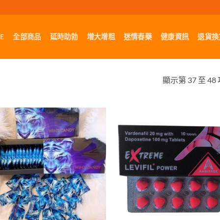
E
全部商品
延時助勃
增大增粗
迷情春藥
健康資訊
退貨換
顯示第 37 至 48
+