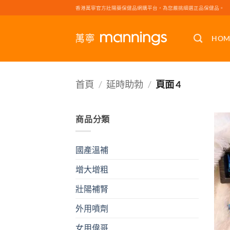
Skip
香港萬寧官方壯陽藥保健品網購平台，為您嚴挑細選正品保健品。
to
content
HOM
首頁
/
延時助勃
/
頁面 4
商品分類
國產溫補
增大增粗
壯陽補腎
外用噴劑
女用偉哥
+