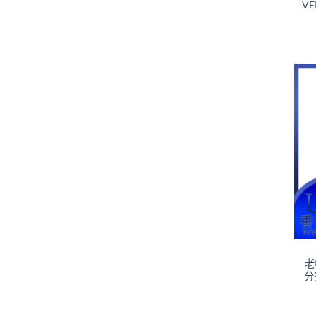
VE
+
老
分