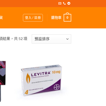
登入 / 註冊
購物車
貨
0
 項結果，共 52 項
+