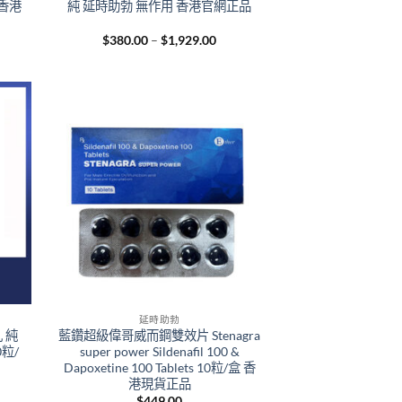
香港
純 延時助勃 無作用 香港官網正品
e
Price
$
380.00
–
$
1,929.00
e:
range:
9.00
$380.00
ough
through
129.00
$1,929.00
+
延時助勃
 純
藍鑽超級偉哥威而鋼雙效片 Stenagra
粒/
super power Sildenafil 100 &
Dapoxetine 100 Tablets 10粒/盒 香
港現貨正品
e
$
449.00