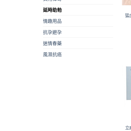
延時助勃
猛虎
情趣用品
抗孕避孕
迷情春藥
風濕抗癌
+
立