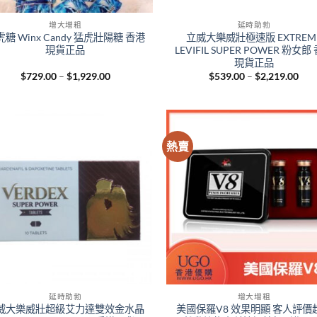
增大增粗
延時助勃
糖 Winx Candy 猛虎壯陽糖 香港
立威大樂威壯極速版 EXTREM
現貨正品
LEVIFIL SUPER POWER 粉女郎
現貨正品
Price
Pric
$
729.00
–
$
1,929.00
$
539.00
–
$
2,219.00
range:
rang
$729.00
$53
through
thr
$1,929.00
$2,
熱賣
+
延時助勃
增大增粗
威大樂威壯超級艾力達雙效金水晶
美國保羅V8 效果明顯 客人評價