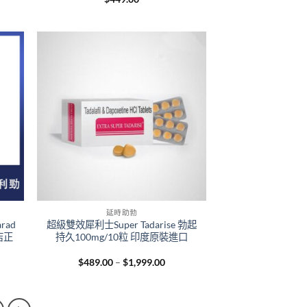
e:
0.00
ough
230.00
+
延時助勃
rad
超級雙效犀利士Super Tadarise 勃起
店正
持久100mg/10粒 印度原裝進口
e
Price
$
489.00
–
$
1,999.00
e:
range:
9.00
$489.00
ough
through
919.00
$1,999.00