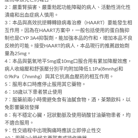
2：嚴重腎損害、嚴重勃起功能障礙的病人、活動性消化性
潰瘍和出血症病人慎用。
3：本品與高效抗逆轉轉錄病毒治療（HAART）要能發生相
互作用，因為在HAART方案中，一般包括使用的蛋白酶抑
制也是CYP 3A4抑製劑，能加強本品的作和，增加本品不良
反映的可能。接受HAART的病人，本品現行的推薦啟始劑
量為25mg。
4：本品與氨氧地平5mg或10mg口服合用有累加降壓效應，
病人收縮壓和舒張壓分別平均附加降低1.1Pa(8mnhg)和
0.9kPa（7mmhg）與其它抗高血壓葯的相互作用。
5：服用本口時應停止服用其它藥物。
6：18歲以下患者禁止使用
7：服藥前兩小時需避免食有油膩食物，酒，茶類飲料，以
免影響藥效發揮
8：有不穩定心臟，冠狀動脈及使用硝酸甘油藥物患者，均
不適合服用。
9：性交過程中出現胸痛時應該立即停止性交
10：用藥2小時候方要駕車或操作機器