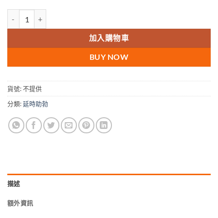
超級雙效威而鋼-綠P-Force普力吉 必利吉 印度原裝進口 數量
加入購物車
BUY NOW
貨號:
不提供
分類:
延時助勃
描述
額外資訊