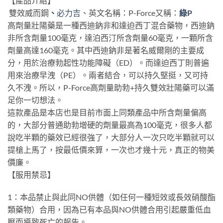
【產品介紹】
雙效威而鋼
、
必力吉
、英文名稱：P-Force又稱：
綠P
高劑量壯陽藥是一種西迪鈉非和達迫西丁混合藥物，西迪鈉
非所含劑量100毫克，達泊西汀所含劑量60毫克，一顆所含
劑量高達160毫克。其中西迪鈉非是著名威爾剛的主要成
分，用於治療勃起性功能障礙（ED）。而達迫西丁則普遍
用來治療早洩（PE）。兩者結合，可以持久堅挺，又可持
久不洩。所以，P-Force高劑量助勃+持久雙效壯陽藥可以滿
足你一切想法。
這款產品是本店也是目前市面上同類產品中所含劑量偏高
的，大部分普通助勃增硬的劑量最高為100毫克，很多人都
說吃半顆的藥效已經很強了，大部分人一次只吃半顆就可以
提槍上馬了，按最低價來算，一次也才幾十元，真正的物美
價廉。
【服用禁忌】
1：本品禁止與此同NO供體（如任何一種短效或長效硝酸酯
類藥物）合用，因為已有本品與NO供體合用引起嚴重低血
壓而導致死亡的報告。