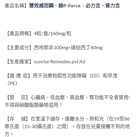
產品名稱】
雙效威而鋼
、
綠P-Force
、
必力吉、普力吉
【產品規格】4粒/盒/160mg/粒
【主要成分】西地那非100mg+達迫西丁60mg
【生産廠家】sunrise Remedies pvt.ltd
【適 應 症】用于治療勃起性功能障礙（ED）和早洩
（PE）
【禁 忌】心臟病、低血壓、高血壓、腎功能不全者禁用!
不得與硝酸酯類藥物混用！
【存 儲】在室溫下儲存，遠離水分，熱和光（在59至86
華氏度（15-30攝氏度）之間）。存放在兒童接觸不到的地
方。