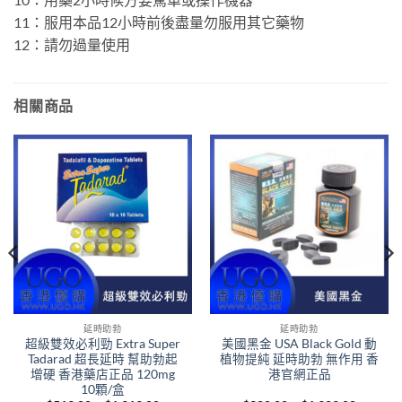
11：服用本品12小時前後盡量勿服用其它藥物
12：請勿過量使用
相關商品
延時助勃
延時助勃
超級雙效必利勁 Extra Super
美國黑金 USA Black Gold 動
Tadarad 超長延時 幫助勃起
植物提純 延時助勃 無作用 香
增硬 香港藥店正品 120mg
港官網正品
10顆/盒