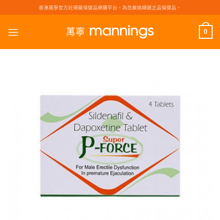
Skip
香港萬寧官方壯陽藥保健品網購平台，為您嚴挑細選正品保健品。
to
content
0