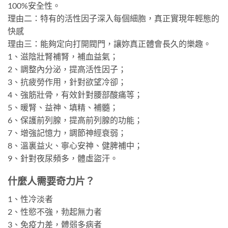
100%安全性。
理由二：特有的活性因子深入每個細胞，真正實現年輕態的
快感
理由三：能夠定向打開閥門，讓妳真正體會長久的樂趣。
1、滋陰壯腎補腎，補血益氣；
2、調整內分泌，提高活性因子；
3、抗疲勞作用，針對欲望冷卻；
4、強筋壯骨，有效針對腰部酸痛等；
5、暖腎、益神、填精、補髓；
6、保護前列腺，提高前列腺的功能；
7、增強記憶力，調節神經衰弱；
8、溫裏益火、寧心安神、健脾補中；
9、針對夜尿頻多，體虛盜汗。
什麼人需要奇力片？
1、性冷淡者
2、性慾不強，勃起無力者
3、免疫力差，體弱多病者