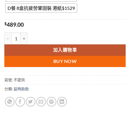
D餐 8盒抗疲勞鞏固裝 港紙$1529
$
489.00
奇力片 KELLETT FILMS 韓國虎王 韓國奇力片香港官網正品 原裝進口 
加入購物車
BUY NOW
貨號:
不提供
分類:
延時助勃