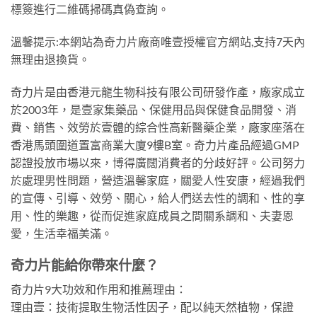
標簽進行二維碼掃碼真偽查詢。
溫馨提示:本網站為奇力片廠商唯壹授權官方網站,支持7天內
無理由退換貨。
奇力片是由香港元龍生物科技有限公司研發作產，廠家成立
於2003年，是壹家集藥品、保健用品與保健食品開發、消
費、銷售、效勞於壹體的綜合性高新醫藥企業，廠家座落在
香港馬頭圍道置富商業大廈9樓B室。奇力片產品經過GMP
認證投放市場以來，博得廣闊消費者的分歧好評。公司努力
於處理男性問題，營造溫馨家庭，關愛人性安康，經過我們
的宣傳、引導、效勞、關心，給人們送去性的調和、性的享
用、性的樂趣，從而促進家庭成員之間關系調和、夫妻恩
愛，生活幸福美滿。
奇力片能給你帶來什麼？
奇力片9大功效和作用和推薦理由：
理由壹：技術提取生物活性因子，配以純天然植物，保證