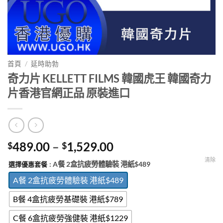
首頁
/
延時助勃
奇力片 KELLETT FILMS 韓國虎王 韓國奇力
片香港官網正品 原裝進口
Price
489.00
–
1,529.00
$
$
range:
清除
: A餐 2盒抗疲勞體驗裝 港紙$489
選擇優惠套餐
$489.00
through
A餐 2盒抗疲勞體驗裝 港紙$489
$1,529.00
B餐 4盒抗疲勞基礎裝 港紙$789
C餐 6盒抗疲勞強健裝 港紙$1229