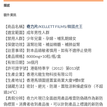
描述
額外資訊
【商品名稱】
奇力片/
KELLETT FILMS
/
韓國虎王
【適宜範圍】成年男性人群
【禁用人群】少年兒童、孕婦、哺乳期婦女
【保健功效】溫腎壯陽、補益精髓、補肺益腎
【註意事項】對本品過敏者慎用，如有不適停止使用
【產品規格】8000mg×10粒/瓶/盒
【有效日期】36個月
【許可證字號】港衛特準字（2012）第013號
【生產企業】香港元龍生物科技有限公司
【生產地址】香港馬頭圍道置富商業大廈9樓B室
【儲藏方法】密封、避光、防潮，置陰涼幹燥處保存（不超
過24℃）
【真假分辨】奇力片現已全面啟用產品唯壹防偽碼作為新防
偽標簽。消費者收到產品後，可以針對產品上標識的新防偽