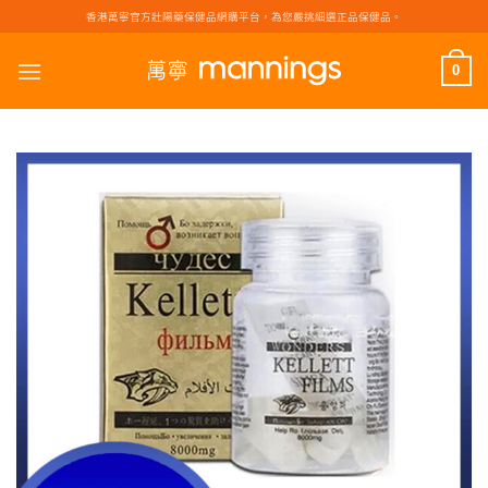
Skip
香港萬寧官方壯陽藥保健品網購平台，為您嚴挑細選正品保健品。
to
content
0