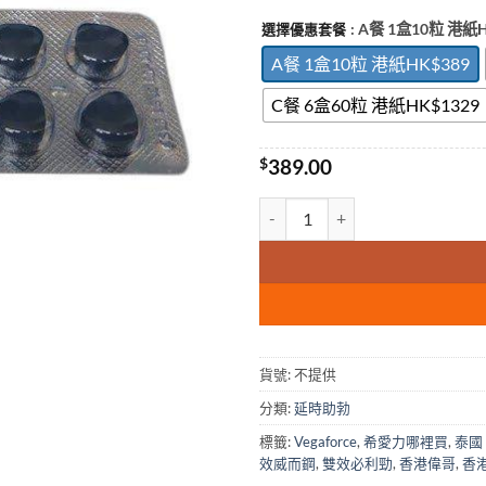
: A餐 1盒10粒 港紙
選擇優惠套餐
A餐 1盒10粒 港紙HK$389
C餐 6盒60粒 港紙HK$1329
$
389.00
VegaForce 藍蝌蚪雙效片威而鋼
貨號:
不提供
分類:
延時助勃
標籤:
Vegaforce
,
希愛力哪裡買
,
泰國
效威而鋼
,
雙效必利勁
,
香港偉哥
,
香