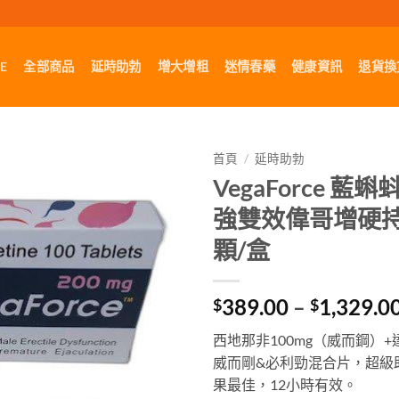
E
全部商品
延時助勃
增大增粗
迷情春藥
健康資訊
退貨換
首頁
/
延時助勃
VegaForce 
強雙效偉哥增硬持久
顆/盒
389.00
–
1,329.0
$
$
西地那非100mg（威而鋼）+
威而剛&必利勁混合片，超級助
果最佳，12小時有效。