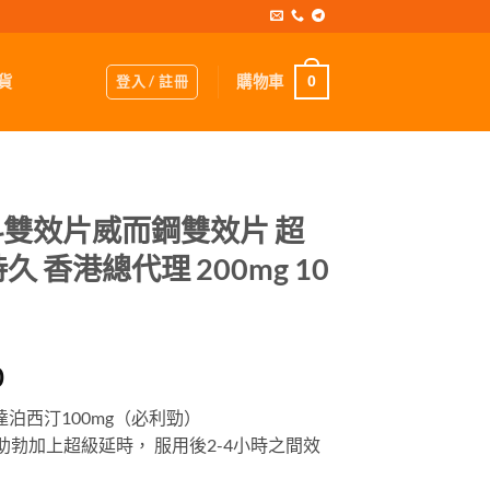
登入 / 註冊
購物車
貨
0
藍蝌蚪雙效片威而鋼雙效片 超
 香港總代理 200mg 10
Price
0
range:
達泊西汀100mg（必利勁）
$389.00
勃加上超級延時， 服用後2-4小時之間效
through
$1,329.00