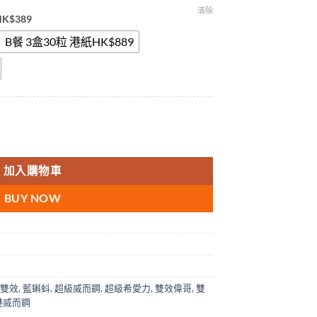
清除
HK$389
B餐 3盒30粒 港紙HK$889
雙效片 超強雙效偉哥增硬持久 香港總代理 200mg 10顆/盒 數量
加入購物車
BUY NOW
 雙效
,
藍蝌蚪
,
超級威而鋼
,
超級希愛力
,
雙效偉哥
,
雙
港威而鋼