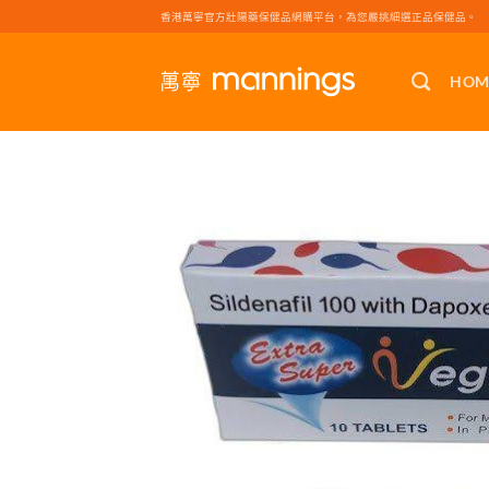
Skip
香港萬寧官方壯陽藥保健品網購平台，為您嚴挑細選正品保健品。
to
content
HOM