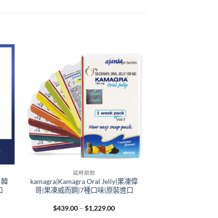
+
延時助勃
 韓
kamagra|Kamagra Oral Jelly|果凍偉
口
哥|果凍威而鋼|7種口味|原裝進口
e
Price
$
439.00
–
$
1,229.00
e:
range: