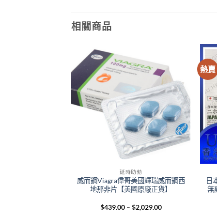
相關商品
熱賣
+
+
時助勃
延時助勃
金糖 第四代汗馬糖 人參
威而鋼Viagra偉哥美國輝瑞威而鋼西
日
亞進口Spinach糖
地那非片【美國原廠正貨】
無
港總代理正品
Original
Current
Price
0
$
1,029.00
$
439.00
–
$
2,029.00
price
price
range: