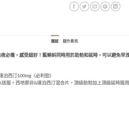
描述
額外資訊
包夜必備，感受超好！藍蝌蚪同時用於助勃和延時，可以避免早
達泊西汀100mg（必利勁）
升溫水送服。西地那非&達泊西汀混合片，頂級助勃加上頂級延時服用