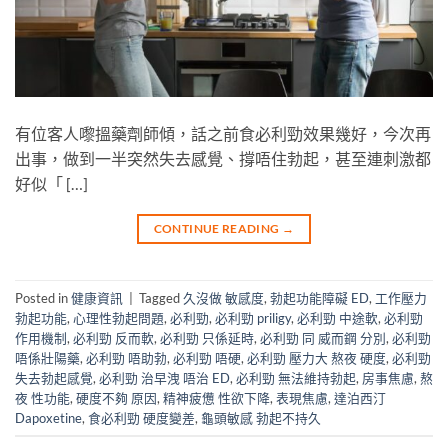
有位客人嚟搵藥劑師傾，話之前食必利勁效果幾好，今次再
出事，做到一半突然失去感覺、撐唔住勃起，甚至連刺激都
好似「 […]
CONTINUE READING
→
Posted in
健康資訊
|
Tagged
久沒做 敏感度
,
勃起功能障礙 ED
,
工作壓力
勃起功能
,
心理性勃起問題
,
必利勁
,
必利勁 priligy
,
必利勁 中途軟
,
必利勁
作用機制
,
必利勁 反而軟
,
必利勁 只係延時
,
必利勁 同 威而鋼 分別
,
必利勁
唔係壯陽藥
,
必利勁 唔助勃
,
必利勁 唔硬
,
必利勁 壓力大 熬夜 硬度
,
必利勁
失去勃起感覺
,
必利勁 治早洩 唔治 ED
,
必利勁 無法維持勃起
,
房事焦慮
,
熬
夜 性功能
,
硬度不夠 原因
,
精神疲憊 性欲下降
,
表現焦慮
,
達泊西汀
Dapoxetine
,
食必利勁 硬度變差
,
龜頭敏感 勃起不持久