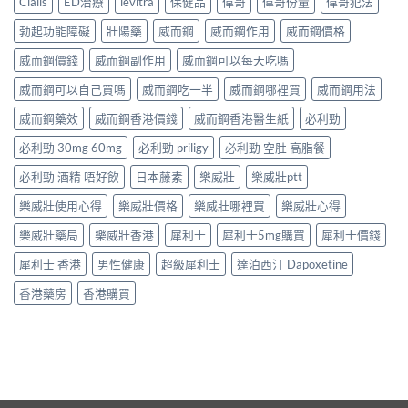
Cialis
ED治療
levitra
保健品
偉哥
偉哥份量
偉哥犯法
勃起功能障礙
壯陽藥
威而鋼
威而鋼作用
威而鋼價格
威而鋼價錢
威而鋼副作用
威而鋼可以每天吃嗎
威而鋼可以自己買嗎
威而鋼吃一半
威而鋼哪裡買
威而鋼用法
威而鋼藥效
威而鋼香港價錢
威而鋼香港醫生紙
必利勁
必利勁 30mg 60mg
必利勁 priligy
必利勁 空肚 高脂餐
必利勁 酒精 唔好飲
日本藤素
樂威壯
樂威壯ptt
樂威壯使用心得
樂威壯價格
樂威壯哪裡買
樂威壯心得
樂威壯藥局
樂威壯香港
犀利士
犀利士5mg購買
犀利士價錢
犀利士 香港
男性健康
超級犀利士
達泊西汀 Dapoxetine
香港藥房
香港購買