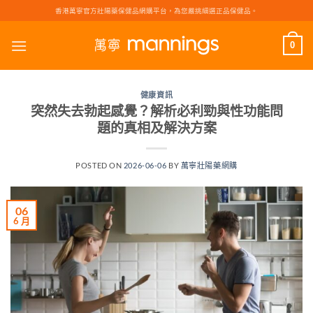
Skip
香港萬寧官方壯陽藥保健品網購平台，為您嚴挑細選正品保健品。
to
content
0
健康資訊
突然失去勃起感覺？解析必利勁與性功能問
題的真相及解決方案
POSTED ON
2026-06-06
BY
萬寧壯陽藥網購
06
6 月