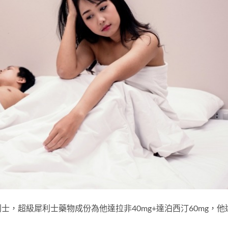
，超級犀利士藥物成份為他達拉非40mg+達泊西汀60mg，他