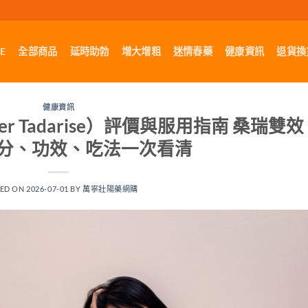
E
全部商品
延時助勃
增大增粗
迷情春藥
健康資訊
退貨換
健康資訊
per Tadarise）評價與服用指南 桑瑞雙效
分、功效、吃法一次看清
TED ON
2026-07-01
BY
萬寧壯陽藥網購