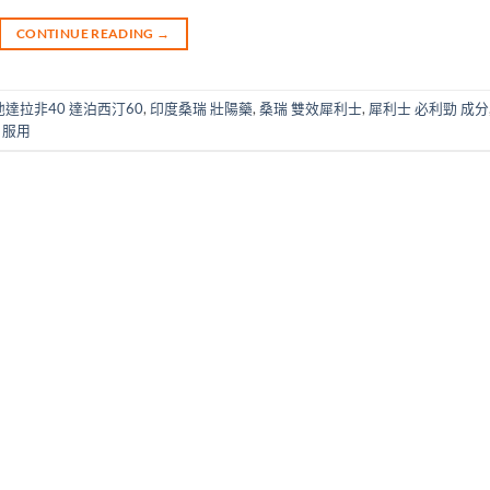
CONTINUE READING
→
他達拉非40 達泊西汀60
,
印度桑瑞 壯陽藥
,
桑瑞 雙效犀利士
,
犀利士 必利勁 成分
 服用