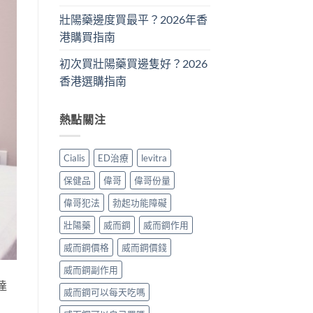
壯陽藥邊度買最平？2026年香
港購買指南
初次買壯陽藥買邊隻好？2026
香港選購指南
熱點關注
Cialis
ED治療
levitra
保健品
偉哥
偉哥份量
偉哥犯法
勃起功能障礙
壯陽藥
威而鋼
威而鋼作用
威而鋼價格
威而鋼價錢
威而鋼副作用
達
威而鋼可以每天吃嗎