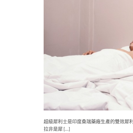
超級犀利士是印度桑瑞藥廠生產的雙效犀利士
拉非是犀 […]