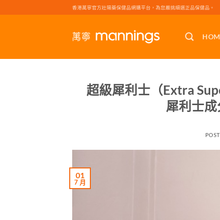
Skip
香港萬寧官方壯陽藥保健品網購平台，為您嚴挑細選正品保健品。
to
content
HOM
超級犀利士（Extra Su
犀利士成
POS
01
7 月