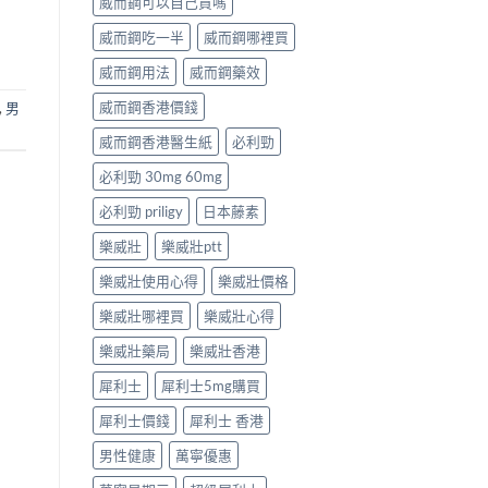
威而鋼可以自己買嗎
威而鋼吃一半
威而鋼哪裡買
威而鋼用法
威而鋼藥效
威而鋼香港價錢
,
男
威而鋼香港醫生紙
必利勁
必利勁 30mg 60mg
必利勁 priligy
日本藤素
樂威壯
樂威壯ptt
樂威壯使用心得
樂威壯價格
樂威壯哪裡買
樂威壯心得
樂威壯藥局
樂威壯香港
犀利士
犀利士5mg購買
犀利士價錢
犀利士 香港
男性健康
萬寧優惠