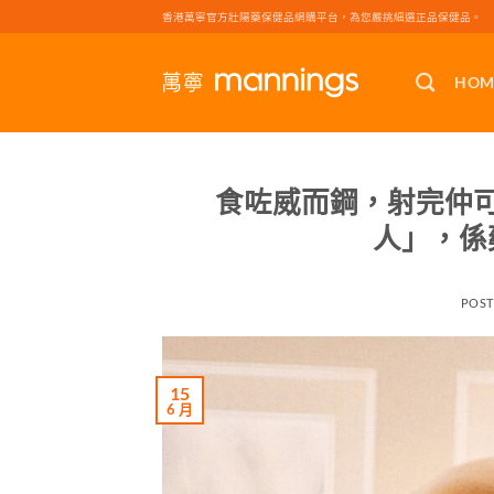
Skip
香港萬寧官方壯陽藥保健品網購平台，為您嚴挑細選正品保健品。
to
content
HOM
食咗威而鋼，射完仲
人」，係
POS
15
6 月