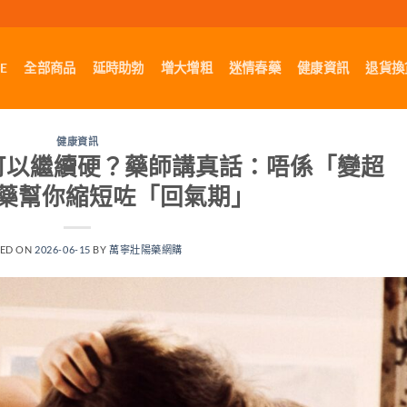
E
全部商品
延時助勃
增大增粗
迷情春藥
健康資訊
退貨換
健康資訊
可以繼續硬？藥師講真話：唔係「變超
藥幫你縮短咗「回氣期」
TED ON
2026-06-15
BY
萬寧壯陽藥網購