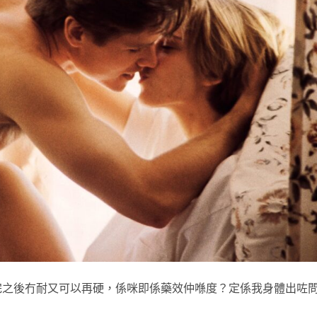
完之後冇耐又可以再硬，係咪即係藥效仲喺度？定係我身體出咗