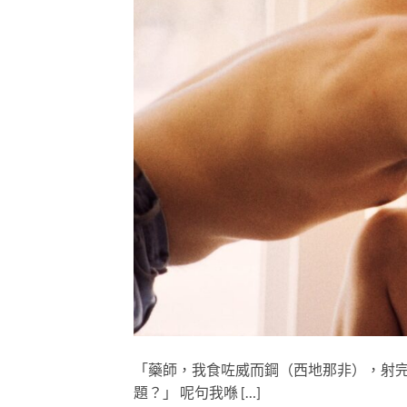
「藥師，我食咗威而鋼（西地那非），射
題？」 呢句我喺 […]