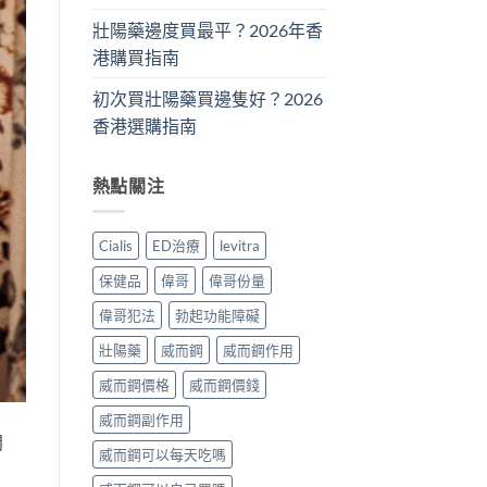
壯陽藥邊度買最平？2026年香
港購買指南
初次買壯陽藥買邊隻好？2026
香港選購指南
熱點關注
Cialis
ED治療
levitra
保健品
偉哥
偉哥份量
偉哥犯法
勃起功能障礙
壯陽藥
威而鋼
威而鋼作用
威而鋼價格
威而鋼價錢
威而鋼副作用
問
威而鋼可以每天吃嗎