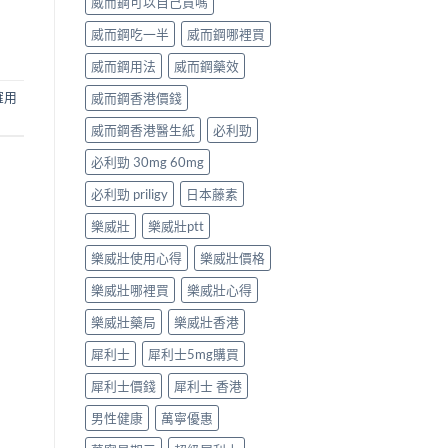
威而鋼可以自己買嗎
威而鋼吃一半
威而鋼哪裡買
威而鋼用法
威而鋼藥效
確用
威而鋼香港價錢
威而鋼香港醫生紙
必利勁
必利勁 30mg 60mg
必利勁 priligy
日本藤素
樂威壯
樂威壯ptt
樂威壯使用心得
樂威壯價格
樂威壯哪裡買
樂威壯心得
樂威壯藥局
樂威壯香港
犀利士
犀利士5mg購買
犀利士價錢
犀利士 香港
男性健康
萬寧優惠