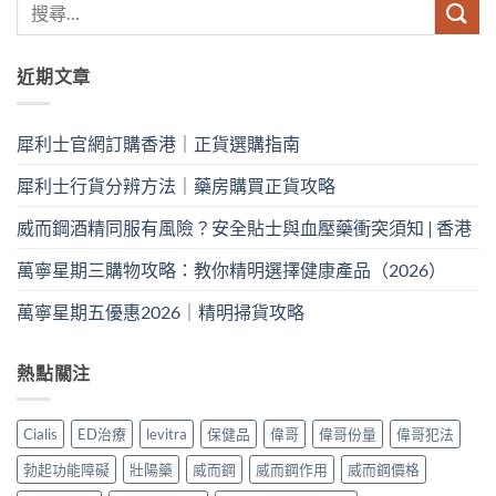
近期文章
犀利士官網訂購香港｜正貨選購指南
犀利士行貨分辨方法｜藥房購買正貨攻略
威而鋼酒精同服有風險？安全貼士與血壓藥衝突須知 | 香港
萬寧星期三購物攻略：教你精明選擇健康產品（2026）
萬寧星期五優惠2026｜精明掃貨攻略
熱點關注
Cialis
ED治療
levitra
保健品
偉哥
偉哥份量
偉哥犯法
勃起功能障礙
壯陽藥
威而鋼
威而鋼作用
威而鋼價格