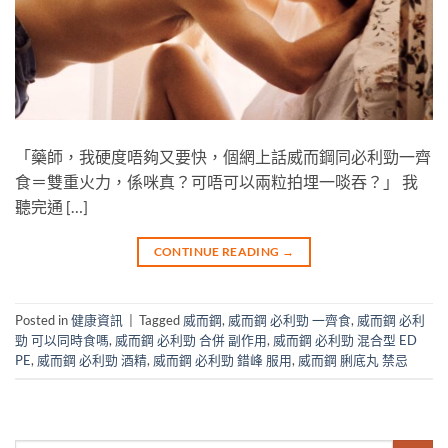
「藥師，我硬度唔夠又要快，個網上話威而鋼同必利勁一齊
食＝雙重火力，係咪真？可唔可以兩粒拍埋一啖吞？」 我
聽完通 […]
CONTINUE READING
→
Posted in
健康資訊
|
Tagged
威而鋼
,
威而鋼 必利勁 一齊食
,
威而鋼 必利
勁 可以同時食嗎
,
威而鋼 必利勁 合併 副作用
,
威而鋼 必利勁 混合型 ED
PE
,
威而鋼 必利勁 酒精
,
威而鋼 必利勁 錯峰 服用
,
威而鋼 脷底丸 禁忌