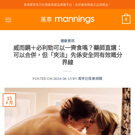
Skip
香港萬寧官方壯陽藥保健品網購平台，為您嚴挑細選正品保健品。
to
content
0
健康資訊
威而鋼＋必利勁可以一齊食嗎？藥師直講：
可以合併，但「夾法」先係安全同有效嘅分
界線
POSTED ON
2026-06-15
BY
萬寧壯陽藥網購
15
6 月