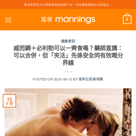
Skip
香港萬寧官方壯陽藥保健品網購平台，為您嚴挑細選正品保健品。
to
content
0
健康資訊
威而鋼＋必利勁可以一齊食嗎？藥師直講：
可以合併，但「夾法」先係安全同有效嘅分
界線
POSTED ON
2026-06-15
BY
萬寧壯陽藥網購
15
6 月