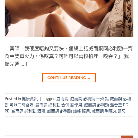
「藥師，我硬度唔夠又要快，個網上話威而鋼同必利勁一齊
食＝雙重火力，係咪真？可唔可以兩粒拍埋一啖吞？」 我
聽完通 […]
CONTINUE READING
→
Posted in
健康資訊
|
Tagged
威而鋼
,
威而鋼 必利勁 一齊食
,
威而鋼 必利
勁 可以同時食嗎
,
威而鋼 必利勁 合併 副作用
,
威而鋼 必利勁 混合型 ED
PE
,
威而鋼 必利勁 酒精
,
威而鋼 必利勁 錯峰 服用
,
威而鋼 脷底丸 禁忌