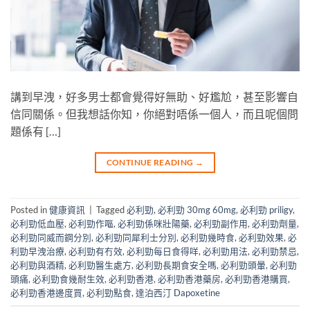
講到早洩，好多男士都會覺得好無助、好尷尬，甚至影響自
信同關係。但我想話你知，你絕對唔係一個人，而且呢個問
題係有 […]
CONTINUE READING
→
Posted in
健康資訊
|
Tagged
必利勁
,
必利勁 30mg 60mg
,
必利勁 priligy
,
必利勁低血壓
,
必利勁作嘔
,
必利勁係咪壯陽藥
,
必利勁副作用
,
必利勁劑量
,
必利勁同威而鋼分別
,
必利勁同犀利士分別
,
必利勁幾時食
,
必利勁效果
,
必
利勁早洩治療
,
必利勁有冇效
,
必利勁每日食得咩
,
必利勁用法
,
必利勁禁忌
,
必利勁與酒精
,
必利勁醫生處方
,
必利勁長期食安全嗎
,
必利勁頭暈
,
必利勁
頭痛
,
必利勁食幾耐生效
,
必利勁香港
,
必利勁香港藥房
,
必利勁香港購買
,
必利勁香港邊度買
,
必利勁點食
,
達泊西汀 Dapoxetine