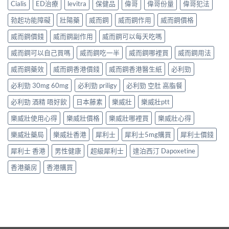
Cialis
ED治療
levitra
保健品
偉哥
偉哥份量
偉哥犯法
勃起功能障礙
壯陽藥
威而鋼
威而鋼作用
威而鋼價格
威而鋼價錢
威而鋼副作用
威而鋼可以每天吃嗎
威而鋼可以自己買嗎
威而鋼吃一半
威而鋼哪裡買
威而鋼用法
威而鋼藥效
威而鋼香港價錢
威而鋼香港醫生紙
必利勁
必利勁 30mg 60mg
必利勁 priligy
必利勁 空肚 高脂餐
必利勁 酒精 唔好飲
日本藤素
樂威壯
樂威壯ptt
樂威壯使用心得
樂威壯價格
樂威壯哪裡買
樂威壯心得
樂威壯藥局
樂威壯香港
犀利士
犀利士5mg購買
犀利士價錢
犀利士 香港
男性健康
超級犀利士
達泊西汀 Dapoxetine
香港藥房
香港購買