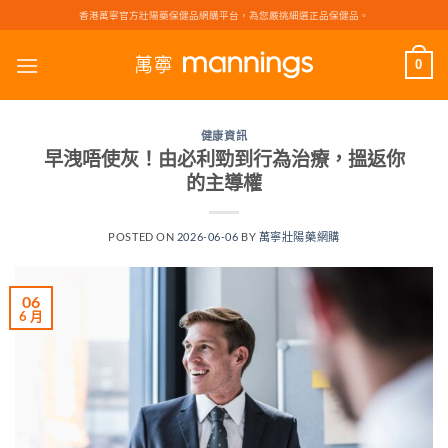
Skip
香港萬寧官方壯陽藥保健品網購平台，為您嚴挑細選正品保健品。
to
content
0
健康資訊
早洩唔使灰！由必利勁到行為治療，搵返你
的主導權
POSTED ON
2026-06-06
BY
萬寧壯陽藥網購
06
6 月