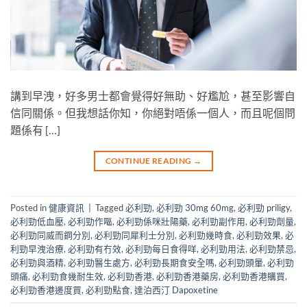
講到早洩，好多男士都會覺得好無助、好尷尬，甚至影響自
信同關係。但我想話你知，你絕對唔係一個人，而且呢個問
題係有 […]
CONTINUE READING
→
Posted in
健康資訊
|
Tagged
必利勁
,
必利勁 30mg 60mg
,
必利勁 priligy
,
必利勁低血壓
,
必利勁作嘔
,
必利勁係咪壯陽藥
,
必利勁副作用
,
必利勁劑量
,
必利勁同威而鋼分別
,
必利勁同犀利士分別
,
必利勁幾時食
,
必利勁效果
,
必
利勁早洩治療
,
必利勁有冇效
,
必利勁每日食得咩
,
必利勁用法
,
必利勁禁忌
,
必利勁與酒精
,
必利勁醫生處方
,
必利勁長期食安全嗎
,
必利勁頭暈
,
必利勁
頭痛
,
必利勁食幾耐生效
,
必利勁香港
,
必利勁香港藥房
,
必利勁香港購買
,
必利勁香港邊度買
,
必利勁點食
,
達泊西汀 Dapoxetine