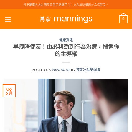
Skip
香港萬寧官方壯陽藥保健品網購平台，為您嚴挑細選正品保健品。
to
content
0
健康資訊
早洩唔使灰！由必利勁到行為治療，搵返你
的主導權
POSTED ON
2026-06-06
BY
萬寧壯陽藥網購
06
6 月