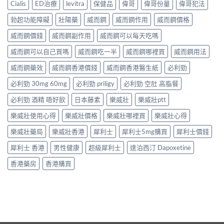
Cialis
ED治療
levitra
保健品
偉哥
偉哥份量
偉哥犯法
勃起功能障礙
壯陽藥
威而鋼
威而鋼作用
威而鋼價格
威而鋼價錢
威而鋼副作用
威而鋼可以每天吃嗎
威而鋼可以自己買嗎
威而鋼吃一半
威而鋼哪裡買
威而鋼用法
威而鋼藥效
威而鋼香港價錢
威而鋼香港醫生紙
必利勁
必利勁 30mg 60mg
必利勁 priligy
必利勁 空肚 高脂餐
必利勁 酒精 唔好飲
日本藤素
樂威壯
樂威壯ptt
樂威壯使用心得
樂威壯價格
樂威壯哪裡買
樂威壯心得
樂威壯藥局
樂威壯香港
犀利士
犀利士5mg購買
犀利士價錢
犀利士 香港
男性健康
超級犀利士
達泊西汀 Dapoxetine
香港藥房
香港購買