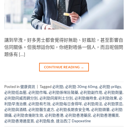
講到早洩，好多男士都會覺得好無助、好尷尬，甚至影響自
信同關係。但我想話你知，你絕對唔係一個人，而且呢個問
題係有 […]
CONTINUE READING
→
Posted in
健康資訊
|
Tagged
必利勁
,
必利勁 30mg 60mg
,
必利勁 priligy
,
必利勁低血壓
,
必利勁作嘔
,
必利勁係咪壯陽藥
,
必利勁副作用
,
必利勁劑量
,
必利勁同威而鋼分別
,
必利勁同犀利士分別
,
必利勁幾時食
,
必利勁效果
,
必
利勁早洩治療
,
必利勁有冇效
,
必利勁每日食得咩
,
必利勁用法
,
必利勁禁忌
,
必利勁與酒精
,
必利勁醫生處方
,
必利勁長期食安全嗎
,
必利勁頭暈
,
必利勁
頭痛
,
必利勁食幾耐生效
,
必利勁香港
,
必利勁香港藥房
,
必利勁香港購買
,
必利勁香港邊度買
,
必利勁點食
,
達泊西汀 Dapoxetine