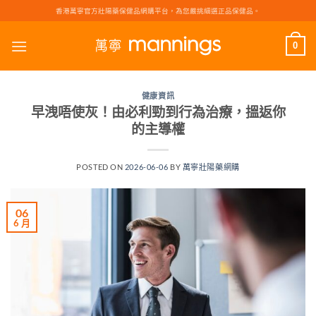
Skip
香港萬寧官方壯陽藥保健品網購平台，為您嚴挑細選正品保健品。
to
content
0
健康資訊
早洩唔使灰！由必利勁到行為治療，搵返你
的主導權
POSTED ON
2026-06-06
BY
萬寧壯陽藥網購
06
6 月