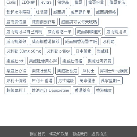
Cialis
ED治療
levitra
保健品
偉哥
偉哥份量
偉哥犯法
勃起功能障礙
壯陽藥
威而鋼
威而鋼作用
威而鋼價格
威而鋼價錢
威而鋼副作用
威而鋼可以每天吃嗎
威而鋼可以自己買嗎
威而鋼吃一半
威而鋼哪裡買
威而鋼用法
威而鋼藥效
威而鋼香港價錢
威而鋼香港醫生紙
必利勁
必利勁 30mg 60mg
必利勁 priligy
日本藤素
樂威壯
樂威壯ptt
樂威壯使用心得
樂威壯價格
樂威壯哪裡買
樂威壯心得
樂威壯藥局
樂威壯香港
犀利士
犀利士5mg購買
犀利士價錢
犀利士 香港
男性健康
萬寧優惠
萬寧星期三
超級犀利士
達泊西汀 Dapoxetine
香港藥房
香港購買
關於我們
條款和政策
聯絡我們
退貨換貨