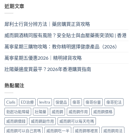
近期文章
犀利士行貨分辨方法｜藥房購買正貨攻略
威而鋼酒精同服有風險？安全貼士與血壓藥衝突須知 | 香港
萬寧星期三購物攻略：教你精明選擇健康產品（2026）
萬寧星期五優惠2026｜精明掃貨攻略
壯陽藥邊度買最平？2026年香港購買指南
熱點關注
Cialis
ED治療
levitra
保健品
偉哥
偉哥份量
偉哥犯法
勃起功能障礙
壯陽藥
威而鋼
威而鋼作用
威而鋼價格
威而鋼價錢
威而鋼副作用
威而鋼可以每天吃嗎
威而鋼可以自己買嗎
威而鋼吃一半
威而鋼哪裡買
威而鋼用法