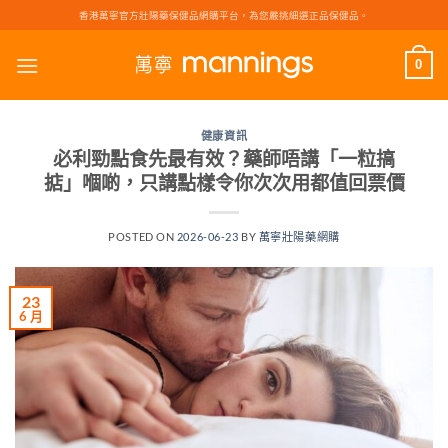
Skip
香港萬寧官方壯陽藥保健品網購平台，為您嚴挑細選正品保健品。
to
content
0
健康資訊
必利勁點食先最有效？藥師唔講「一粒搞
掂」嗰啲，只講點樣令你次次用都值回票價
POSTED ON
2026-06-23
BY
萬寧壯陽藥網購
23
6 月