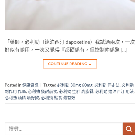
「藥師，必利勁（達泊西汀 dapoxetine）我試過兩次，一次
好似有啲用，一次又覺得『都硬係有，但控制仲係驚 […]
CONTINUE READING
→
Posted in
健康資訊
|
Tagged
必利勁 30mg 60mg
,
必利勁 停走法
,
必利勁
副作用 作嘔
,
必利勁 幾耐前食
,
必利勁 空肚 高脂餐
,
必利勁 達泊西汀 用法
,
必利勁 酒精 唔好飲
,
必利勁 點食 最有效