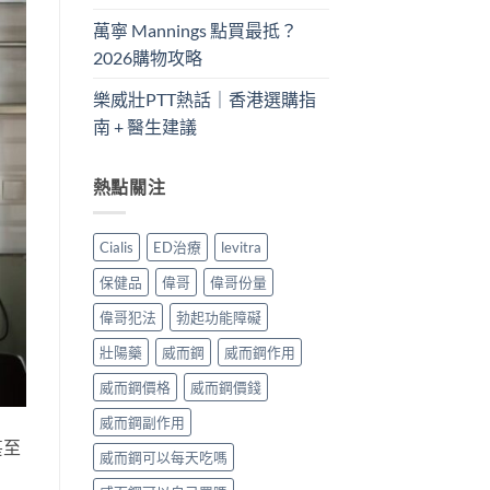
萬寧 Mannings 點買最抵？
2026購物攻略
樂威壯PTT熱話｜香港選購指
南 + 醫生建議
熱點關注
Cialis
ED治療
levitra
保健品
偉哥
偉哥份量
偉哥犯法
勃起功能障礙
壯陽藥
威而鋼
威而鋼作用
威而鋼價格
威而鋼價錢
威而鋼副作用
甚至
威而鋼可以每天吃嗎