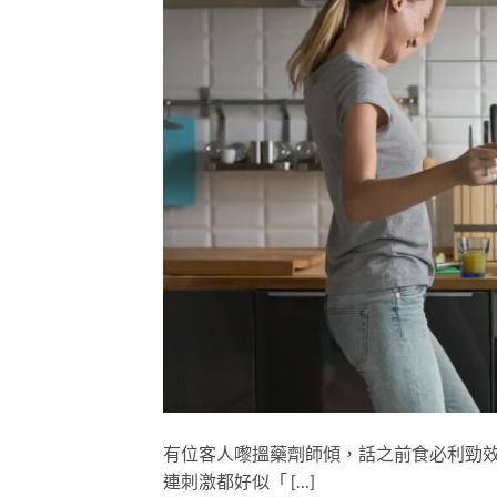
有位客人嚟搵藥劑師傾，話之前食必利勁
連刺激都好似「 […]