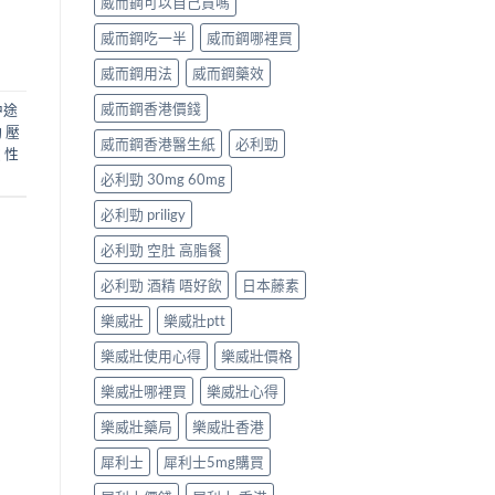
威而鋼可以自己買嗎
威而鋼吃一半
威而鋼哪裡買
威而鋼用法
威而鋼藥效
威而鋼香港價錢
中途
 壓
威而鋼香港醫生紙
必利勁
 性
必利勁 30mg 60mg
必利勁 priligy
必利勁 空肚 高脂餐
必利勁 酒精 唔好飲
日本藤素
樂威壯
樂威壯ptt
樂威壯使用心得
樂威壯價格
樂威壯哪裡買
樂威壯心得
樂威壯藥局
樂威壯香港
犀利士
犀利士5mg購買