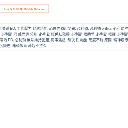
CONTINUE READING
→
障礙 ED
,
工作壓力 勃起功能
,
心理性勃起問題
,
必利勁
,
必利勁 priligy
,
必利勁 
,
必利勁 同 威而鋼 分別
,
必利勁 唔係壯陽藥
,
必利勁 唔助勃
,
必利勁 唔硬
,
必利勁
唔治 ED
,
必利勁 無法維持勃起
,
房事焦慮
,
熬夜 性功能
,
硬度不夠 原因
,
精神疲憊
硬度變差
,
龜頭敏感 勃起不持久