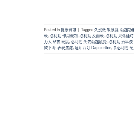
Posted in
健康資訊
|
Tagged
久沒做 敏感度
,
勃起功能
軟
,
必利勁 作用機制
,
必利勁 反而軟
,
必利勁 只係延時
力大 熬夜 硬度
,
必利勁 失去勃起感覺
,
必利勁 治早洩 
欲下降
,
表現焦慮
,
達泊西汀 Dapoxetine
,
食必利勁 