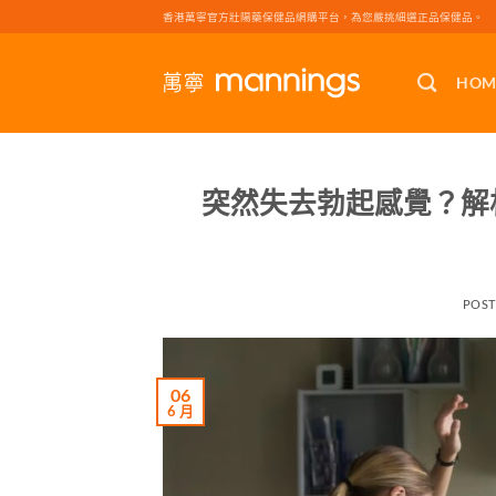
Skip
香港萬寧官方壯陽藥保健品網購平台，為您嚴挑細選正品保健品。
to
content
HOM
突然失去勃起感覺？解
POS
06
6 月