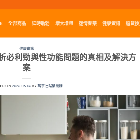
E
全部商品
延時助勃
增大增粗
迷情春藥
健康資訊
退貨換
健康資訊
析必利勁與性功能問題的真相及解決方
案
TED ON
2026-06-06
BY
萬寧壯陽藥網購