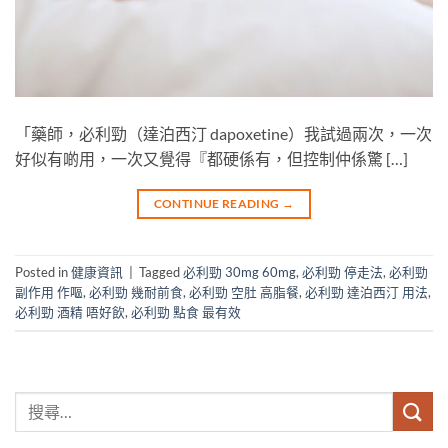
「藥師，必利勁（達泊西汀 dapoxetine）我試過兩次，一次
好似有啲用，一次又覺得『都硬係有，但控制仲係驚 […]
CONTINUE READING
→
Posted in
健康資訊
|
Tagged
必利勁 30mg 60mg
,
必利勁 停走法
,
必利勁
副作用 作嘔
,
必利勁 幾耐前食
,
必利勁 空肚 高脂餐
,
必利勁 達泊西汀 用法
,
必利勁 酒精 唔好飲
,
必利勁 點食 最有效