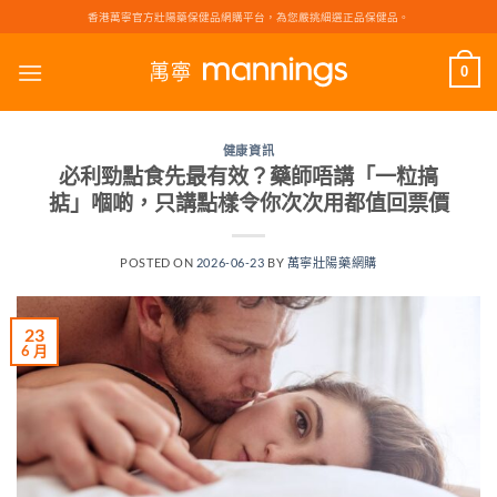
Skip
香港萬寧官方壯陽藥保健品網購平台，為您嚴挑細選正品保健品。
to
content
0
健康資訊
必利勁點食先最有效？藥師唔講「一粒搞
掂」嗰啲，只講點樣令你次次用都值回票價
POSTED ON
2026-06-23
BY
萬寧壯陽藥網購
23
6 月