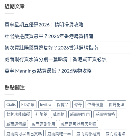
近期文章
萬寧星期五優惠2026｜精明掃貨攻略
壯陽藥邊度買最平？2026年香港購買指南
初次買壯陽藥買邊隻好？2026香港選購指南
威而鋼行貨水貨分別一篇睇清｜香港買正貨必讀
萬寧 Mannings 點買最抵？2026購物攻略
熱點關注
Cialis
ED治療
levitra
保健品
偉哥
偉哥份量
偉哥犯法
勃起功能障礙
壯陽藥
威而鋼
威而鋼作用
威而鋼價格
威而鋼價錢
威而鋼副作用
威而鋼可以每天吃嗎
威而鋼可以自己買嗎
威而鋼吃一半
威而鋼哪裡買
威而鋼用法