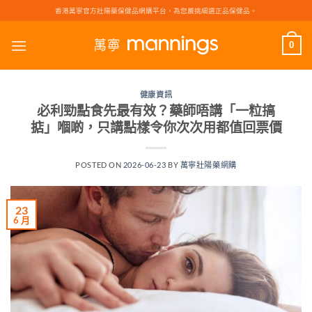
Skip
香港萬寧官方壯陽藥保健品網購平台，為您嚴挑細選正品保健品。
to
content
0
健康資訊
必利勁點食先最有效？藥師唔講「一粒搞
掂」嗰啲，只講點樣令你次次用都值回票價
POSTED ON
2026-06-23
BY
萬寧壯陽藥網購
23
6 月