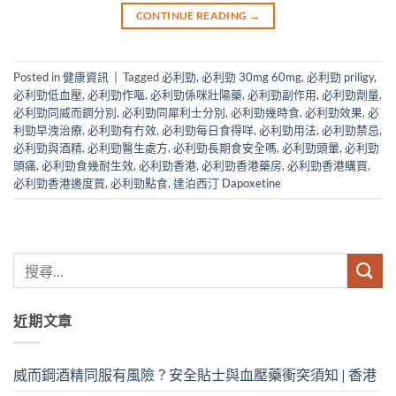
CONTINUE READING
→
Posted in
健康資訊
|
Tagged
必利勁
,
必利勁 30mg 60mg
,
必利勁 priligy
,
必利勁低血壓
,
必利勁作嘔
,
必利勁係咪壯陽藥
,
必利勁副作用
,
必利勁劑量
,
必利勁同威而鋼分別
,
必利勁同犀利士分別
,
必利勁幾時食
,
必利勁效果
,
必
利勁早洩治療
,
必利勁有冇效
,
必利勁每日食得咩
,
必利勁用法
,
必利勁禁忌
,
必利勁與酒精
,
必利勁醫生處方
,
必利勁長期食安全嗎
,
必利勁頭暈
,
必利勁
頭痛
,
必利勁食幾耐生效
,
必利勁香港
,
必利勁香港藥房
,
必利勁香港購買
,
必利勁香港邊度買
,
必利勁點食
,
達泊西汀 Dapoxetine
近期文章
威而鋼酒精同服有風險？安全貼士與血壓藥衝突須知 | 香港