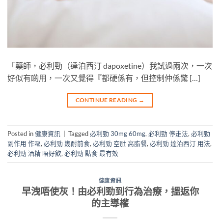
「藥師，必利勁（達泊西汀 dapoxetine）我試過兩次，一次
好似有啲用，一次又覺得『都硬係有，但控制仲係驚 […]
CONTINUE READING
→
Posted in
健康資訊
|
Tagged
必利勁 30mg 60mg
,
必利勁 停走法
,
必利勁
副作用 作嘔
,
必利勁 幾耐前食
,
必利勁 空肚 高脂餐
,
必利勁 達泊西汀 用法
,
必利勁 酒精 唔好飲
,
必利勁 點食 最有效
健康資訊
早洩唔使灰！由必利勁到行為治療，搵返你
的主導權