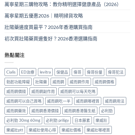
萬寧星期三購物攻略：教你精明選擇健康產品（2026）
萬寧星期五優惠2026｜精明掃貨攻略
壯陽藥邊度買最平？2026年香港購買指南
初次買壯陽藥買邊隻好？2026香港選購指南
熱點關注
Cialis
ED治療
levitra
保健品
偉哥
偉哥份量
偉哥犯法
勃起功能障礙
壯陽藥
威而鋼
威而鋼作用
威而鋼價格
威而鋼價錢
威而鋼副作用
威而鋼可以每天吃嗎
威而鋼可以自己買嗎
威而鋼吃一半
威而鋼哪裡買
威而鋼用法
威而鋼藥效
威而鋼香港價錢
威而鋼香港醫生紙
必利勁
必利勁 30mg 60mg
必利勁 priligy
日本藤素
樂威壯
樂威壯ptt
樂威壯使用心得
樂威壯價格
樂威壯哪裡買