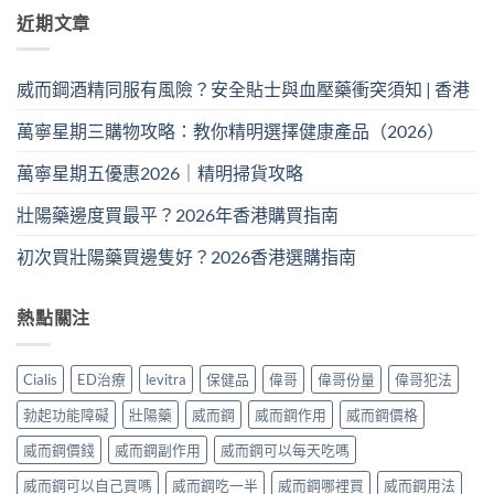
近期文章
威而鋼酒精同服有風險？安全貼士與血壓藥衝突須知 | 香港
萬寧星期三購物攻略：教你精明選擇健康產品（2026）
萬寧星期五優惠2026｜精明掃貨攻略
壯陽藥邊度買最平？2026年香港購買指南
初次買壯陽藥買邊隻好？2026香港選購指南
熱點關注
Cialis
ED治療
levitra
保健品
偉哥
偉哥份量
偉哥犯法
勃起功能障礙
壯陽藥
威而鋼
威而鋼作用
威而鋼價格
威而鋼價錢
威而鋼副作用
威而鋼可以每天吃嗎
威而鋼可以自己買嗎
威而鋼吃一半
威而鋼哪裡買
威而鋼用法