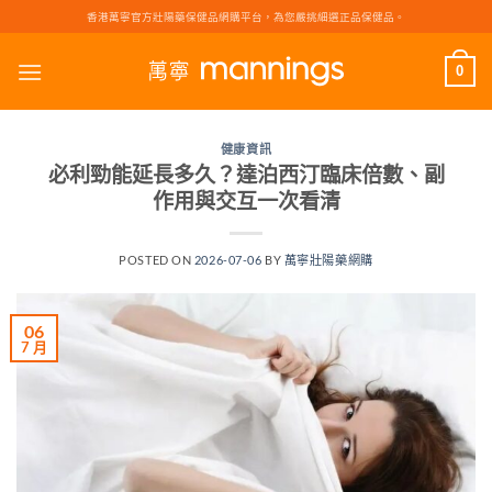
Skip
香港萬寧官方壯陽藥保健品網購平台，為您嚴挑細選正品保健品。
to
content
0
健康資訊
必利勁能延長多久？達泊西汀臨床倍數、副
作用與交互一次看清
POSTED ON
2026-07-06
BY
萬寧壯陽藥網購
06
7 月