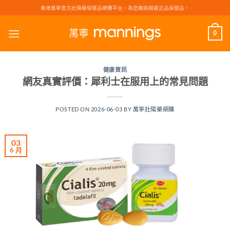
Skip
香港萬寧官方壯陽藥保健品網購平台，為您嚴挑細選正品保健品。
to
content
0
健康資訊
網友真實評價：犀利士在服用上的常見問題
POSTED ON
2026-06-03
BY
萬寧壯陽藥網購
03
6 月