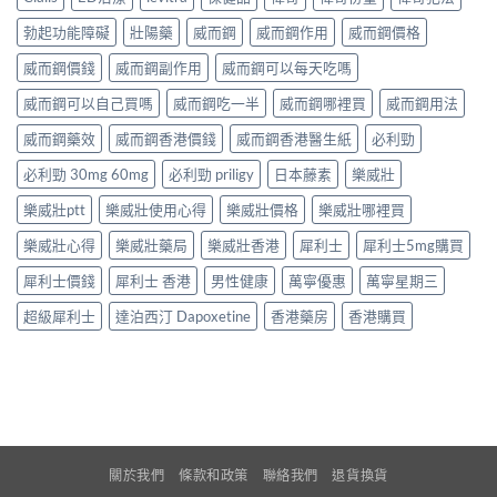
勃起功能障礙
壯陽藥
威而鋼
威而鋼作用
威而鋼價格
威而鋼價錢
威而鋼副作用
威而鋼可以每天吃嗎
威而鋼可以自己買嗎
威而鋼吃一半
威而鋼哪裡買
威而鋼用法
威而鋼藥效
威而鋼香港價錢
威而鋼香港醫生紙
必利勁
必利勁 30mg 60mg
必利勁 priligy
日本藤素
樂威壯
樂威壯ptt
樂威壯使用心得
樂威壯價格
樂威壯哪裡買
樂威壯心得
樂威壯藥局
樂威壯香港
犀利士
犀利士5mg購買
犀利士價錢
犀利士 香港
男性健康
萬寧優惠
萬寧星期三
超級犀利士
達泊西汀 Dapoxetine
香港藥房
香港購買
關於我們
條款和政策
聯絡我們
退貨換貨