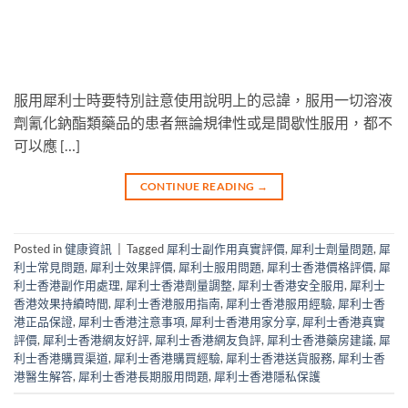
服用犀利士時要特別註意使用說明上的忌諱，服用一切溶液
劑氰化鈉酯類藥品的患者無論規律性或是間歇性服用，都不
可以應 […]
CONTINUE READING
→
Posted in
健康資訊
|
Tagged
犀利士副作用真實評價
,
犀利士劑量問題
,
犀
利士常見問題
,
犀利士效果評價
,
犀利士服用問題
,
犀利士香港價格評價
,
犀
利士香港副作用處理
,
犀利士香港劑量調整
,
犀利士香港安全服用
,
犀利士
香港效果持續時間
,
犀利士香港服用指南
,
犀利士香港服用經驗
,
犀利士香
港正品保證
,
犀利士香港注意事項
,
犀利士香港用家分享
,
犀利士香港真實
評價
,
犀利士香港網友好評
,
犀利士香港網友負評
,
犀利士香港藥房建議
,
犀
利士香港購買渠道
,
犀利士香港購買經驗
,
犀利士香港送貨服務
,
犀利士香
港醫生解答
,
犀利士香港長期服用問題
,
犀利士香港隱私保護