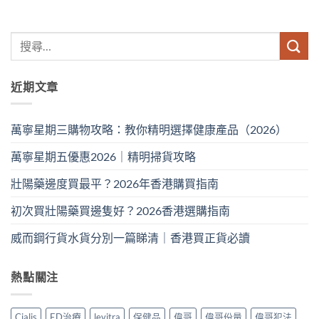
近期文章
萬寧星期三購物攻略：教你精明選擇健康產品（2026）
萬寧星期五優惠2026｜精明掃貨攻略
壯陽藥邊度買最平？2026年香港購買指南
初次買壯陽藥買邊隻好？2026香港選購指南
威而鋼行貨水貨分別一篇睇清｜香港買正貨必讀
熱點關注
Cialis
ED治療
levitra
保健品
偉哥
偉哥份量
偉哥犯法