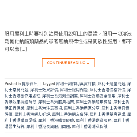
服用犀利士時要特別註意使用說明上的忌諱，服用一切溶液
劑氰化鈉酯類藥品的患者無論規律性或是間歇性服用，都不
可以應 […]
CONTINUE READING
→
Posted in
健康資訊
|
Tagged
犀利士副作用真實評價
,
犀利士劑量問題
,
犀
利士常見問題
,
犀利士效果評價
,
犀利士服用問題
,
犀利士香港價格評價
,
犀
利士香港副作用處理
,
犀利士香港劑量調整
,
犀利士香港安全服用
,
犀利士
香港效果持續時間
,
犀利士香港服用指南
,
犀利士香港服用經驗
,
犀利士香
港正品保證
,
犀利士香港注意事項
,
犀利士香港用家分享
,
犀利士香港真實
評價
,
犀利士香港網友好評
,
犀利士香港網友負評
,
犀利士香港藥房建議
,
犀
利士香港購買渠道
,
犀利士香港購買經驗
,
犀利士香港送貨服務
,
犀利士香
港醫生解答
,
犀利士香港長期服用問題
,
犀利士香港隱私保護