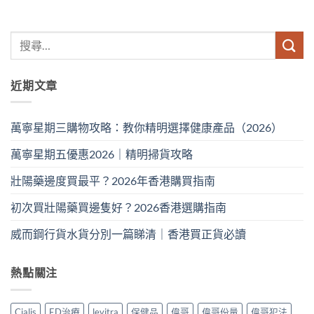
近期文章
萬寧星期三購物攻略：教你精明選擇健康產品（2026）
萬寧星期五優惠2026｜精明掃貨攻略
壯陽藥邊度買最平？2026年香港購買指南
初次買壯陽藥買邊隻好？2026香港選購指南
威而鋼行貨水貨分別一篇睇清｜香港買正貨必讀
熱點關注
Cialis
ED治療
levitra
保健品
偉哥
偉哥份量
偉哥犯法