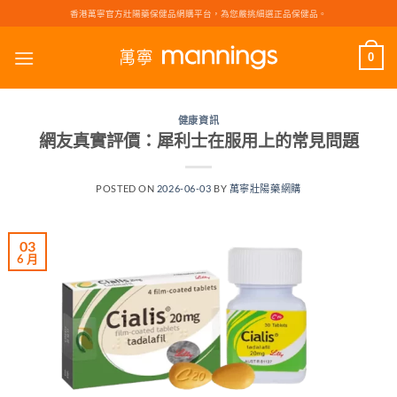
Skip
香港萬寧官方壯陽藥保健品網購平台，為您嚴挑細選正品保健品。
to
content
0
健康資訊
網友真實評價：犀利士在服用上的常見問題
POSTED ON
2026-06-03
BY
萬寧壯陽藥網購
03
6 月