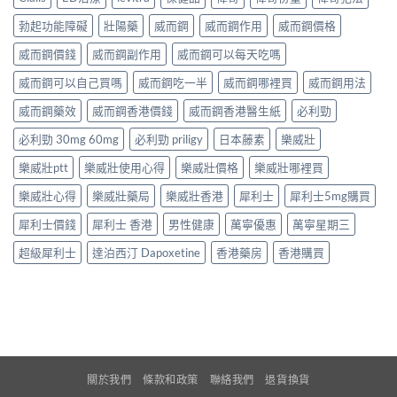
勃起功能障礙
壯陽藥
威而鋼
威而鋼作用
威而鋼價格
威而鋼價錢
威而鋼副作用
威而鋼可以每天吃嗎
威而鋼可以自己買嗎
威而鋼吃一半
威而鋼哪裡買
威而鋼用法
威而鋼藥效
威而鋼香港價錢
威而鋼香港醫生紙
必利勁
必利勁 30mg 60mg
必利勁 priligy
日本藤素
樂威壯
樂威壯ptt
樂威壯使用心得
樂威壯價格
樂威壯哪裡買
樂威壯心得
樂威壯藥局
樂威壯香港
犀利士
犀利士5mg購買
犀利士價錢
犀利士 香港
男性健康
萬寧優惠
萬寧星期三
超級犀利士
達泊西汀 Dapoxetine
香港藥房
香港購買
關於我們
條款和政策
聯絡我們
退貨換貨