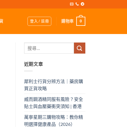
登入 / 註冊
購物車
貨
0
近期文章
犀利士行貨分辨方法｜藥房購
買正貨攻略
威而鋼酒精同服有風險？安全
貼士與血壓藥衝突須知 | 香港
萬寧星期三購物攻略：教你精
明選擇健康產品（2026）