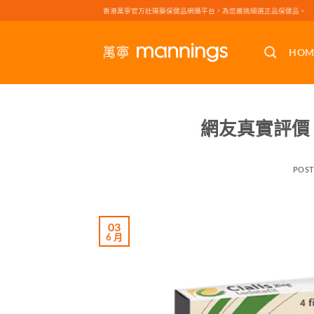
Skip
香港萬寧官方壯陽藥保健品網購平台，為您嚴挑細選正品保健品。
to
content
HOM
網友真實評價
POS
03
6 月