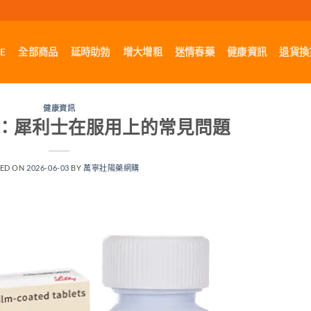
E
全部商品
延時助勃
增大增粗
迷情春藥
健康資訊
退貨換
健康資訊
：犀利士在服用上的常見問題
TED ON
2026-06-03
BY
萬寧壯陽藥網購