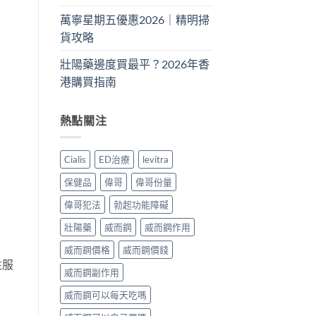
萬寧星期五優惠2026｜精明掃
貨攻略
壯陽藥邊度買最平？2026年香
港購買指南
熱點關注
Cialis
ED治療
levitra
保健品
偉哥
偉哥份量
偉哥犯法
勃起功能障礙
壯陽藥
威而鋼
威而鋼作用
威而鋼價格
威而鋼價錢
性服
威而鋼副作用
威而鋼可以每天吃嗎