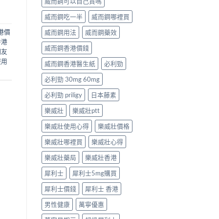
威而鋼可以自己買嗎
威而鋼吃一半
威而鋼哪裡買
港價
威而鋼用法
威而鋼藥效
香港
威而鋼香港價錢
網友
服用
威而鋼香港醫生紙
必利勁
必利勁 30mg 60mg
必利勁 priligy
日本藤素
樂威壯
樂威壯ptt
樂威壯使用心得
樂威壯價格
樂威壯哪裡買
樂威壯心得
樂威壯藥局
樂威壯香港
犀利士
犀利士5mg購買
犀利士價錢
犀利士 香港
男性健康
萬寧優惠