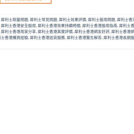
,
犀利士劑量問題
,
犀利士常見問題
,
犀利士效果評價
,
犀利士服用問題
,
犀利士香
,
犀利士香港安全服用
,
犀利士香港效果持續時間
,
犀利士香港服用指南
,
犀利士
,
犀利士香港用家分享
,
犀利士香港真實評價
,
犀利士香港網友好評
,
犀利士香港
利士香港購買經驗
,
犀利士香港送貨服務
,
犀利士香港醫生解答
,
犀利士香港長期