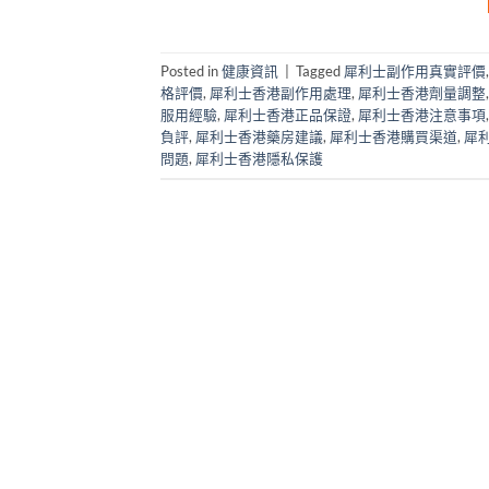
Posted in
健康資訊
|
Tagged
犀利士副作用真實評價
格評價
,
犀利士香港副作用處理
,
犀利士香港劑量調整
服用經驗
,
犀利士香港正品保證
,
犀利士香港注意事項
負評
,
犀利士香港藥房建議
,
犀利士香港購買渠道
,
犀
問題
,
犀利士香港隱私保護