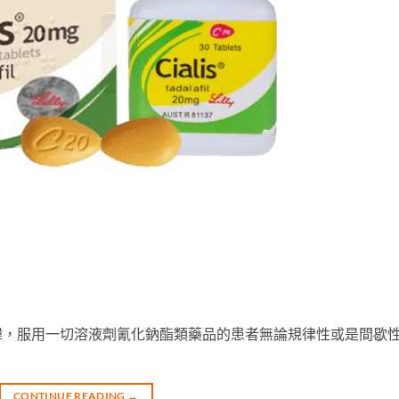
諱，服用一切溶液劑氰化鈉酯類藥品的患者無論規律性或是間歇
CONTINUE READING
→