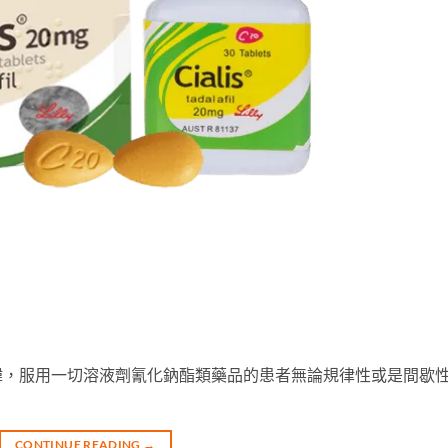
諱，服用一切溶液劑氰化鈉酯類藥品的患者無論規律性或是間歇
CONTINUE READING
→