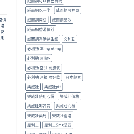
威而鋼可以自己買嗎
威而鋼吃一半
威而鋼哪裡買
港價
威而鋼用法
威而鋼藥效
香港
威而鋼香港價錢
網友
服用
威而鋼香港醫生紙
必利勁
必利勁 30mg 60mg
必利勁 priligy
必利勁 空肚 高脂餐
必利勁 酒精 唔好飲
日本藤素
樂威壯
樂威壯ptt
樂威壯使用心得
樂威壯價格
樂威壯哪裡買
樂威壯心得
樂威壯藥局
樂威壯香港
犀利士
犀利士5mg購買