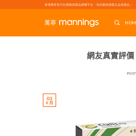
Skip
香港萬寧官方壯陽藥保健品網購平台，為您嚴挑細選正品保健品。
to
content
HOM
網友真實評價
POS
03
6 月