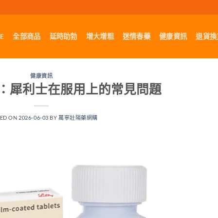
E
全部商品
延時助勃
增大增粗
迷情春藥
健康資訊
退貨換
健康資訊
：犀利士在服用上的常見問題
TED ON
2026-06-03
BY
萬寧壯陽藥網購