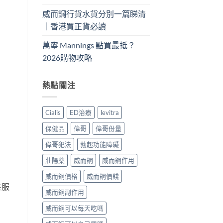
威而鋼行貨水貨分別一篇睇清
｜香港買正貨必讀
萬寧 Mannings 點買最抵？
2026購物攻略
熱點關注
Cialis
ED治療
levitra
保健品
偉哥
偉哥份量
偉哥犯法
勃起功能障礙
壯陽藥
威而鋼
威而鋼作用
威而鋼價格
威而鋼價錢
性服
威而鋼副作用
威而鋼可以每天吃嗎