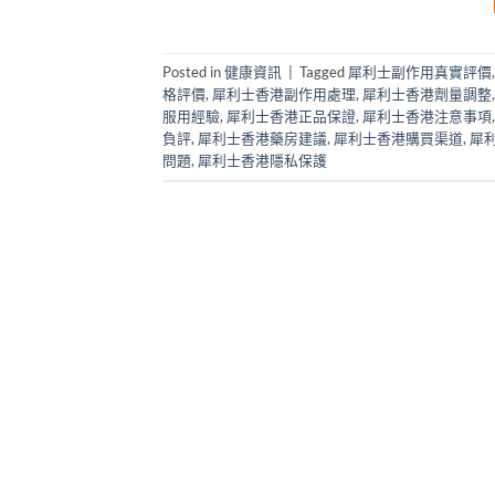
Posted in
健康資訊
|
Tagged
犀利士副作用真實評價
格評價
,
犀利士香港副作用處理
,
犀利士香港劑量調整
服用經驗
,
犀利士香港正品保證
,
犀利士香港注意事項
負評
,
犀利士香港藥房建議
,
犀利士香港購買渠道
,
犀
問題
,
犀利士香港隱私保護