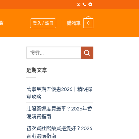
登入 / 註冊
購物車
貨
0
近期文章
萬寧星期五優惠2026｜精明掃
貨攻略
壯陽藥邊度買最平？2026年香
港購買指南
初次買壯陽藥買邊隻好？2026
香港選購指南