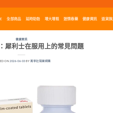
E
全部商品
延時助勃
增大增粗
迷情春藥
健康資訊
退貨換
健康資訊
：犀利士在服用上的常見問題
TED ON
2026-06-03
BY
萬寧壯陽藥網購