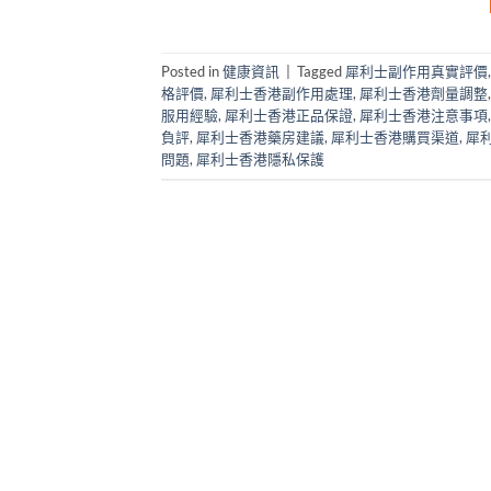
Posted in
健康資訊
|
Tagged
犀利士副作用真實評價
格評價
,
犀利士香港副作用處理
,
犀利士香港劑量調整
服用經驗
,
犀利士香港正品保證
,
犀利士香港注意事項
負評
,
犀利士香港藥房建議
,
犀利士香港購買渠道
,
犀
問題
,
犀利士香港隱私保護