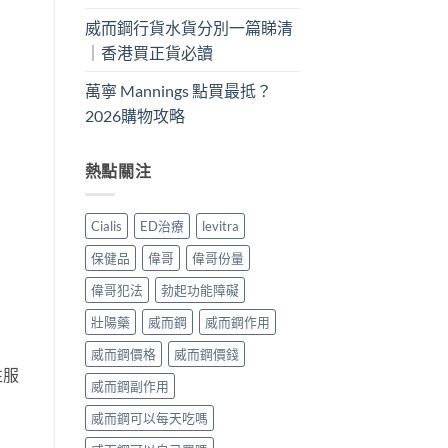
威而鋼行貨水貨分別一篇睇清
｜香港買正貨必讀
萬寧 Mannings 點買最抵？
2026購物攻略
熱點關注
Cialis
ED治療
levitra
保健品
偉哥
偉哥份量
偉哥犯法
勃起功能障礙
壯陽藥
威而鋼
威而鋼作用
威而鋼價格
威而鋼價錢
性服
威而鋼副作用
威而鋼可以每天吃嗎