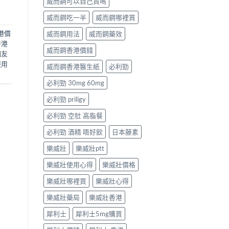
威而鋼可以自己買嗎
威而鋼吃一半
威而鋼哪裡買
港價
威而鋼用法
威而鋼藥效
香港
威而鋼香港價錢
網友
服用
威而鋼香港醫生紙
必利勁
必利勁 30mg 60mg
必利勁 priligy
必利勁 空肚 高脂餐
必利勁 酒精 唔好飲
日本藤素
樂威壯
樂威壯ptt
樂威壯使用心得
樂威壯價格
樂威壯哪裡買
樂威壯心得
樂威壯藥局
樂威壯香港
犀利士
犀利士5mg購買