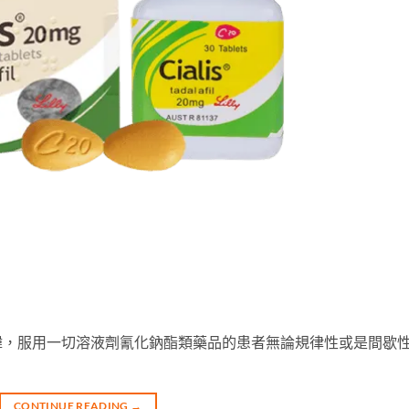
諱，服用一切溶液劑氰化鈉酯類藥品的患者無論規律性或是間歇
CONTINUE READING
→