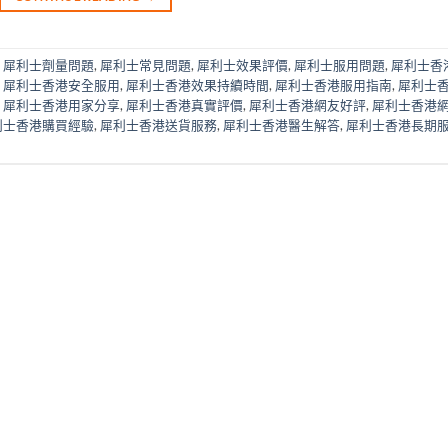
,
犀利士劑量問題
,
犀利士常見問題
,
犀利士效果評價
,
犀利士服用問題
,
犀利士香
,
犀利士香港安全服用
,
犀利士香港效果持續時間
,
犀利士香港服用指南
,
犀利士
,
犀利士香港用家分享
,
犀利士香港真實評價
,
犀利士香港網友好評
,
犀利士香港
利士香港購買經驗
,
犀利士香港送貨服務
,
犀利士香港醫生解答
,
犀利士香港長期