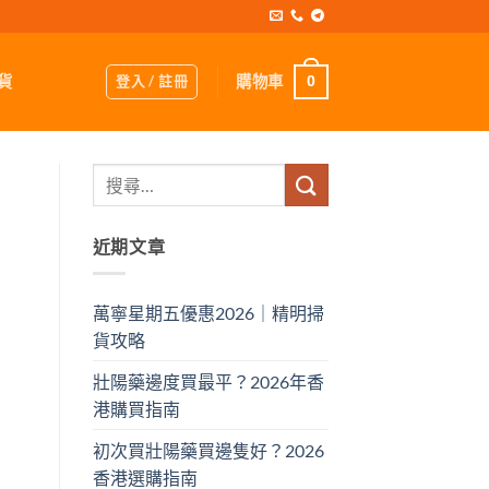
登入 / 註冊
購物車
貨
0
近期文章
萬寧星期五優惠2026｜精明掃
貨攻略
壯陽藥邊度買最平？2026年香
港購買指南
初次買壯陽藥買邊隻好？2026
香港選購指南