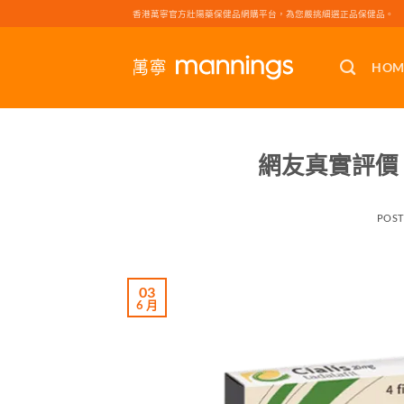
Skip
香港萬寧官方壯陽藥保健品網購平台，為您嚴挑細選正品保健品。
to
content
HOM
網友真實評價
POS
03
6 月