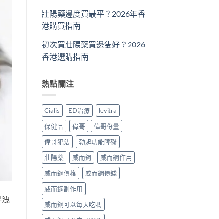
壯陽藥邊度買最平？2026年香
港購買指南
初次買壯陽藥買邊隻好？2026
香港選購指南
熱點關注
Cialis
ED治療
levitra
保健品
偉哥
偉哥份量
偉哥犯法
勃起功能障礙
壯陽藥
威而鋼
威而鋼作用
威而鋼價格
威而鋼價錢
威而鋼副作用
早洩
威而鋼可以每天吃嗎