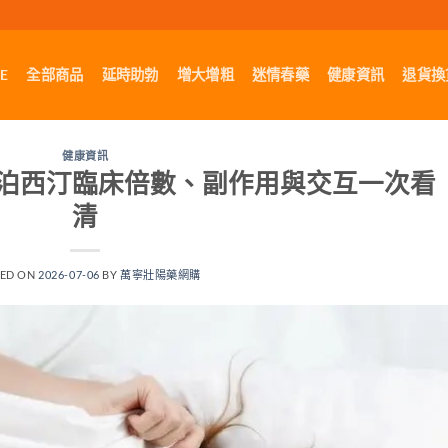
E
全部商品
延時助勃
增大增粗
迷情春藥
健康資訊
退貨換
健康資訊
泊西汀臨床倍數、副作用與交互一次看
清
TED ON
2026-07-06
BY
萬寧壯陽藥網購