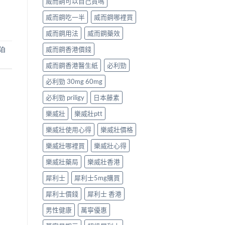
威而鋼可以自己買嗎
威而鋼吃一半
威而鋼哪裡買
威而鋼用法
威而鋼藥效
泊
威而鋼香港價錢
威而鋼香港醫生紙
必利勁
必利勁 30mg 60mg
必利勁 priligy
日本藤素
樂威壯
樂威壯ptt
樂威壯使用心得
樂威壯價格
樂威壯哪裡買
樂威壯心得
樂威壯藥局
樂威壯香港
犀利士
犀利士5mg購買
犀利士價錢
犀利士 香港
男性健康
萬寧優惠