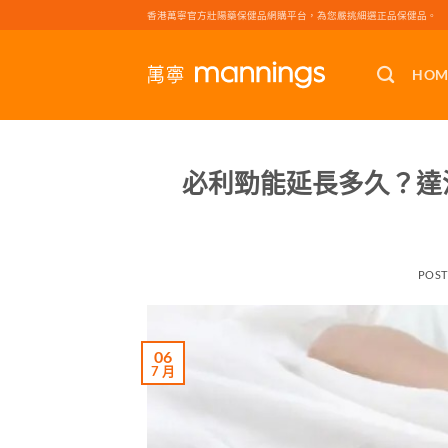
Skip
香港萬寧官方壯陽藥保健品網購平台，為您嚴挑細選正品保健品。
to
content
HOM
必利勁能延長多久？達
POS
06
7 月