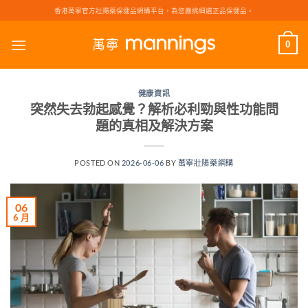
Skip
香港萬寧官方壯陽藥保健品網購平台，為您嚴挑細選正品保健品。
to
content
0
健康資訊
突然失去勃起感覺？解析必利勁與性功能問
題的真相及解決方案
POSTED ON
2026-06-06
BY
萬寧壯陽藥網購
06
6 月