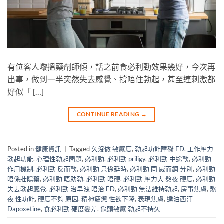
有位客人嚟搵藥劑師傾，話之前食必利勁效果幾好，今次再
出事，做到一半突然失去感覺、撐唔住勃起，甚至連刺激都
好似「 […]
CONTINUE READING
→
Posted in
健康資訊
|
Tagged
久沒做 敏感度
,
勃起功能障礙 ED
,
工作壓力
勃起功能
,
心理性勃起問題
,
必利勁
,
必利勁 priligy
,
必利勁 中途軟
,
必利勁
作用機制
,
必利勁 反而軟
,
必利勁 只係延時
,
必利勁 同 威而鋼 分別
,
必利勁
唔係壯陽藥
,
必利勁 唔助勃
,
必利勁 唔硬
,
必利勁 壓力大 熬夜 硬度
,
必利勁
失去勃起感覺
,
必利勁 治早洩 唔治 ED
,
必利勁 無法維持勃起
,
房事焦慮
,
熬
夜 性功能
,
硬度不夠 原因
,
精神疲憊 性欲下降
,
表現焦慮
,
達泊西汀
Dapoxetine
,
食必利勁 硬度變差
,
龜頭敏感 勃起不持久