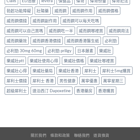
Cialis
ED治療
levitra
保健品
偉哥
偉哥份量
偉哥犯法
勃起功能障礙
壯陽藥
威而鋼
威而鋼作用
威而鋼價格
威而鋼價錢
威而鋼副作用
威而鋼可以每天吃嗎
威而鋼可以自己買嗎
威而鋼吃一半
威而鋼哪裡買
威而鋼用法
威而鋼藥效
威而鋼香港價錢
威而鋼香港醫生紙
必利勁
必利勁 30mg 60mg
必利勁 priligy
日本藤素
樂威壯
樂威壯ptt
樂威壯使用心得
樂威壯價格
樂威壯哪裡買
樂威壯心得
樂威壯藥局
樂威壯香港
犀利士
犀利士5mg購買
犀利士價錢
犀利士 香港
男性健康
萬寧優惠
萬寧星期三
超級犀利士
達泊西汀 Dapoxetine
香港藥房
香港購買
關於我們
條款和政策
聯絡我們
退貨換貨