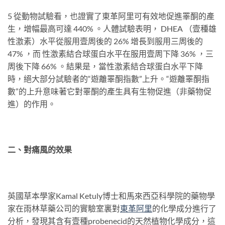
5 從動物試驗看，也證實了東革阿里可有效地促進睪酮的產
生，增幅最高可達 440% 。人體試驗表明， DHEA （壹種雄
性激素）水平從服用壹周後的 26% 增長到服用三周後的
47% ，而 性激素結合球蛋白水平在服用壹周下降 36% ，三
周後下降 66% 。結果是，當性激素結合球蛋白水平下降
時，絕大部分試驗者的“遊離睪酮指數”上升。“遊離睪酮指
數”的上升意味著它對睪酮的產生具有生物促進（非藥物促
進）的作用。
二、對痛風的效果
英國草本學家Kamal Ketuly博士和馬來西亞科學院的藥物學
家在雨林草藥公司的實驗室裏對
東革
阿
里
的化學成分進行了
分析，發現其含有壹種probenecid的天然植物化學成分，這