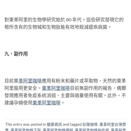
對東革阿里的生物學研究始於 80 年代。這些研究發現它的
根所含有的生物堿和生物肽能有效地殺滅瘧疾病菌。
九、副作用
目前東
革阿
里咖啡
應用有粉末和藥片或萃取物，天然的東革
阿里服用更安全。
東革阿
里咖啡
目前無副作用的報告，偶爾
發現應用者免疫系統消弱，主要與過量使用有關。此外，不
建議孕婦使用
東革阿
里咖啡
。
This entry was posted in
健康資訊
and tagged
壯陽咖啡
,
東革阿里台灣禁
賣
,
東革阿里咖啡下架
,
東革阿里咖啡價錢
,
東革阿里咖啡副作用
,
東革阿里