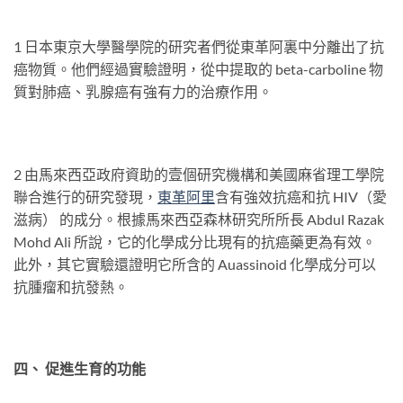
1 日本東京大學醫學院的研究者們從東革阿裏中分離出了抗
癌物質。他們經過實驗證明，從中提取的 beta-carboline 物
質對肺癌、乳腺癌有強有力的治療作用。
2 由馬來西亞政府資助的壹個研究機構和美國麻省理工學院
聯合進行的研究發現，
東革
阿
里
含有強效抗癌和抗 HIV（愛
滋病） 的成分。根據馬來西亞森林研究所所長 Abdul Razak
Mohd Ali 所說，它的化學成分比現有的抗癌藥更為有效。
此外，其它實驗還證明它所含的 Auassinoid 化學成分可以
抗腫瘤和抗發熱。
四、 促進生育的功能