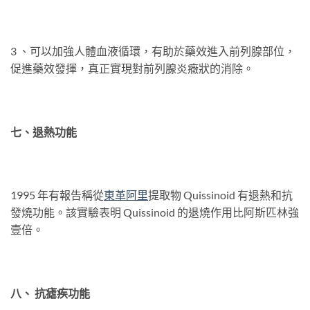
3 、可以加強人體血液循環，有助於藥效進入前列腺部位，
促進藥效發揮，真正實現對前列腺炎癥狀的消除。
七、退熱功能
1995 年有報告稱從
東革
阿
里
提取物 Quissinoid 有退熱和抗
發燒功能。該實驗表明 Quissinoid 的退燒作用比阿斯匹林強
壹倍。
八、 抗瘧疾功能