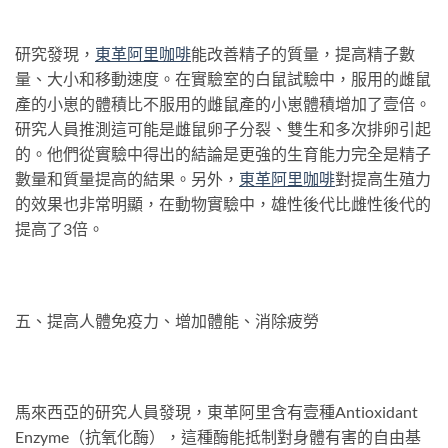
研究發現，
東革阿
里咖啡
能改善精子的質量，提高精子數
量、大小和移動速度。在實驗室的白鼠試驗中，服用的雌鼠
產的小崽的體積比不服用的雌鼠產的小崽體積增加了壹倍。
研究人員推測這可能是雌鼠卵子分裂、雙生和多次排卵引起
的。他們從實驗中得出的結論是更強的生育能力完全是精子
數量和質量提高的結果。另外，
東革
阿
里咖啡
對提高生殖力
的效果也非常明顯，在動物實驗中，雄性後代比雌性後代的
提高了3倍。
五、提高人體免疫力、增加體能、消除疲勞
馬來西亞的研究人員發現，東革阿里含有壹種Antioxidant
Enzyme（抗氧化酶），這種酶能抵制對身體有害的自由基