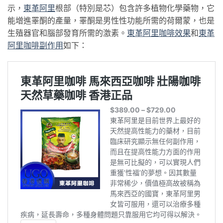
示，
東革阿
里
根部（特別是芯）包含許多植物化學藥物，它
能增進睪酮的產量，睪酮是男性性功能所需的荷爾蒙，也是
生殖器官和腦部發育所需的激素。
東革阿
里咖啡效果
和
東革
阿里咖啡副作用
如下：