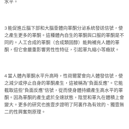
水平。
3 能促進丘腦下部和大腦垂體向睪酮分泌系統發送信號，使
之產生更多的睪酮。這種體內自生的睪酮與口服的睪酮是不
同的。人工合成的睪酮（合成類固醇）能夠補充人體的睪
酮，但它會嚴重影響男性性特征，引起睪丸縮小等癥狀。
4 當人體內睪酮水平升高時，性荷爾蒙會向人體發信號，使
之減少或停止自身的睪酮產生，這被稱為“負面反應”。它能
截取這些“負面反應”信號，從而使身體持續產生高水平的睪
酮。因為睪酮的產生處於全速狀態，陰莖和睪丸在體積上會
變大。更多的研究也進壹步證明了阿裏作為有效的、獨壹無
二的性興奮劑原理。