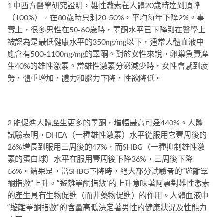
1 中西方醫學研究證明，雄性激素在人體20歲時達到頂峰
（100%），在80歲時只剩20-50%，平均每年下降2%。事
實上，很多男性在50-60歲時，睪酮水平已下降到在醫學上
被認為是最低健康水平的350ng/mg以下，通常人體血液中
應含有500-1100ng/mg的睪酮。對於女性來說，卵巢負責產
生40%的雄性激素。當雄性激素分泌減少時，女性會感到疲
勞，體重增加，體力和腦力下降，性欲降低。
2 能促進人體產生更多的睪酮，增幅最高可達440%。人體
試驗表明，DHEA（一種雄性激素）水平從服用它壹周後的
26%增長到服用三周後的47%，而SHBG（一種抑制雄性激
素的蛋白球）水平在服用壹周後下降36%，三周後下降
66%。結果是，當SHBG下降時，絕大部分試驗者的“遊離睪
酮指數”上升。“遊離睪酮指數”的上升意味著阿裏對雄性激素
的產生具有生物促進（而非藥物促進）的作用。人體血液中
“遊離睪酮指數”的含量高低決定著男性的健康狀況及性能力