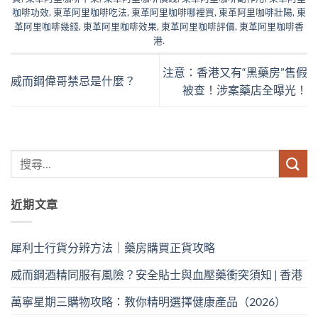
咖啡功效
,
東革阿里咖啡吃法
,
東革阿里咖啡哪裡買
,
東革阿里咖啡壯陽
,
東
革阿里咖啡幾錢
,
東革阿里咖啡效果
,
東革阿里咖啡評價
,
東革阿里咖啡香
港
.
注意：香港又有“黑藥房”售假
威而鋼偉哥禁忌是什麼？
被查！涉案藥店全曝光！
近期文章
犀利士行貨分辨方法｜藥房購買正貨攻略
威而鋼酒精同服有風險？安全貼士與血壓藥衝突須知 | 香港
萬寧星期三購物攻略：教你精明選擇健康產品（2026）