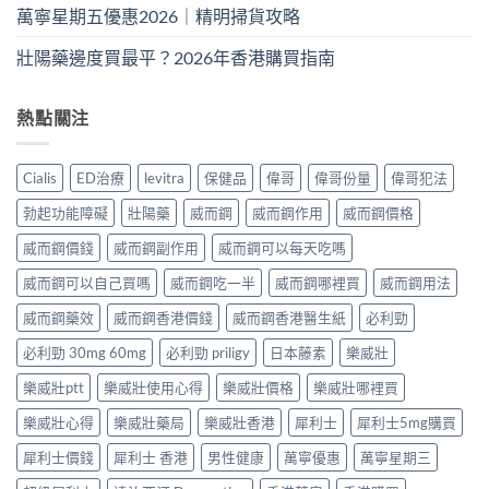
萬寧星期五優惠2026｜精明掃貨攻略
壯陽藥邊度買最平？2026年香港購買指南
熱點關注
Cialis
ED治療
levitra
保健品
偉哥
偉哥份量
偉哥犯法
勃起功能障礙
壯陽藥
威而鋼
威而鋼作用
威而鋼價格
威而鋼價錢
威而鋼副作用
威而鋼可以每天吃嗎
威而鋼可以自己買嗎
威而鋼吃一半
威而鋼哪裡買
威而鋼用法
威而鋼藥效
威而鋼香港價錢
威而鋼香港醫生紙
必利勁
必利勁 30mg 60mg
必利勁 priligy
日本藤素
樂威壯
樂威壯ptt
樂威壯使用心得
樂威壯價格
樂威壯哪裡買
樂威壯心得
樂威壯藥局
樂威壯香港
犀利士
犀利士5mg購買
犀利士價錢
犀利士 香港
男性健康
萬寧優惠
萬寧星期三