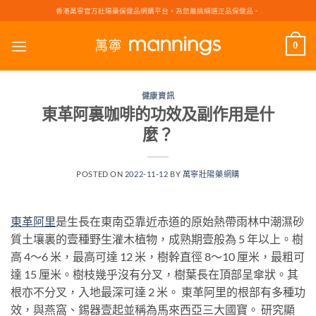
Skip
香港萬寧官方壯陽藥保健品網購平台，為您嚴挑細選正品保健品。
to
content
0
健康資訊
東革阿裏咖啡的功效及副作用是什
麼？
POSTED ON
2022-11-12
BY
萬寧壯陽藥網購
東革阿
里
是生長在東南亞靠近赤道的原始熱帶雨林中潮濕砂
質土壤裏的壹種野生灌木植物，成熟期壹般為 5 年以上。樹
高 4～6 米，最高可達 12 米，樹幹直徑 8～10 厘米，最粗可
達 15 厘米。樹枝幾乎沒有分叉，樹葉長在頂部呈傘狀。其
根亦不分叉，入地最深可達 2 米。 東革阿里的根部有多種功
效，與燕窩、錫器壹起並稱為馬來西亞三大國寶。 研究顯