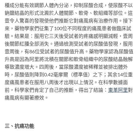
種成分能有效調節人體內分泌，抑制尿酸合成，使尿酸不以
鈉鹽結晶的形式沈澱於人體關節、軟骨、軟組織等部位。這
壹令人驚喜的發現使他們推斷它對痛風病有治療作用。接下
來，藥物學家們征集了100位不同程度的痛風患者做臨床試
驗。結果是：服用它三天後受試者的疼痛感明顯減輕，壹周
後關節紅腫全部消失。通過檢測受試者的尿酸值發現，服用
壹周後，有86位受試者的尿酸值升高。藥物學家認為尿酸值
升高是因為阿里將沈積在關節和軟骨組織中的尿酸結晶融解
導致濃度增大。四周後，當尿酸濃度被稀釋並被排出體外
時，尿酸值則降到0.42毫摩爾（標準值）之下；其余14位重
度痛風患者在服用八周後才出現以上情況。在科學數據面
前，科學家們肯定了自己的推斷，得出了結論：
東革阿
里
對
痛風病有顯著療效。
三、抗癌功能