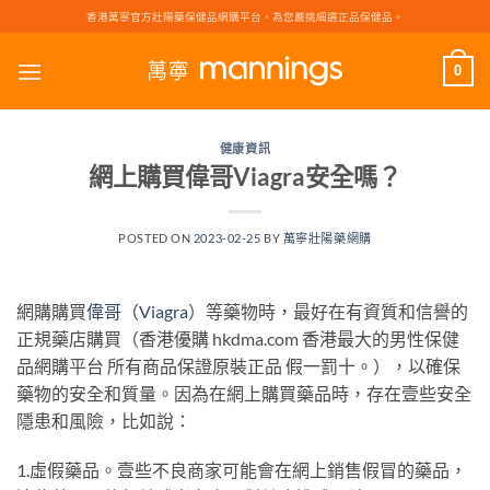
Skip
香港萬寧官方壯陽藥保健品網購平台，為您嚴挑細選正品保健品。
to
content
0
健康資訊
網上購買偉哥Viagra安全嗎？
POSTED ON
2023-02-25
BY
萬寧壯陽藥網購
網購購買
偉哥
（
Viagra
）等藥物時，最好在有資質和信譽的
正規藥店購買（香港優購 hkdma.com 香港最大的男性保健
品網購平台 所有商品保證原裝正品 假一罰十。），以確保
藥物的安全和質量。因為在網上購買藥品時，存在壹些安全
隱患和風險，比如說：
1.虛假藥品。壹些不良商家可能會在網上銷售假冒的藥品，