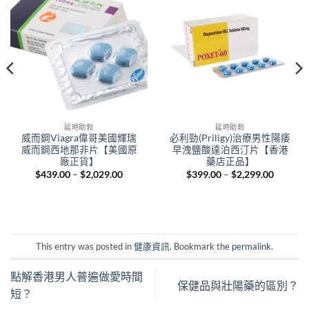
延時助勃
延時助勃
威而鋼Viagra偉哥美國輝瑞
必利勁(Priligy)治療男性陽痿
威而鋼西地那非片【美國原
早洩鹽酸達泊西汀片【香港
廠正貨】
藥店正品】
Price
Price
$
439.00
–
$
2,029.00
$
399.00
–
$
2,299.00
range:
range:
nt
$439.00
$399.00
through
through
$2,029.00
$2,299.
.00.
This entry was posted in
健康資訊
. Bookmark the
permalink
.
點解香港男人普遍做愛時間
保健品與壯陽藥的區別？
短？