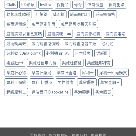
Cialis
ED治療
levitra
保健品
偉哥
偉哥份量
偉哥犯法
勃起功能障礙
壯陽藥
威而鋼
威而鋼作用
威而鋼價格
威而鋼價錢
威而鋼副作用
威而鋼可以每天吃嗎
威而鋼可以自己買嗎
威而鋼吃一半
威而鋼哪裡買
威而鋼用法
威而鋼藥效
威而鋼香港價錢
威而鋼香港醫生紙
必利勁
必利勁 30mg 60mg
必利勁 priligy
日本藤素
樂威壯
樂威壯ptt
樂威壯使用心得
樂威壯價格
樂威壯哪裡買
樂威壯心得
樂威壯藥局
樂威壯香港
犀利士
犀利士5mg購買
犀利士價錢
犀利士 香港
男性健康
萬寧優惠
萬寧星期三
超級犀利士
達泊西汀 Dapoxetine
香港藥房
香港購買
關於我們
條款和政策
聯絡我們
退貨換貨