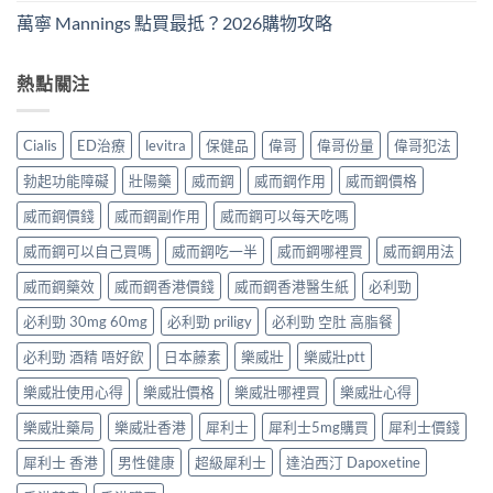
萬寧 Mannings 點買最抵？2026購物攻略
熱點關注
Cialis
ED治療
levitra
保健品
偉哥
偉哥份量
偉哥犯法
勃起功能障礙
壯陽藥
威而鋼
威而鋼作用
威而鋼價格
威而鋼價錢
威而鋼副作用
威而鋼可以每天吃嗎
威而鋼可以自己買嗎
威而鋼吃一半
威而鋼哪裡買
威而鋼用法
威而鋼藥效
威而鋼香港價錢
威而鋼香港醫生紙
必利勁
必利勁 30mg 60mg
必利勁 priligy
必利勁 空肚 高脂餐
必利勁 酒精 唔好飲
日本藤素
樂威壯
樂威壯ptt
樂威壯使用心得
樂威壯價格
樂威壯哪裡買
樂威壯心得
樂威壯藥局
樂威壯香港
犀利士
犀利士5mg購買
犀利士價錢
犀利士 香港
男性健康
超級犀利士
達泊西汀 Dapoxetine