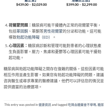
港
廠正貨】
港藥店正品】
Price
Price
$
439.00
–
$
2,029.00
$
399.00
–
$
2,299.00
range:
range:
urrent
$439.00
$399.0
ice
through
throug
:
$2,029.00
$2,299
,030.00.
荷爾蒙問題：
糖尿病可能干擾體內正常的荷爾蒙平衡，
包括
睪固酮
、睪酮等
男性荷爾蒙
的分泌和功能。這可能
導致
勃起功能障礙（ED）
。
心理因素：
糖尿病診斷和管理可能對患者的心理狀態產
生負面影響。壓力、焦慮和憂鬱等心理因素可能干擾勃
起功能。
糖尿病與勃起功能障礙之間存在復雜的關係，這些因素可能
相互作用並產生影響。如果您有勃起功能障礙的問題，建議
咨詢醫生或尋求專業的醫療建議，他們可以評估您的情況並
提供適當的治療選項。
This entry was posted in
健康資訊
and tagged
吃降血糖藥會不舉嗎
,
糖尿