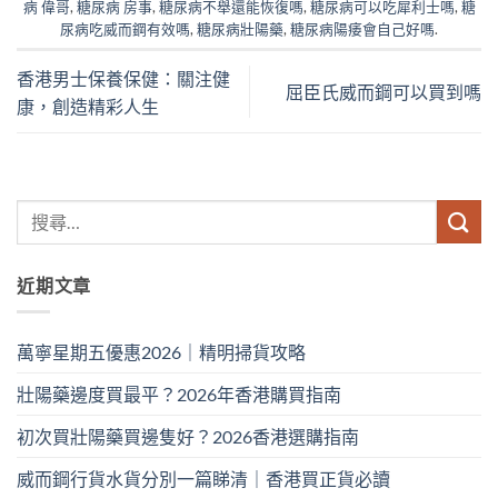
病 偉哥
,
糖尿病 房事
,
糖尿病不舉還能恢復嗎
,
糖尿病可以吃犀利士嗎
,
糖
尿病吃威而鋼有效嗎
,
糖尿病壯陽藥
,
糖尿病陽痿會自己好嗎
.
香港男士保養保健：關注健
屈臣氏威而鋼可以買到嗎
康，創造精彩人生
近期文章
萬寧星期五優惠2026｜精明掃貨攻略
壯陽藥邊度買最平？2026年香港購買指南
初次買壯陽藥買邊隻好？2026香港選購指南
威而鋼行貨水貨分別一篇睇清｜香港買正貨必讀