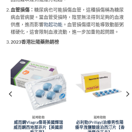
血管損傷：
糖尿病也可能損傷血管，這種損傷稱為糖尿
病血管病變。當血管受損時，陰莖無法得到足夠的血液
供應，進而影響
勃起功能
。血管損傷還可能導致動脈粥
樣硬化，這會限制血液流動，進一步加重勃起問題。
2023香港壯陽藥熱銷榜
延時助勃
延時助勃
馬
威而鋼Viagra偉哥美國輝瑞
必利勁(Priligy)治療男性陽
西
威而鋼西地那非片【美國原
痿早洩鹽酸達泊西汀片【香