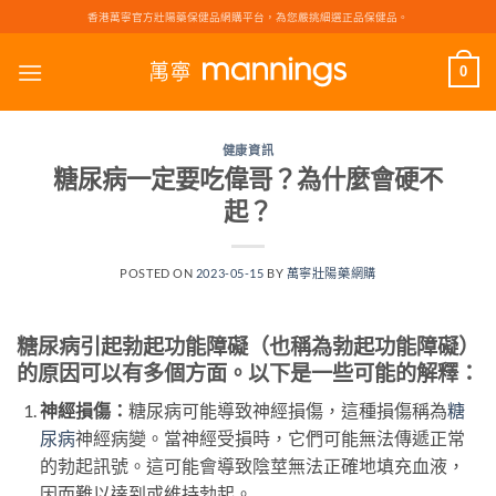
Skip
香港萬寧官方壯陽藥保健品網購平台，為您嚴挑細選正品保健品。
to
content
0
健康資訊
糖尿病一定要吃偉哥？為什麼會硬不
起？
POSTED ON
2023-05-15
BY
萬寧壯陽藥網購
糖尿病引起勃起功能障礙（也稱為勃起功能障礙）
的原因可以有多個方面。以下是一些可能的解釋：
神經損傷：
糖尿病可能導致神經損傷，這種損傷稱為
糖
尿病
神經病變。當神經受損時，它們可能無法傳遞正常
的勃起訊號。這可能會導致陰莖無法正確地填充血液，
因而難以達到或維持勃起。