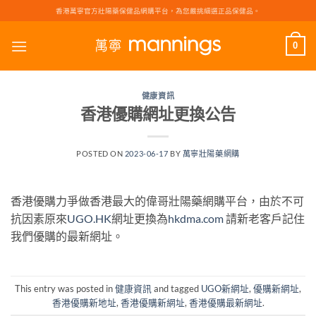
Skip
香港萬寧官方壯陽藥保健品網購平台，為您嚴挑細選正品保健品。
to
content
0
健康資訊
香港優購網址更換公告
POSTED ON
2023-06-17
BY
萬寧壯陽藥網購
香港優購力爭做香港最大的偉哥壯陽藥網購平台，由於不可
抗因素原來
UGO.HK
網址更換為
hkdma.com
請新老客戶記住
我們優購的最新網址。
This entry was posted in
健康資訊
and tagged
UGO新網址
,
優購新網址
,
香港優購新地址
,
香港優購新網址
,
香港優購最新網址
.