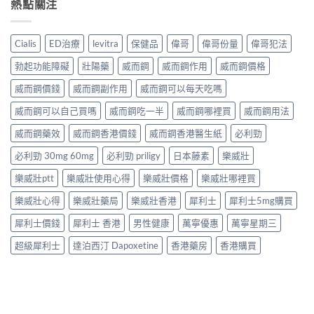
熱點關注
Cialis
ED治療
levitra
保健品
偉哥
偉哥份量
偉哥犯法
勃起功能障礙
壯陽藥
威而鋼
威而鋼作用
威而鋼價格
威而鋼價錢
威而鋼副作用
威而鋼可以每天吃嗎
威而鋼可以自己買嗎
威而鋼吃一半
威而鋼哪裡買
威而鋼用法
威而鋼藥效
威而鋼香港價錢
威而鋼香港醫生紙
必利勁
必利勁 30mg 60mg
必利勁 priligy
日本藤素
樂威壯
樂威壯ptt
樂威壯使用心得
樂威壯價格
樂威壯哪裡買
樂威壯心得
樂威壯藥局
樂威壯香港
犀利士
犀利士5mg購買
犀利士價錢
犀利士 香港
男性健康
萬寧優惠
萬寧星期三
超級犀利士
達泊西汀 Dapoxetine
香港藥房
香港購買