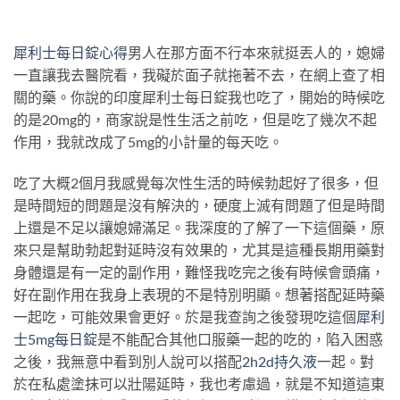
犀利士每日錠心得
男人在那方面不行本來就挺丟人的，媳婦
一直讓我去醫院看，我礙於面子就拖著不去，在網上查了相
關的藥。你說的印度犀利士每日錠我也吃了，開始的時候吃
的是20mg的，商家說是性生活之前吃，但是吃了幾次不起
作用，我就改成了5mg的小計量的每天吃。
吃了大概2個月我感覺每次性生活的時候勃起好了很多，但
是時間短的問題是沒有解決的，硬度上滅有問題了但是時間
上還是不足以讓媳婦滿足。我深度的了解了一下這個藥，原
來只是幫助勃起對延時沒有效果的，尤其是這種長期用藥對
身體還是有一定的副作用，難怪我吃完之後有時候會頭痛，
好在副作用在我身上表現的不是特別明顯。想著搭配延時藥
一起吃，可能效果會更好。於是我查詢之後發現吃這個
犀利
士5mg每日錠
是不能配合其他口服藥一起的吃的，陷入困惑
之後，我無意中看到別人說可以搭配
2h2d持久液
一起。對
於在私處塗抹可以壯陽延時，我也考慮過，就是不知道這東