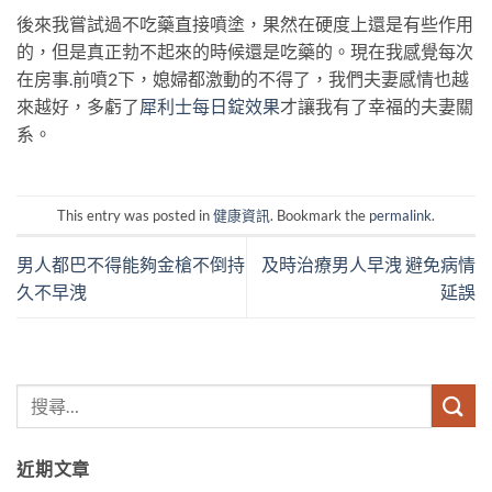
後來我嘗試過不吃藥直接噴塗，果然在硬度上還是有些作用
的，但是真正勃不起來的時候還是吃藥的。現在我感覺每次
在房事
.
前噴2下，媳婦都激動的不得了，我們夫妻感情也越
來越好，多虧了
犀利士每日錠效果
才讓我有了幸福的夫妻關
系。
This entry was posted in
健康資訊
. Bookmark the
permalink
.
男人都巴不得能夠金槍不倒持
及時治療男人早洩 避免病情
久不早洩
延誤
近期文章