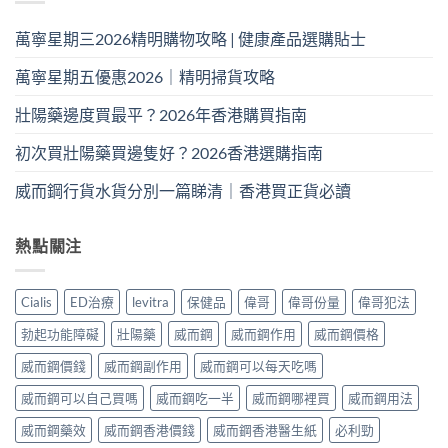
萬寧星期三2026精明購物攻略 | 健康產品選購貼士
萬寧星期五優惠2026｜精明掃貨攻略
壯陽藥邊度買最平？2026年香港購買指南
初次買壯陽藥買邊隻好？2026香港選購指南
威而鋼行貨水貨分別一篇睇清｜香港買正貨必讀
熱點關注
Cialis
ED治療
levitra
保健品
偉哥
偉哥份量
偉哥犯法
勃起功能障礙
壯陽藥
威而鋼
威而鋼作用
威而鋼價格
威而鋼價錢
威而鋼副作用
威而鋼可以每天吃嗎
威而鋼可以自己買嗎
威而鋼吃一半
威而鋼哪裡買
威而鋼用法
威而鋼藥效
威而鋼香港價錢
威而鋼香港醫生紙
必利勁