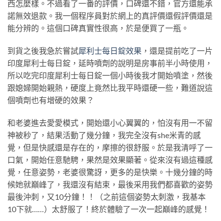
西怎麼樣。不過看了一番的評價，口碑還不錯，官方還能承
諾無效退款。我一個程序員對於網上的真評價還假評價還是
能分辨的。這個口碑真實性很高，於是便買了一瓶。
到貨之後我急於嘗試
犀利士每日錠效果
，還是提前吃了一片
印度犀利士每日錠，延時噴劑的說明是房事前半小時使用，
所以吃完印度犀利士每日錠一個小時後我才開始噴塗，然後
跟媳婦開始親熱，硬度上竟然比我平時還硬一些，難道說這
個噴劑也有增硬的效果？
和老婆進去愛愛模式，開始還小心翼翼的，怕沒有用一不留
神被秒了，結果活動了幾分鐘，我完全沒有she米青的感
覺，但是快感還是存在的，摩擦的很舒服。於是我清呼了一
口氣，開始任意馳騁，果然是效果顯著。從來沒有過這種感
覺，任意姿勢，老婆很驚訝，更多的是快樂。十幾分鐘的時
候她就巔峰了，我還沒有結束，最後采用我們都喜歡的姿勢
最後沖刺，又10分鐘！！（之前這個姿勢太刺激，我基本
10下就……）太舒服了！終於體驗了一次一起巔峰的感覺！