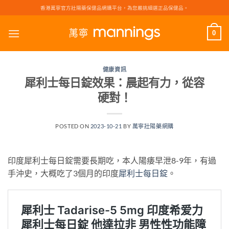
Skip
香港萬寧官方壯陽藥保健品網購平台，為您嚴挑細選正品保健品。
to
content
0
健康資訊
犀利士每日錠效果：晨起有力，從容
硬對！
POSTED ON
2023-10-21
BY
萬寧壯陽藥網購
印度犀利士每日錠需要長期吃，本人陽痿早泄8-9年，有過
手沖史，大概吃了3個月的印度
犀利士每日錠
。