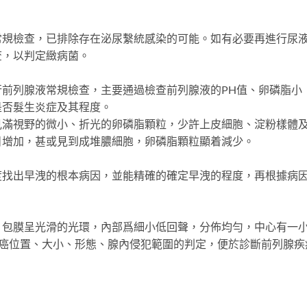
檢查，已排除存在泌尿繫統感染的可能。如有必要再進行尿
查，以判定緻病菌。
列腺液常規檢查，主要通過檢查前列腺液的PH值、卵磷脂小
是否髮生炎症及其程度。
視野的微小、折光的卵磷脂顆粒，少許上皮細胞、淀粉樣體
目增加，甚或見到成堆膿細胞，卵磷脂顆粒顯着減少。
出早洩的根本病因，並能精確的確定早洩的程度，再根據病
膜呈光滑的光環，內部爲細小低回聲，分佈均勻，中心有一
腺癌位置、大小、形態、腺內侵犯範圍的判定，便於診斷前列腺疾