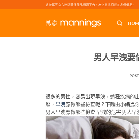
Skip
香港萬寧官方壯陽藥保健品網購平台，為您嚴挑細選正品保健品。
to
content
HOM
男人早洩要
POS
很多的男性，容易出現早洩，這種疾病的
麼，
早洩
應做哪些檢查呢？下麵由小編爲
男人早洩應做哪些檢查 早洩的危害 男人早