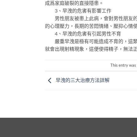
成爲家庭破裂的直接隱患。
3、早洩的危害有影響工作
男性朋友被患上此病，會對男性朋友的日
的心理壓力，長期的苦悶情緒、壓抑心情
4、早洩的危害有引起男性不育
嚴重早洩是極有可能造成不育的，這類患
就會出現射精現象，這便使得精子，無法
This entry was
早洩的三大治療方法詳解