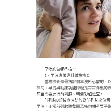
早洩應做哪些檢查
1、早洩應做專科體格檢查
體格檢查是最初評價早洩所必需的，以便
疾病。早洩與勃起功能障礙是常常伴髮的
甚至需要進行前列腺、精囊彩超檢查。
前列腺B超檢查有助於對前列腺癌位置、
早洩。正常前列腺聲象圖爲橫切麵呈粟子