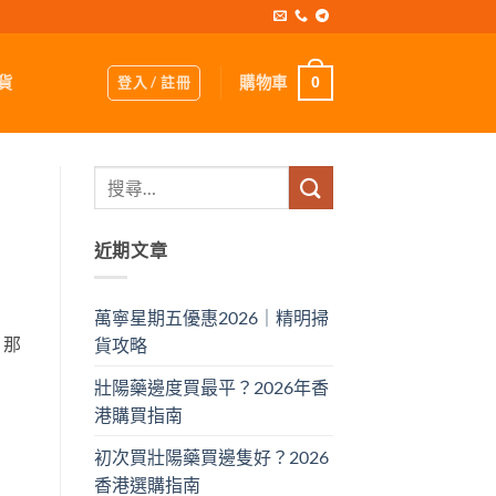
登入 / 註冊
購物車
貨
0
近期文章
萬寧星期五優惠2026｜精明掃
。那
貨攻略
壯陽藥邊度買最平？2026年香
港購買指南
初次買壯陽藥買邊隻好？2026
香港選購指南