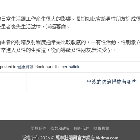
常生活跟工作産生很大的影響。長期如此會給男性朋友造成
使患者喪失生活激情，消極萎靡。
者的射精反射程度通常是比較敏感的，一有性活動、性刺激
正常進入女性的生殖道，從而導緻女性朋友
.
無法受孕。
 posted in
健康資訊
. Bookmark the
permalink
.
早洩的防治措施有哪些
關於我們
條款和政策
聯絡我們
退貨換貨
版權所有 2026 ©
萬寧壯陽藥官方網店 hkdma.com