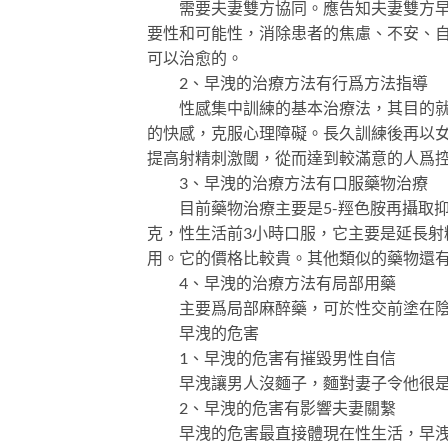
需要夫妻雙方協同。應告知夫妻雙方早洩
要性和可能性，消除患者的焦慮、不安、
可以治愈的。
2、早洩的治療方法有行爲方法指導
性感集中訓練的基本治療法，其目的就是
的快感，克服心理障礙。長久訓練後再以女
提高射精刺激閾，從而達到較滿意的人爲
3、早洩的治療方法有口服藥物治療
目前藥物治療主要是5-羥色胺再攝取抑
克，性生活前3小時口服，它主要是延長
用。它的價格比較貴。其他類似的藥物還
4、早洩的治療方法有局部用藥
主要爲局部麻醉藥，可於性交前塗在陰
早洩的危害
1、早洩的危害有摧毀男性自信
早洩讓男人沒麵子，麵對妻子令他很是尷
2、早洩的危害有影響夫妻關繫
早洩的危害最直接體現在性生活，早洩這