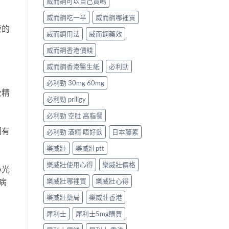
威而鋼可以自己買嗎
威而鋼吃一半
威而鋼哪裡買
液的
威而鋼用法
威而鋼藥效
威而鋼香港價錢
威而鋼香港醫生紙
必利勁
必利勁 30mg 60mg
及精
必利勁 priligy
必利勁 空肚 高脂餐
因有
必利勁 酒精 唔好飲
日本藤素
樂威壯
樂威壯ptt
樂威壯使用心得
樂威壯價格
小光
病
樂威壯哪裡買
樂威壯心得
樂威壯藥局
樂威壯香港
犀利士
犀利士5mg購買