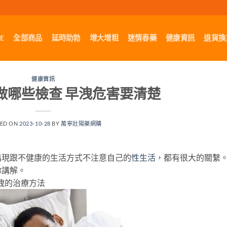
E
全部商品
延時助勃
增大增粗
迷情春藥
健康資訊
退貨換
健康資訊
做哪些檢查 早洩危害要清楚
TED ON
2023-10-28
BY
萬寧壯陽藥網購
出現跟不健康的生活方式不注意自己的
性生活
，都有很大的關繫
你講解。
洩的治療方法