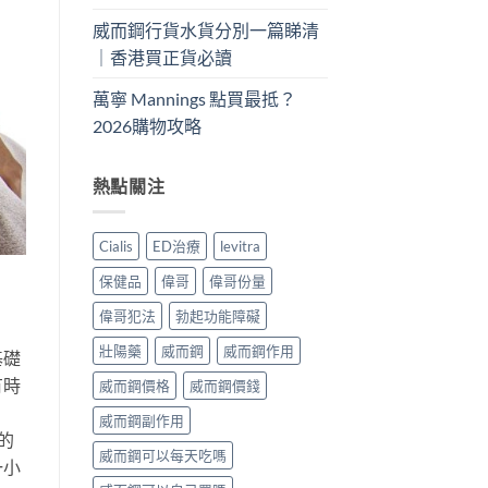
威而鋼行貨水貨分別一篇睇清
｜香港買正貨必讀
萬寧 Mannings 點買最抵？
2026購物攻略
熱點關注
Cialis
ED治療
levitra
保健品
偉哥
偉哥份量
偉哥犯法
勃起功能障礙
壯陽藥
威而鋼
威而鋼作用
基礎
有時
威而鋼價格
威而鋼價錢
威而鋼副作用
的
威而鋼可以每天吃嗎
一小