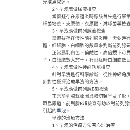
光環爲尿道。
2、早洩應做尿液檢查
當懷疑存在尿道炎時應該首先進行尿常規
細菌培養、支原體、衣原體、淋球菌等檢
3、早洩應做前列腺液檢查
當懷疑存在慢性前列腺炎時，需要進行前
體、紅細胞、白細胞的數量來判斷前列腺
正常爲乳白色、偏鹼性，高倍鏡下可見滿
子，白細胞數大於十，有炎症時白細胞數
4、早洩應做性神經功能檢查
針對早洩進行科學診斷，從性神經角度找
針對性選擇治療早洩的方法。
5、早洩應做前列腺B超檢查
正常前列腺聲象圖爲橫切麵呈粟子形，包
環爲尿道。前列腺B超檢查有助於對前列
引起的
早洩
。
早洩的治療方法
1、早洩的治療方法有心理治療