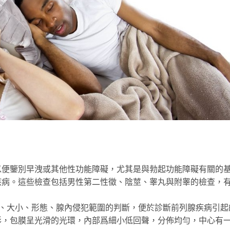
鑒別早洩或其他性功能障礙，尤其是與勃起功能障礙有關的
疾病。這些檢查包括男性第二性徵、陰莖、睾丸與附睾的檢查，
大小、形態、腺內侵犯範圍的判斷，便於診斷前列腺疾病引起
形，包膜呈光滑的光環，內部爲細小低回聲，分佈均勻，中心有