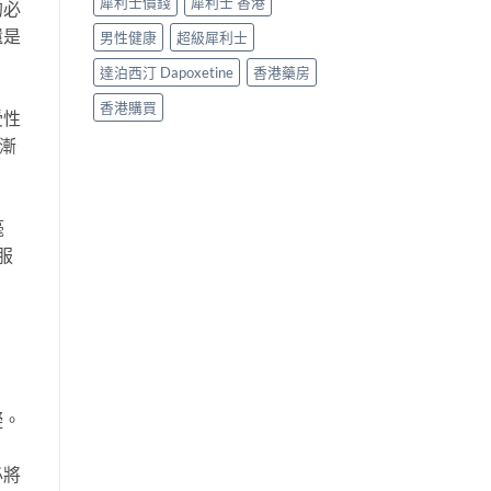
犀利士價錢
犀利士 香港
的必
還是
男性健康
超級犀利士
達泊西汀 Dapoxetine
香港藥房
香港購買
受性
漸
毫
服
礙。
必將