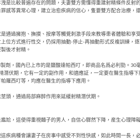
是比較普遍存在的問題，夫妻雙方需懂得重建射精條件反射
自罪感等異常心理，建立治愈疾病的信心，隻要雙方配合治療，
通過擁抱、撫摸、按摩等觸覺刺激手段來教導患者體驗和享
上位方式進行性交，仍採用抽動-停止-再抽動形式反複訓練，逐
控製後才射精。
製劑，國內已上市的是鹽酸達帕西叮，即商品名爲必利勁。30
射精潛伏期，它有一定的副作用，和適應証，一定要在醫生指導下
有帕羅西叮等，均應在醫生的指導下應用。
莖頭，通過局部麻醉作用來延緩射精潛伏期。
尬，這使得重視麵子的男人，自信心驟然下降，産生心理障
疾病種會讓妻子在房事中感受不到性快感，如此時間一長，