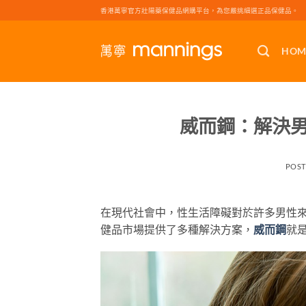
Skip
香港萬寧官方壯陽藥保健品網購平台，為您嚴挑細選正品保健品。
to
content
HOM
威而鋼：解決
POS
在現代社會中，性生活障礙對於許多男性
健品市場提供了多種解決方案，
威而鋼
就