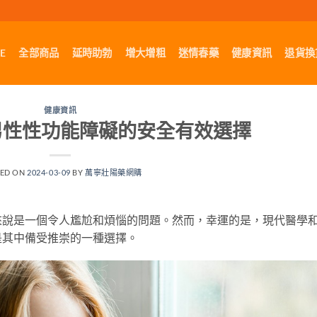
E
全部商品
延時助勃
增大增粗
迷情春藥
健康資訊
退貨換
健康資訊
男性性功能障礙的安全有效選擇
TED ON
2024-03-09
BY
萬寧壯陽藥網購
來說是一個令人尷尬和煩惱的問題。然而，幸運的是，現代醫學
是其中備受推崇的一種選擇。