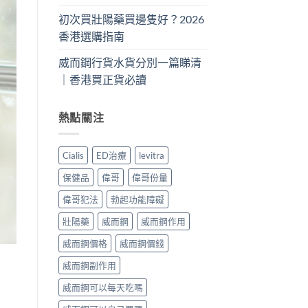
初次買壯陽藥買邊隻好？2026
香港選購指南
威而鋼行貨水貨分別一篇睇清
｜香港買正貨必讀
熱點關注
Cialis
ED治療
levitra
保健品
偉哥
偉哥份量
偉哥犯法
勃起功能障礙
壯陽藥
威而鋼
威而鋼作用
威而鋼價格
威而鋼價錢
威而鋼副作用
威而鋼可以每天吃嗎