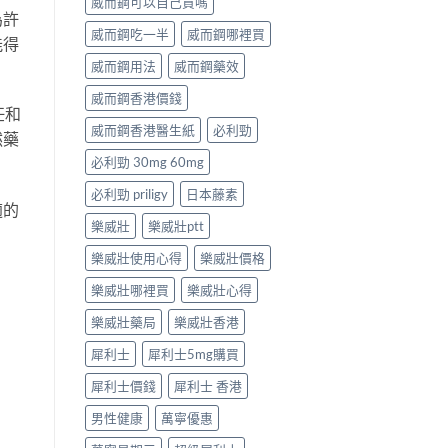
威而鋼可以自己買嗎
為許
威而鋼吃一半
威而鋼哪裡買
能得
威而鋼用法
威而鋼藥效
威而鋼香港價錢
任和
威而鋼香港醫生紙
必利勁
然藥
必利勁 30mg 60mg
必利勁 priligy
日本藤素
適的
樂威壯
樂威壯ptt
樂威壯使用心得
樂威壯價格
樂威壯哪裡買
樂威壯心得
樂威壯藥局
樂威壯香港
犀利士
犀利士5mg購買
犀利士價錢
犀利士 香港
男性健康
萬寧優惠