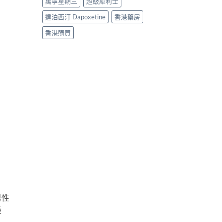
萬寧星期三
超級犀利士
達泊西汀 Dapoxetine
香港藥房
香港購買
男性
藥