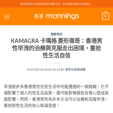
Skip
香港萬寧官方壯陽藥保健品網購平台，為您嚴挑細選正品保健品。
to
content
0
健康資訊
KAMAGRA 卡瑪格 菱形偉哥：香港男
性早洩的治療與克服走出困境，重拾
性生活自信
POSTED ON
2024-04-29
BY
萬寧壯陽藥網購
早洩
是許多香港男性在性生活中可能遭遇的一個挑戰，它不
僅影響了個人的性生活品質，還可能對情感和自尊心造成負
面影響。然而，香港男性有許多方法可以治療和克服早洩，
重拾對性生活的信心和滿意度。