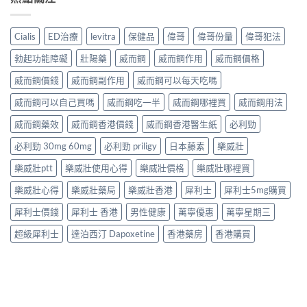
Cialis
ED治療
levitra
保健品
偉哥
偉哥份量
偉哥犯法
勃起功能障礙
壯陽藥
威而鋼
威而鋼作用
威而鋼價格
威而鋼價錢
威而鋼副作用
威而鋼可以每天吃嗎
威而鋼可以自己買嗎
威而鋼吃一半
威而鋼哪裡買
威而鋼用法
威而鋼藥效
威而鋼香港價錢
威而鋼香港醫生紙
必利勁
必利勁 30mg 60mg
必利勁 priligy
日本藤素
樂威壯
樂威壯ptt
樂威壯使用心得
樂威壯價格
樂威壯哪裡買
樂威壯心得
樂威壯藥局
樂威壯香港
犀利士
犀利士5mg購買
犀利士價錢
犀利士 香港
男性健康
萬寧優惠
萬寧星期三
超級犀利士
達泊西汀 Dapoxetine
香港藥房
香港購買