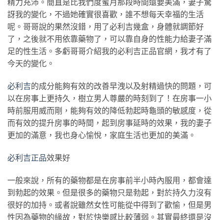
精力充沛。簡直是比我們度蜜月那段時間還要美滿，妻子驚
訝我的變化，不過她確實很喜歡，誰不想每天幸福的生活
呢。哥哥說的果然沒錯，用了必利吉幾盒，身體就調節好
了，之後就不用依靠藥物了，可以靠自身的性能力給妻子滿
足的性生活。多虧哥哥介紹我的必利吉正品官網，我才有了
今天的變化。
必利吉
的成分能夠有效的改善早洩以及射精過快的問題，可
以在房事上更持久，樹立男人尊嚴的時刻到了！在房事一小
時前服用威而剛，能夠有效的降低勃起時龜頭的敏感度，從
而有效的提升房事的時間，起到房事延時的效果，我的妻子
更加的滿意，我也身心愉悅，家庭生活也更加的美滿。
必利吉正品
效果好
一般來說，所有的藥物都是在房事前半小時內服用，都會達
到勃起的效果。但是很多的藥物只是勃起，對於持久力沒有
很好的加持。或者說雖然女性可能從中得到了歡愉，但是男
性因為藥物的緣故，對於快樂感比較薄弱。其實最終還是沒