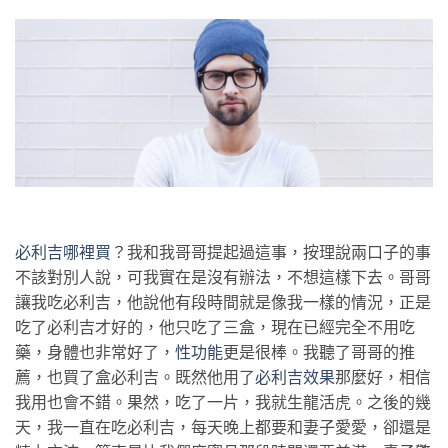
必利吉哪裡買
？我和我哥哥提起過這事，按理說兩口子的事
不該對別人說，可我實在是沒有辦法，不想這樣下去。哥哥
讓我吃必利吉，他說他有段時間就是像我一樣的情況，正是
吃了必利吉才好的，他只吃了三盒，現在已經完全不用吃
藥，身體也非常好了，
性功能
更是很棒。我聽了哥哥的推
薦，也買了盒必利吉。既然他用了
必利吉效果
那麼好，相信
我用也會不錯。果然，吃了一片，我就生龍活虎。之後的幾
天，我一直在吃必利吉，每天晚上都要和妻子愛愛，卻還是