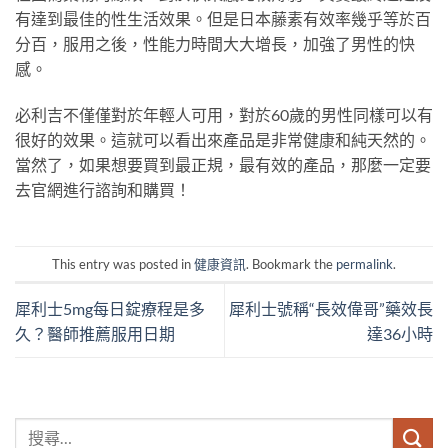
有達到最佳的性生活效果。但是日本藤素有效率幾乎等於百
分百，服用之後，性能力時間大大增長，加強了男性的快
感。
必利吉不僅僅對於年輕人可用，對於60歲的男性同樣可以有
很好的效果。這就可以看出來產品是非常健康和純天然的。
當然了，如果想要買到最正規，最有效的產品，那麼一定要
去官網進行諮詢和購買！
This entry was posted in
健康資訊
. Bookmark the
permalink
.
犀利士5mg每日錠療程是多
犀利士號稱“長效偉哥”藥效長
久？醫師推薦服用日期
達36小時