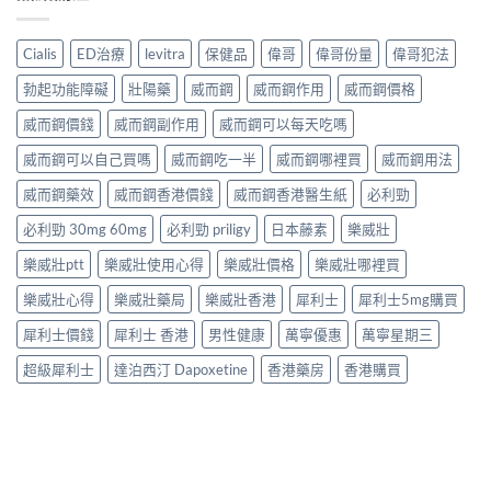
Cialis
ED治療
levitra
保健品
偉哥
偉哥份量
偉哥犯法
勃起功能障礙
壯陽藥
威而鋼
威而鋼作用
威而鋼價格
威而鋼價錢
威而鋼副作用
威而鋼可以每天吃嗎
威而鋼可以自己買嗎
威而鋼吃一半
威而鋼哪裡買
威而鋼用法
威而鋼藥效
威而鋼香港價錢
威而鋼香港醫生紙
必利勁
必利勁 30mg 60mg
必利勁 priligy
日本藤素
樂威壯
樂威壯ptt
樂威壯使用心得
樂威壯價格
樂威壯哪裡買
樂威壯心得
樂威壯藥局
樂威壯香港
犀利士
犀利士5mg購買
犀利士價錢
犀利士 香港
男性健康
萬寧優惠
萬寧星期三
超級犀利士
達泊西汀 Dapoxetine
香港藥房
香港購買