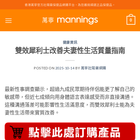
Skip
香港萬寧官方壯陽藥保健品網購平台，為您嚴挑細選正品保健品。
to
content
0
健康資訊
雙效犀利士改善夫妻性生活質量指南
POSTED ON
2025-10-14
BY
萬寧壯陽藥網購
最新性事調查顯示，超過九成民眾期待伴侶能更了解自己的
敏感帶，但近七成傾向用身體語言表達感受而非直接溝通。
這種溝通落差可能影響性生活滿意度，而雙效犀利士能為夫
妻性生活帶來實質改善。