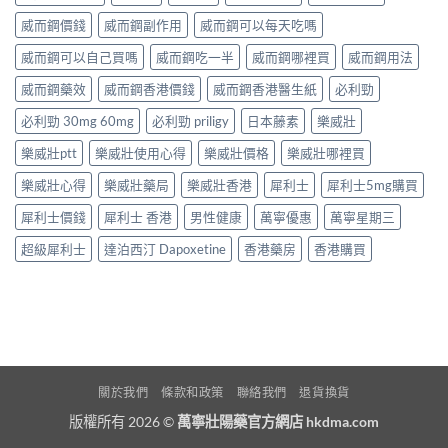
威而鋼價錢
威而鋼副作用
威而鋼可以每天吃嗎
威而鋼可以自己買嗎
威而鋼吃一半
威而鋼哪裡買
威而鋼用法
威而鋼藥效
威而鋼香港價錢
威而鋼香港醫生紙
必利勁
必利勁 30mg 60mg
必利勁 priligy
日本藤素
樂威壯
樂威壯ptt
樂威壯使用心得
樂威壯價格
樂威壯哪裡買
樂威壯心得
樂威壯藥局
樂威壯香港
犀利士
犀利士5mg購買
犀利士價錢
犀利士 香港
男性健康
萬寧優惠
萬寧星期三
超級犀利士
達泊西汀 Dapoxetine
香港藥房
香港購買
關於我們
條款和政策
聯絡我們
退貨換貨
版權所有 2026 ©
萬寧壯陽藥官方網店 hkdma.com