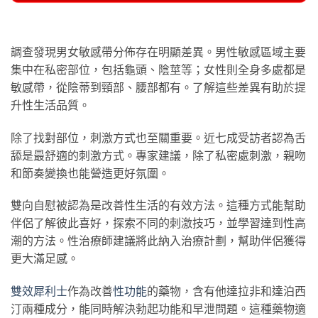
調查發現男女敏感帶分佈存在明顯差異。男性敏感區域主要
集中在私密部位，包括龜頭、陰莖等；女性則全身多處都是
敏感帶，從陰蒂到頸部、腰部都有。了解這些差異有助於提
升性生活品質。
除了找對部位，刺激方式也至關重要。近七成受訪者認為舌
舔是最舒適的刺激方式。專家建議，除了私密處刺激，親吻
和節奏變換也能營造更好氛圍。
雙向自慰被認為是改善性生活的有效方法。這種方式能幫助
伴侶了解彼此喜好，探索不同的刺激技巧，並學習達到性高
潮的方法。性治療師建議將此納入治療計劃，幫助伴侶獲得
更大滿足感。
雙效犀利士
作為改善
性功能
的藥物，含有他達拉非和達泊西
汀兩種成分，能同時解決勃起功能和早泄問題。這種藥物適