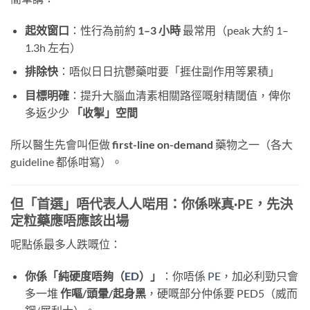
起效窗口
：性行為前約
1–3 小時
​ 最常用（peak 大約 1–
1.3h 左右）
排除快
：唔似日日抗鬱藥咁要「捱住副作用等累積」
目標明確
：提升大腦血清素相關路徑嘅射精閾值，俾你
多返少少
「收掣」空間
所以醫生先會叫佢做
first-line on-demand
​ 藥物之一（各大
guideline 都係咁寫）。
但「首選」唔代表人人啱用：你係咪真·PE，先決
定粒藥應唔應該出場
呢點係最多人跌嘅位：
你係「純硬度唔夠（
ED
）」
：你唔係
PE
，加必利勁只會
多一堆
作嘔/頭暈/起身黑
，硬嘅部分仲係要 PED5（威而