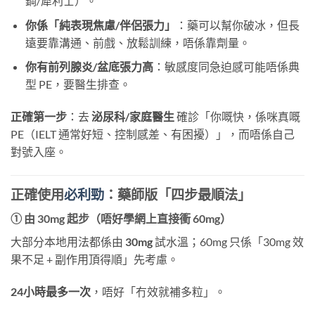
鋼/犀利士）。
你係「純表現焦慮/伴侶張力」
：藥可以幫你破冰，但長
遠要靠溝通、前戲、放鬆訓練，唔係靠劑量。
你有前列腺炎/盆底張力高
：敏感度同急迫感可能唔係典
型 PE，要醫生排查。
正確第一步
：去
泌尿科/家庭醫生
​ 確診「你嘅快，係咪真嘅
PE（IELT 通常好短、控制感差、有困擾）」，而唔係自己
對號入座。
正確使用
必利勁
：藥師版「四步最順法」
① 由
30mg
​ 起步（唔好學網上直接衝 60mg）
大部分本地用法都係由
30mg
​ 試水溫；60mg 只係「30mg 效
果不足 + 副作用頂得順」先考慮。
24小時最多一次
，唔好「冇效就補多粒」。