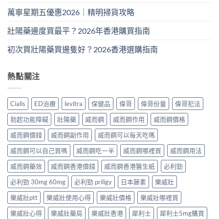
萬寧星期五優惠2026｜精明掃貨攻略
壯陽藥邊度買最平？2026年香港購買指南
初次買壯陽藥買邊隻好？2026香港選購指南
熱點關注
Cialis
ED治療
levitra
保健品
偉哥
偉哥份量
偉哥犯法
勃起功能障礙
壯陽藥
威而鋼
威而鋼作用
威而鋼價格
威而鋼價錢
威而鋼副作用
威而鋼可以每天吃嗎
威而鋼可以自己買嗎
威而鋼吃一半
威而鋼哪裡買
威而鋼用法
威而鋼藥效
威而鋼香港價錢
威而鋼香港醫生紙
必利勁
必利勁 30mg 60mg
必利勁 priligy
日本藤素
樂威壯
樂威壯ptt
樂威壯使用心得
樂威壯價格
樂威壯哪裡買
樂威壯心得
樂威壯藥局
樂威壯香港
犀利士
犀利士5mg購買