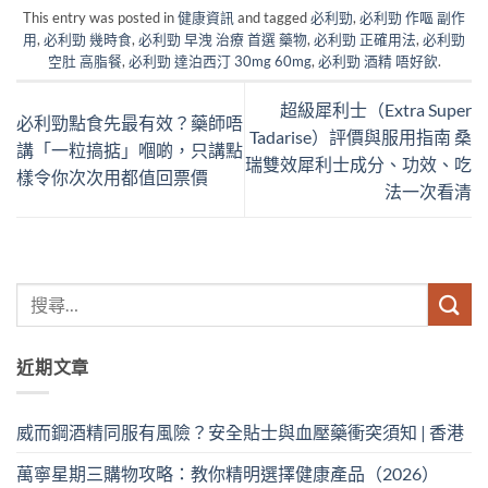
This entry was posted in
健康資訊
and tagged
必利勁
,
必利勁 作嘔 副作
用
,
必利勁 幾時食
,
必利勁 早洩 治療 首選 藥物
,
必利勁 正確用法
,
必利勁
空肚 高脂餐
,
必利勁 達泊西汀 30mg 60mg
,
必利勁 酒精 唔好飲
.
超級犀利士（Extra Super
必利勁點食先最有效？藥師唔
Tadarise）評價與服用指南 桑
講「一粒搞掂」嗰啲，只講點
瑞雙效犀利士成分、功效、吃
樣令你次次用都值回票價
法一次看清
近期文章
威而鋼酒精同服有風險？安全貼士與血壓藥衝突須知 | 香港
萬寧星期三購物攻略：教你精明選擇健康產品（2026）