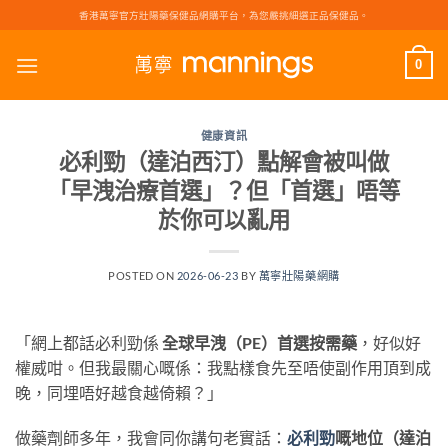
Skip
香港萬寧官方壯陽藥保健品網購平台，為您嚴挑細選正品保健品。
to
content
0
健康資訊
必利勁（達泊西汀）點解會被叫做
「早洩治療首選」？但「首選」唔等
於你可以亂用
POSTED ON
2026-06-23
BY
萬寧壯陽藥網購
「網上都話必利勁係
全球早洩（PE）首選按需藥
，好似好
權威咁。但我最關心嘅係：我點樣食先至唔使副作用頂到成
晚，同埋唔好越食越倚賴？」
做藥劑師多年，我會同你講句老實話：
必利勁
嘅地位（達泊