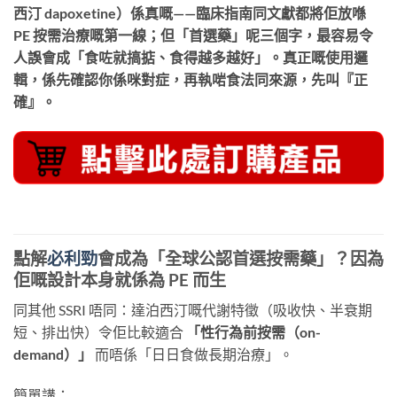
西汀 dapoxetine）係真嘅——臨床指南同文獻都將佢放喺
PE 按需治療嘅第一線；但「首選藥」呢三個字，最容易令
人誤會成「食咗就搞掂、食得越多越好」。真正嘅使用邏
輯，係先確認你係咪對症，再執啱食法同來源，先叫『正
確』。
點解
必利勁
會成為「全球公認首選按需藥」？因為
佢嘅設計本身就係為 PE 而生
同其他 SSRI 唔同：達泊西汀嘅代謝特徵（吸收快、半衰期
短、排出快）令佢比較適合
「性行為前按需（on-
demand）」
​ 而唔係「日日食做長期治療」。
簡單講：