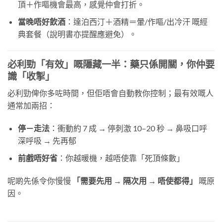
頂＋作嘔機會最高，感覺仲會打折。
當晚唔好飲酒
：達泊西汀＋酒精＝暈/作嘔/出冷汗 嘅經
典套餐（說明書亦提醒應避免）。
必利勁「有效」嘅隱藏一半：藥只係開關，你仲要
識「收掣」
必利勁俾你多咗時間，但佢唔會自動教你控制；最有效嘅人
通常加兩招：
停－走法
：衝動約 7 成 → 停刺激 10–20 秒 → 鼻吸口呼
深呼吸 → 先再郁
前戲唔好省
：你越暖機，越唔使靠「死頂條數」
呢啲先係令你慢慢
「需要先用 → 隔次用 → 唔使都得」
​ 嘅原
因。