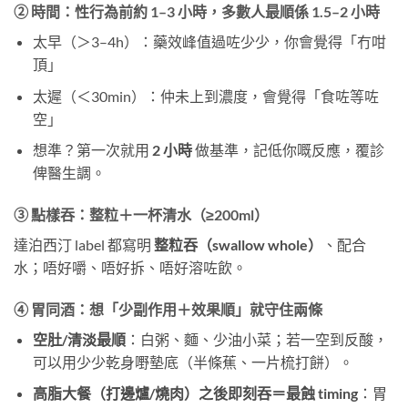
② 時間：性行為前約
1–3 小時
，多數人最順係
1.5–2 小時
太早（＞3–4h）：藥效峰值過咗少少，你會覺得「冇咁
頂」
太遲（＜30min）：仲未上到濃度，會覺得「食咗等咗
空」
想準？第一次就用
2 小時
​ 做基準，記低你嘅反應，覆診
俾醫生調。
③ 點樣吞：整粒＋一杯清水（≥200ml）
達泊西汀 label 都寫明
整粒吞（swallow whole）
、配合
水；唔好嚼、唔好拆、唔好溶咗飲。
④ 胃同酒：想「少副作用＋效果順」就守住兩條
空肚/清淡最順
：白粥、麵、少油小菜；若一空到反酸，
可以用少少乾身嘢墊底（半條蕉、一片梳打餅）。
高脂大餐（打邊爐/燒肉）之後即刻吞＝最蝕 timing
：胃