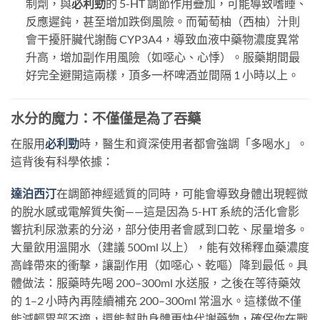
制劑，與
必利勁
的 5-HT 調節作用疊加，可能導致嗜睡、
反應遲鈍，甚至增加跌倒風險。而葡萄柚（西柚）汁則
會干擾肝臟代謝酶 CYP3A4，導致血液中藥物濃度異常
升高，增加副作用風險（如噁心、心悸）。服藥期間最
好完全避開這兩樣，頂多一杯啤酒並間隔 1 小時以上。
水分的魔力：不僅僅是為了吞藥
在服用
必利勁
時，醫生和資深使用者都會強調「多喝水」。
這背後有科學依據：
達泊西汀
在調節神經遞質的同時，可能會導致身體出現輕微
的脫水感或電解質失衡——這是因為 5-HT 系統的活化會影
響抗利尿激素的分泌，部分使用者會感到口乾、尿量增多。
大量飲用溫開水（建議 500ml 以上），能有效稀釋血藥濃度
高峰帶來的衝擊，讓副作用（如噁心、乾嘔）降到最低。具
體做法：服藥時先喝 200–300ml 水送服，之後在等待藥效
的 1–2 小時內再陸續補充 200–300ml 常溫水。這樣做不僅
能減輕胃部不適，還能幫助身體更快代謝藥物，確保你在戰