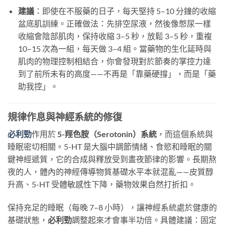
建議
：即使在不服藥的日子，每天堅持 5–10 分鐘的收縮
盆底肌訓練。正確做法：先排空尿液，然後像憋尿一樣
收縮會陰部肌肉，保持收縮 3–5 秒，放鬆 3–5 秒，重複
10–15 次為一組，每天做 3–4 組。當藥物的生化延時與
肌肉的物理控制相結合，你會發現對於節奏的掌控力達
到了前所未有的高度——不再是「靠藥硬撐」，而是「藥
助我控」。
規律作息與神經系統的修復
必利勁
作用於
5-羥色胺（Serotonin）系統
，而這個系統與
睡眠密切相關。5-HT 是大腦中調節情緒、食慾和睡眠的關
鍵神經遞質，它的合成與釋放受到晝夜節律的影響。長期熬
夜的人，體內的神經傳導物質基礎水平本就混亂——皮質醇
升高、5-HT 受體敏感性下降，藥物效果自然打折扣。
保持充足的睡眠（每晚 7–8 小時），讓神經系統處於健康的
基礎狀態，
必利勁
調整起來才會事半功倍。具體建議：固定