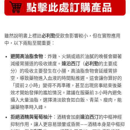
雖然說明書上標註
必利勁
受飲食影響較小，但在實際應用
中，以下兩點至關重要：
避開高油脂食物
：炸雞、火鍋或過於油膩的晚餐會顯著
減緩胃腸道的吸收速度。
達泊西汀
（
必利勁
的主要成
分）的吸收主要發生在小腸，高油脂食物會延緩胃排
空，導致藥物進入血液的時間點推遲。這會讓你算好的
「提前 2 小時」變得不再準確，甚至出現房事結束後藥
效才開始發揮的尷尬情況。建議在服藥前 3 小時內避免
攝入大量油脂，選擇清淡飲食如白飯、青菜、瘦肉，能
讓藥物準時入峰。
拒絕酒精與葡萄柚汁
：酒精會加劇
達泊西汀
的中樞神經
抑制作用，讓人更容易頭暈或昏厥——酒精本身是中樞抑