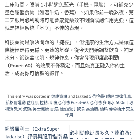
上床時間，睡前 1 小時避免藍光（手機、電腦），可補充少
量色胺酸食物（如溫牛奶、香蕉）。如果你前一晚熬夜，第
二天服用
必利勁
時可能會感覺藥效不明顯或副作用更強，這
就是神經系統「基底」不佳的表現。
科技藥物是解決問題的「捷徑」，但健康的生活方式是讓這
條捷徑走得更穩、更遠的基礎。從今天開始調整飲食、補足
水分、鍛鍊盆底肌、規律作息，你會發現
印度必利勁
（Poxet-60）
的效果不僅穩定，而且能真正融入你的生
活，成為你可信賴的夥伴。
This entry was posted in
健康資訊
and tagged
5-羥色胺 睡眠 規律作息
,
凱格爾運動 盆底肌 控精
,
印度必利勁 Poxet-60
,
必利勁 多喝水 500ml
,
必
利勁 效果 波動
,
男士健康 香港
,
達泊西汀 飲食 高油脂
,
酒精 葡萄柚汁 交互
作用
.
超級犀利士（Extra Super
必利勁能延長多久？達泊西汀
Tadarise）評價與服用指南 桑