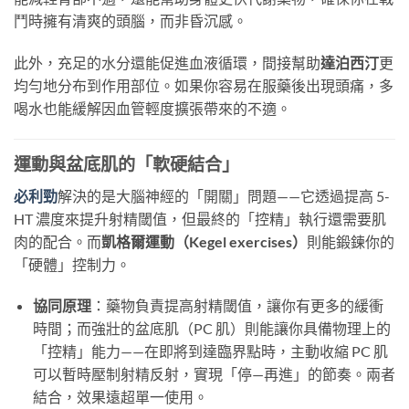
鬥時擁有清爽的頭腦，而非昏沉感。
此外，充足的水分還能促進血液循環，間接幫助
達泊西汀
更
均勻地分布到作用部位。如果你容易在服藥後出現頭痛，多
喝水也能緩解因血管輕度擴張帶來的不適。
運動與盆底肌的「軟硬結合」
必利勁
解決的是大腦神經的「開關」問題——它透過提高 5-
HT 濃度來提升射精閾值，但最終的「控精」執行還需要肌
肉的配合。而
凱格爾運動（Kegel exercises）
則能鍛鍊你的
「硬體」控制力。
協同原理
：藥物負責提高射精閾值，讓你有更多的緩衝
時間；而強壯的盆底肌（PC 肌）則能讓你具備物理上的
「控精」能力——在即將到達臨界點時，主動收縮 PC 肌
可以暫時壓制射精反射，實現「停—再進」的節奏。兩者
結合，效果遠超單一使用。