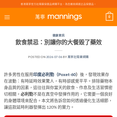
Skip
香港萬寧官方壯陽藥保健品網購平台，為您嚴挑細選正品保健品。
to
content
0
健康資訊
飲食禁忌：別讓你的大餐毀了藥效
POSTED ON
2026-07-06
BY
萬寧壯陽藥網購
許多男性在服用
印度必利勁（Poxet-60
）
後，發現效果存
在波動：有時延時效果驚人，有時卻感覺平平。排除藥物本
身品質的因素，這往往與你當天的飲食、作息及生活習慣密
切相關。
必利勁
不是在真空中發揮作用的，它需要一個良好
的身體環境來配合。本文將告訴您如何透過優化生活細節，
讓這款延時利器發揮出 120% 的實力。