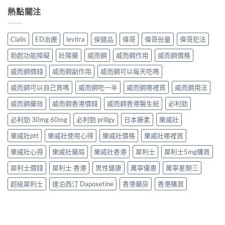
熱點關注
Cialis
ED治療
levitra
保健品
偉哥
偉哥份量
偉哥犯法
勃起功能障礙
壯陽藥
威而鋼
威而鋼作用
威而鋼價格
威而鋼價錢
威而鋼副作用
威而鋼可以每天吃嗎
威而鋼可以自己買嗎
威而鋼吃一半
威而鋼哪裡買
威而鋼用法
威而鋼藥效
威而鋼香港價錢
威而鋼香港醫生紙
必利勁
必利勁 30mg 60mg
必利勁 priligy
日本藤素
樂威壯
樂威壯ptt
樂威壯使用心得
樂威壯價格
樂威壯哪裡買
樂威壯心得
樂威壯藥局
樂威壯香港
犀利士
犀利士5mg購買
犀利士價錢
犀利士 香港
男性健康
萬寧優惠
萬寧星期三
超級犀利士
達泊西汀 Dapoxetine
香港藥房
香港購買