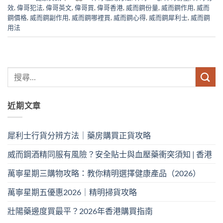
效
,
偉哥犯法
,
偉哥英文
,
偉哥買
,
偉哥香港
,
威而鋼份量
,
威而鋼作用
,
威而
鋼價格
,
威而鋼副作用
,
威而鋼哪裡買
,
威而鋼心得
,
威而鋼犀利士
,
威而鋼
用法
近期文章
犀利士行貨分辨方法｜藥房購買正貨攻略
威而鋼酒精同服有風險？安全貼士與血壓藥衝突須知 | 香港
萬寧星期三購物攻略：教你精明選擇健康產品（2026）
萬寧星期五優惠2026｜精明掃貨攻略
壯陽藥邊度買最平？2026年香港購買指南