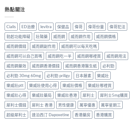
熱點關注
Cialis
ED治療
levitra
保健品
偉哥
偉哥份量
偉哥犯法
勃起功能障礙
壯陽藥
威而鋼
威而鋼作用
威而鋼價格
威而鋼價錢
威而鋼副作用
威而鋼可以每天吃嗎
威而鋼可以自己買嗎
威而鋼吃一半
威而鋼哪裡買
威而鋼用法
威而鋼藥效
威而鋼香港價錢
威而鋼香港醫生紙
必利勁
必利勁 30mg 60mg
必利勁 priligy
日本藤素
樂威壯
樂威壯ptt
樂威壯使用心得
樂威壯價格
樂威壯哪裡買
樂威壯心得
樂威壯藥局
樂威壯香港
犀利士
犀利士5mg購買
犀利士價錢
犀利士 香港
男性健康
萬寧優惠
萬寧星期三
超級犀利士
達泊西汀 Dapoxetine
香港藥房
香港購買