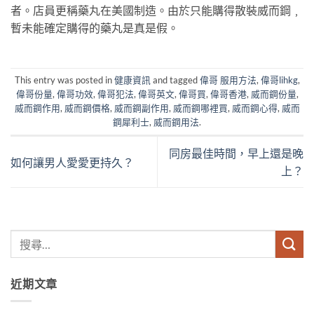
者。店員更稱藥丸在美國制造。由於只能購得散裝威而鋼﹐
暫未能確定購得的藥丸是真是假。
This entry was posted in
健康資訊
and tagged
偉哥 服用方法
,
偉哥lihkg
,
偉哥份量
,
偉哥功效
,
偉哥犯法
,
偉哥英文
,
偉哥買
,
偉哥香港
,
威而鋼份量
,
威而鋼作用
,
威而鋼價格
,
威而鋼副作用
,
威而鋼哪裡買
,
威而鋼心得
,
威而
鋼犀利士
,
威而鋼用法
.
同房最佳時間，早上還是晚
如何讓男人愛愛更持久？
上？
近期文章