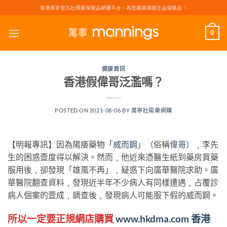
Skip
香港萬寧官方壯陽藥保健品網購平台，為您嚴挑細選正品保健品。
to
content
0
健康資訊
香港假偉哥泛濫嗎？
POSTED ON
2021-08-06
BY
萬寧壯陽藥網購
【明報專訊】因為陽痿藥物「
威而鋼
」（俗稱
偉哥
）﹐李先
生的困惑壹度得以解決。然而﹐他近來憑醫生紙到藥房買藥
服用後﹐卻發現「雄風不再」﹐疑惑下向廣華醫院求助。廣
華醫院翻查資料﹐發現近半年不少病人有同樣遭遇﹐占覆診
病人個案的壹成﹐調查後﹐發現病人可能服下假的威而鋼。
所以一定要正規網店購買
www.hkdma.com
香港