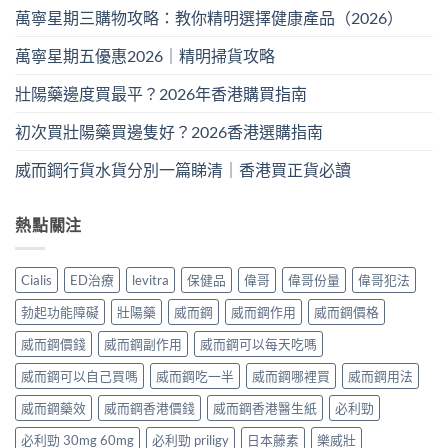
萬寧星期三購物攻略：教你精明選擇健康產品（2026）
萬寧星期五優惠2026｜精明掃貨攻略
壯陽藥邊度買最平？2026年香港購買指南
初次買壯陽藥買邊隻好？2026香港選購指南
威而鋼行貨水貨分別一篇睇清｜香港買正貨必讀
熱點關注
Cialis
ED治療
levitra
保健品
偉哥
偉哥份量
偉哥犯法
勃起功能障礙
壯陽藥
威而鋼
威而鋼作用
威而鋼價格
威而鋼價錢
威而鋼副作用
威而鋼可以每天吃嗎
威而鋼可以自己買嗎
威而鋼吃一半
威而鋼哪裡買
威而鋼用法
威而鋼藥效
威而鋼香港價錢
威而鋼香港醫生紙
必利勁
必利勁 30mg 60mg
必利勁 priligy
日本藤素
樂威壯