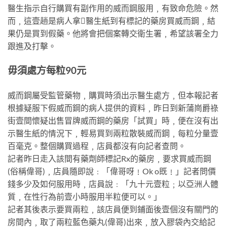
醫生指示自行購買有副作用的威而鋼服用﹐有致命危險。然
而﹐這壹趟是病人拿醫生紙到有標記的藥房買威而鋼﹐結
果仍是買到假藥。他將會把個案轉交衛生署﹐希望該署全力
跟進及打擊。
毋須處方每粒90元
威而鋼屬受監管藥物﹐購買時須出示醫生處方﹐但本報記者
根據疑服下假威而鋼的病人提供的資料﹐昨日到新蒲崗爵祿
街壹間懷疑出售冒牌威而鋼的藥房「試買」時﹐便在沒有出
示醫生紙的情況下﹐輕易買到兩粒散裝威而鋼﹐每粒分量壹
百毫克。整個購買過程﹐店員都沒有向記者查問。
記者昨日走入該間有藥劑師標記Rx的藥房﹐要求買威而鋼
(俗稱偉哥)﹐店員隨即說﹕「偉哥呀﹗Ok o既﹗」記者問價
錢多少及如何服用時﹐店員說﹕「九十元壹粒﹔以亞洲人體
質﹐在性行為前壹小時服用半粒便可以。」
記者其後表示要買兩粒﹐該店員便到鋪面後壹個沒有關門的
房間內﹐取了兩粒藍色藥丸(偉哥)出來﹐放入膠袋內交給記