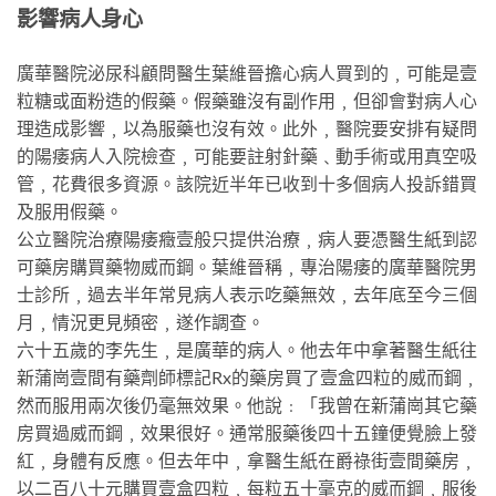
影響病人身心
廣華醫院泌尿科顧問醫生葉維晉擔心病人買到的﹐可能是壹
粒糖或面粉造的假藥。假藥雖沒有副作用﹐但卻會對病人心
理造成影響﹐以為服藥也沒有效。此外﹐醫院要安排有疑問
的陽痿病人入院檢查﹐可能要註射針藥﹑動手術或用真空吸
管﹐花費很多資源。該院近半年已收到十多個病人投訴錯買
及服用假藥。
公立醫院治療陽痿癥壹般只提供治療﹐病人要憑醫生紙到認
可藥房購買藥物威而鋼。葉維晉稱﹐專治陽痿的廣華醫院男
士診所﹐過去半年常見病人表示吃藥無效﹐去年底至今三個
月﹐情況更見頻密﹐遂作調查。
六十五歲的李先生﹐是廣華的病人。他去年中拿著醫生紙往
新蒲崗壹間有藥劑師標記Rx的藥房買了壹盒四粒的威而鋼﹐
然而服用兩次後仍毫無效果。他說﹕「我曾在新蒲崗其它藥
房買過威而鋼﹐效果很好。通常服藥後四十五鐘便覺臉上發
紅﹐身體有反應。但去年中﹐拿醫生紙在爵祿街壹間藥房﹐
以二百八十元購買壹盒四粒﹐每粒五十毫克的威而鋼﹐服後