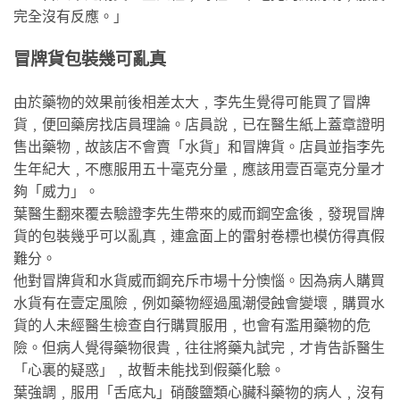
完全沒有反應。」
冒牌貨包裝幾可亂真
由於藥物的效果前後相差太大﹐李先生覺得可能買了冒牌
貨﹐便回藥房找店員理論。店員說﹐已在醫生紙上蓋章證明
售出藥物﹐故該店不會賣「水貨」和冒牌貨。店員並指李先
生年紀大﹐不應服用五十毫克分量﹐應該用壹百毫克分量才
夠「威力」。
葉醫生翻來覆去驗證李先生帶來的威而鋼空盒後﹐發現冒牌
貨的包裝幾乎可以亂真﹐連盒面上的雷射卷標也模仿得真假
難分。
他對冒牌貨和水貨威而鋼充斥市場十分懊惱。因為病人購買
水貨有在壹定風險﹐例如藥物經過風潮侵蝕會變壞﹐購買水
貨的人未經醫生檢查自行購買服用﹐也會有濫用藥物的危
險。但病人覺得藥物很貴﹐往往將藥丸試完﹐才肯告訴醫生
「心裏的疑惑」﹐故暫未能找到假藥化驗。
葉強調﹐服用「舌底丸」硝酸鹽類心臟科藥物的病人﹐沒有